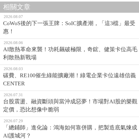
相關文章
2026.08.07
CoWoS後的下一張王牌：SoIC擴產潮，「這3檔」最受
惠！
2026.08.06
AI散熱革命來襲！功耗飆破極限，奇鋐、健策卡位高毛
利散熱新戰場
2026.08.03
碳費、RE100催生綠能擴廠潮！綠電企業卡位遠雄信義
CENTER
2026.07.31
台股震盪、融資斷頭與當沖成惡夢！市場對AI股的樂觀
定價，恐比想像中脆弱
2026.07.29
「總鋪師」進化論：鴻海如何靠併購，把製造底氣煉成
AI護城河？