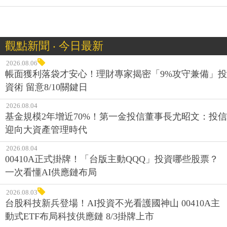
觀點新聞 ‧ 今日最新
2026.08.06
帳面獲利落袋才安心！理財專家揭密「9%攻守兼備」投
資術 留意8/10關鍵日
2026.08.04
基金規模2年增近70%！第一金投信董事長尤昭文：投信
迎向大資產管理時代
2026.08.04
00410A正式掛牌！「台版主動QQQ」投資哪些股票？
一次看懂AI供應鏈布局
2026.08.03
台股科技新兵登場！AI投資不光看護國神山 00410A主
動式ETF布局科技供應鏈 8/3掛牌上市