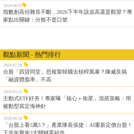
2026.08.03
指數創高但雜音不斷，2026下半年該追高還是觀望？專
家點出關鍵：分散不是口號
觀點新聞 ‧ 熱門排行
2026.07.28
台股「四貸同堂」恐複製韓國去槓桿風暴？陳威良揭
「融資體脂率」不高
2026.05.21
主動式ETF好夯！專家曝「核心＋衛星」混搭策略：用
被動型當定海神針
2026.06.26
「台股上看5萬5？」產業隊長張捷：AI重新定價台股！
下半年聚焦3大關鍵零組件