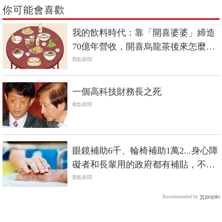
你可能會喜歡
我的飲料時代：靠「開喜婆婆」締造
70億年營收，開喜烏龍茶後來怎麼
了？
觀點新聞
一個高科技財務長之死
觀點新聞
眼鏡補助6千、輪椅補助1萬2...身心障
礙者和長輩用的政府都有補貼，不是
低收入戶也能辦
觀點新聞
Recommended by