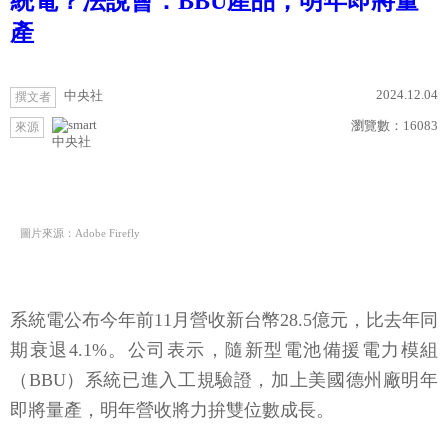
統電？法說會：BBU產品，明年即將量
產
2024.12.04
中央社
撰文者
瀏覽數：
16083
來源
中央社
圖片來源：Adobe Firefly
系統電公布今年前11月營收新台幣28.5億元，比去年同
期衰退4.1%。公司表示，隨新型電池備援電力模組
（BBU）系統已進入工規驗證，加上美國德州廠明年
即將量產，明年營收將力拚雙位數成長。