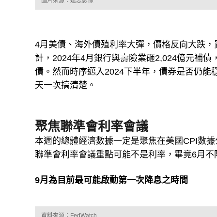
圖片來源：達志影像
4月美債、海外債殖利率大彈，價格反向大跌，
計，2024年4月銀行與壽險業砸2,024億元補
債。然而時序邁入2024下半年，債券是否仍
天一次搞清楚。
聚焦聯準會利率會議
本週的總體經濟數據一定是聚焦在美國CPI數
聯準會利率會議重點可能不是利率，畢竟6月不
9月為目前最可能啟動第一次降息之時間
資料來源：FedWatch