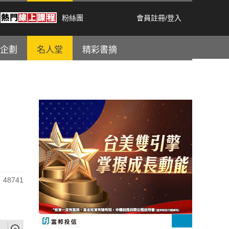
粉絲團
會員註冊
/
登入
企劃
名人堂
精彩書摘
48741