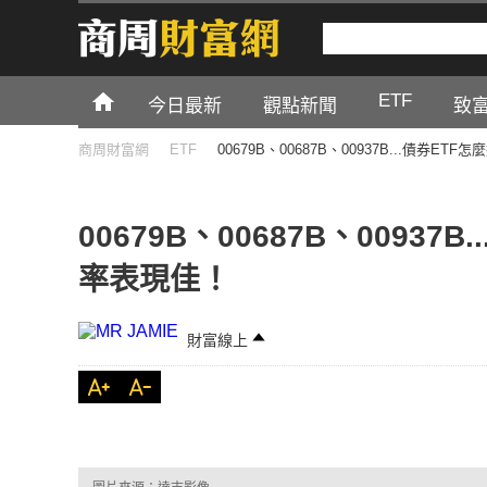
ETF
今日最新
觀點新聞
致
商周財富網
ETF
00679B、00687B、00937B...債券E
00679B、00687B、00937
率表現佳！
財富線上