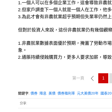
1.一個人可以在多個企業工作，這會導致非農
2.但家戶調查下一個人就是一個人在工作，他
3.為此才會有非農就業超乎預期但失業率仍然
但對於投資人來說，這份非農就業仍有幾個觀
1.非農就業數據表面優於預期，掩蓋了勞動市
象。
2.通脹持續侵蝕購買力，更多人要求加薪，導
第一頁
1
關鍵字:
債券
降息
美債
債券殖利率
元大美債20年
國泰2
分享: