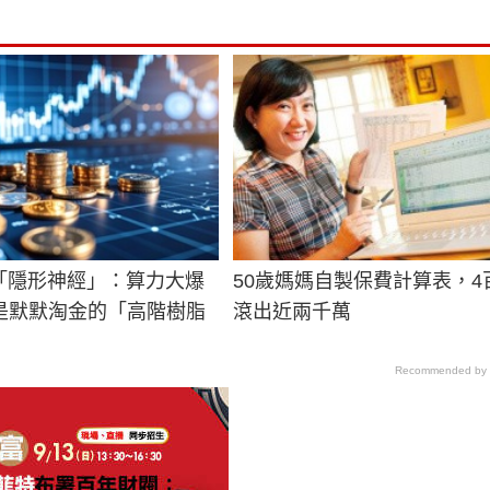
的「隱形神經」：算力大爆
50歲媽媽自製保費計算表，4
是默默淘金的「高階樹脂
滾出近兩千萬
Recommended by