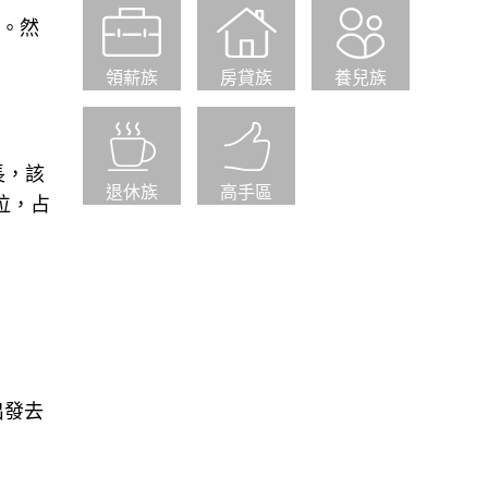
長。然
領薪族
房貸族
養兒族
長，該
退休族
高手區
位，占
出發去