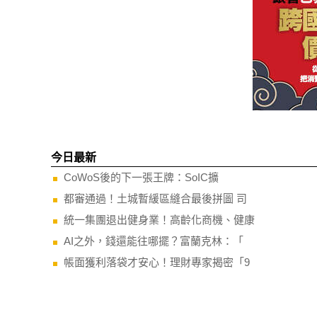
今日最新
CoWoS後的下一張王牌：SoIC擴
都審通過！土城暫緩區縫合最後拼圖 司
統一集團退出健身業！高齡化商機、健康
AI之外，錢還能往哪擺？富蘭克林：「
帳面獲利落袋才安心！理財專家揭密「9