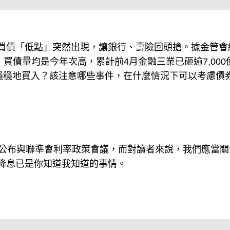
買債「低點」突然出現，讓銀行、壽險回頭搶。據金管會
債，買債量均是今年次高，累計前4月金融三業已砸逾7,000
能穩穩地買入？該注意哪些事件，在什麼情況下可以考慮債
據公布與聯準會利率政策會議，而對讀者來說，我們應當關
降息已是你知道我知道的事情。