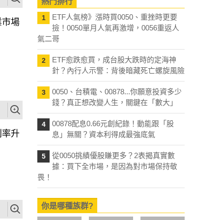
熱門排行
ETF人氣榜》漲時買0050、重挫時更要
1
業市場
撿！0050單月人氣再激增，0056重返人
氣二哥
ETF愈跌愈買，成台股大跌時的定海神
2
針？內行人示警：背後暗藏死亡螺旋風險
0050、台積電、00878...你願意投資多少
3
錢？真正想改變人生，關鍵在「數大」
00878配息0.66元創紀錄！動能跟「股
4
利率升
息」無關？資本利得成最強底氣
？
從0050挑績優股賺更多？2表揭真實數
5
據：買下全市場，是因為對市場保持敬
畏！
你是哪種族群?