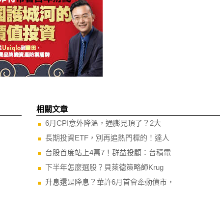
相關文章
6月CPI意外降溫，通膨見頂了？2大
長期投資ETF，別再追熱門標的！達人
台股首度站上4萬7！群益投顧：台積電
下半年怎麼選股？貝萊德策略師Krug
升息還是降息？華許6月首會牽動債市，