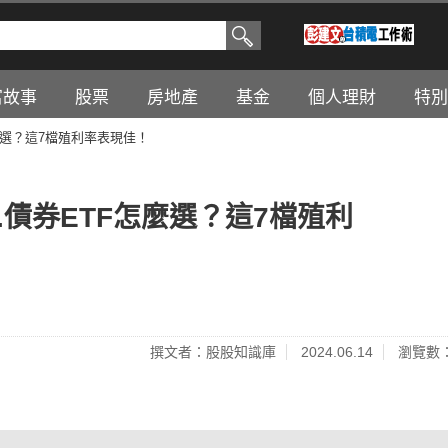
富故事
股票
房地產
基金
個人理財
特別
TF怎麼選？這7檔殖利率表現佳！
B...債券ETF怎麼選？這7檔殖利
撰文者：股股知識庫
2024.06.14
瀏覽數：