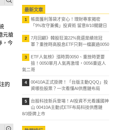
最新文章
帳面獲利落袋才安心！理財專家揭密
1
「9%攻守兼備」投資術 留意8/10關鍵日
統
億元搶
7月回顧》韓股狂瀉22%竟還是績效冠
2
券，今
軍？重挫時高股息ETF只剩一檔贏過0050
ETF人氣榜》漲時買0050、重挫時更要
3
撿！0050單月人氣再激增，0056重返人
氣二哥
00410A正式掛牌！「台版主動QQQ」投
4
注的
資哪些股票？一次看懂AI供應鏈布局
台股科技新兵登場！AI投資不光看護國神
5
山 00410A主動式ETF布局科技供應鏈
8/3掛牌上市