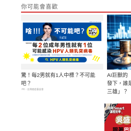
你可能會喜歡
驚！每2男就有1人中標？不可能
AI巨獸
吧？
發下，誰
PR・台灣癌症基金會
三雄」？