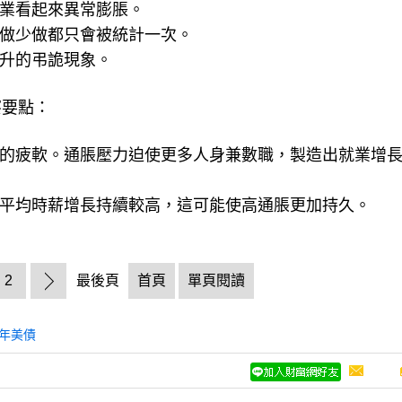
就業看起來異常膨脹。
多做少做都只會被統計一次。
上升的弔詭現象。
察要點：
場的疲軟。通脹壓力迫使更多人身兼數職，製造出就業增
致平均時薪增長持續較高，這可能使高通脹更加持久。
2
最後頁
首頁
單頁閱讀
0年美債