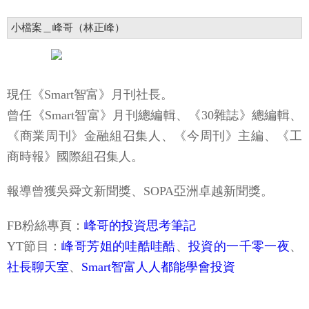
小檔案＿峰哥（林正峰）
現任《Smart智富》月刊社長。
曾任《Smart智富》月刊總編輯、《30雜誌》總編輯、
《商業周刊》金融組召集人、《今周刊》主編、《工
商時報》國際組召集人。
報導曾獲吳舜文新聞獎、SOPA亞洲卓越新聞獎。
FB粉絲專頁：
峰哥的投資思考筆記
YT節目：
峰哥芳姐的哇酷哇酷
、
投資的一千零一夜
、
社長聊天室
、
Smart智富人人都能學會投資