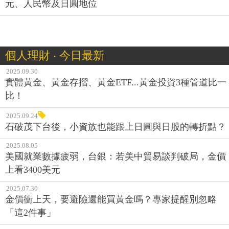
元、人民幣及日圓地位
個人理財 ‧ 今日最新
2025.09.30
實體黃金、黃金存摺、黃金ETF...黃金投資3種管道比一
比！
2025.09.24
石破茂下台後，小資族也能跟上日圓與日股的轉折點？
2025.08.05
美國就業數據疲弱，台銀：若美中貿易談判破局，金價
上看3400美元
2025.07.30
金價衝上天，要避險還能買黃金嗎？專家提醒別忽略
「這2件事」