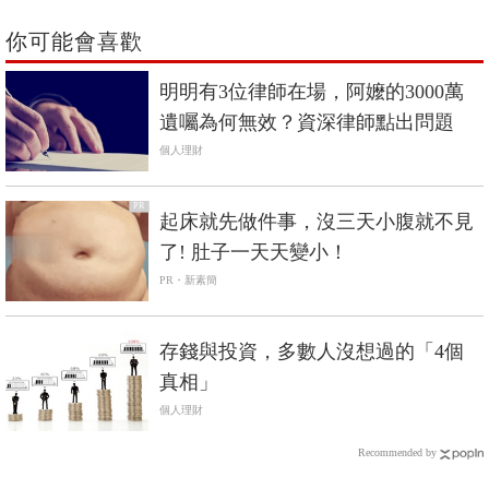
你可能會喜歡
明明有3位律師在場，阿嬤的3000萬
遺囑為何無效？資深律師點出問題
個人理財
PR
起床就先做件事，沒三天小腹就不見
了! 肚子一天天變小！
PR・新素簡
存錢與投資，多數人沒想過的「4個
真相」
個人理財
Recommended by