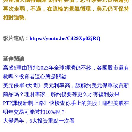
與產油大國持續降低持有美債，恐引導美元長期趨勢
再次走弱，不過，在這輪的景氣循環，美元仍可保持
相對強勢。
影片連結：
https://youtu.be/C429Xp02jRQ
延伸閱讀
高盛6理由預判2023年全球經濟仍不妙，各國股市還有
救嗎？投資者這心態是關鍵
美元保單3大問》美元利率高，該解約美元保單改買新
商品嗎？理財專家：解約後要等更久才有複利效果
PTP課稅新制上路》快檢查你手上的美股！哪些美股在
明年交易可能被扣10%稅？
大變局年，6大投資重點一次看