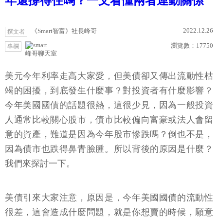
年還撐得住嗎？一文看懂兩者連動關係
2022.12.26
《Smart智富》社長峰哥
撰文者
瀏覽數：
17750
專欄
峰哥聊天室
美元今年利率走高大家愛，但美債卻又傳出流動性枯
竭的困擾，到底發生什麼事？對投資者有什麼影響？
今年美國國債的話題很熱，這很少見，因為一般投資
人通常比較關心股市，債市比較偏向富豪或法人會留
意的資產，難道是因為今年股市慘跌嗎？倒也不是，
因為債市也跌得鼻青臉腫。所以背後的原因是什麼？
我們來探討一下。
美債引來大家注意，原因是，今年美國國債的流動性
很差，這會造成什麼問題，就是你想賣的時候，願意