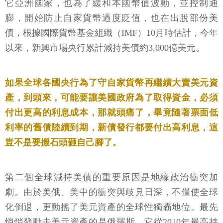
它亞洲國家，也為了緩和本國幣值波動，並控制通
膨，開始防止自家貨幣過度貶值，也在出脫部份美
債，根據國際貨幣基金組織（IMF）10月時估計，今年
以來，新興市場央行累計減持美債約3,000億美元。
如果全球各國央行為了守自家貨幣再繼續大賣美元資
產，到頭來，可能要讓美國政府為了取得資金，必須
付出更高的利息成本，那就頭痛了，畢竟隨著票面低
利率的舊債陸續到期，新債發行都要付出高利息，這
豈不是要搬石頭砸自己腳了。
第二個全球減持美債的重要原因是地緣政治衝突加
劇。由於美俄、美中的衝突與歧見日深，不僅使全球
化倒退，更動搖了美元資產的全球性獨霸地位。最先
悄悄發動去美元資產的是俄羅斯，它從2010年最高持