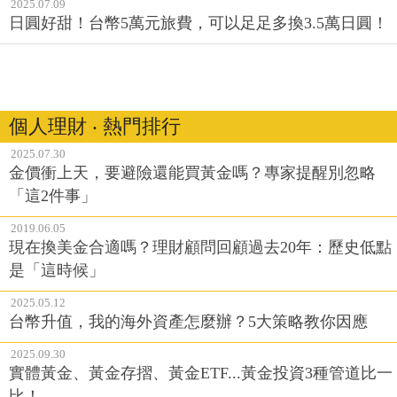
2025.07.09
日圓好甜！台幣5萬元旅費，可以足足多換3.5萬日圓！
個人理財 ‧ 熱門排行
2025.07.30
金價衝上天，要避險還能買黃金嗎？專家提醒別忽略
「這2件事」
2019.06.05
現在換美金合適嗎？理財顧問回顧過去20年：歷史低點
是「這時候」
2025.05.12
台幣升值，我的海外資產怎麼辦？5大策略教你因應
2025.09.30
實體黃金、黃金存摺、黃金ETF...黃金投資3種管道比一
比！