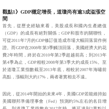
觀點1》GDP穩定增長，道瓊尚有逾3成溢漲空
間
首先，從歷史經驗來看，美股成長和國內生產總值
（GDP）的成長有絕對關係；GDP和股市的關聯性，
可從2011年7月的GDP修訂值造成市場大幅回落當作例
證。而GDP在2008年第3季觸頂回落，美國經濟大約花
費2年時間，終於在2010年第2季超越前高；到2013年
第4季為止，GDP相較2008年第3季大約成長15%。至
於道瓊工業指數截至2013年底，相較於2007年海嘯前
高點，漲幅則大約17%，兩者著實相去不遠。
因此，從2014年開始的未來4年，美國GDP若能維持如
美國聯邦準備理事會（Fed）預測約5%左右的名目增
長，則道瓊工業指數在2017年時，將可達到2萬點以