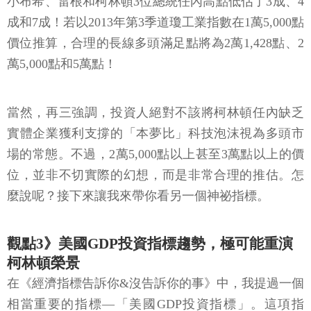
小布希、雷根和柯林頓3位總統任內高點低估了3成、4
成和7成！若以2013年第3季道瓊工業指數在1萬5,000點
價位推算，合理的長線多頭滿足點將為2萬1,428點、2
萬5,000點和5萬點！
當然，再三強調，投資人絕對不該將柯林頓任內缺乏
實體企業獲利支撐的「本夢比」科技泡沫視為多頭市
場的常態。不過，2萬5,000點以上甚至3萬點以上的價
位，並非不切實際的幻想，而是非常合理的推估。怎
麼說呢？接下來讓我來帶你看另一個神祕指標。
觀點3》美國GDP投資指標趨勢，極可能重演
柯林頓榮景
在《經濟指標告訴你&沒告訴你的事》中，我提過一個
相當重要的指標—「美國GDP投資指標」。這項指