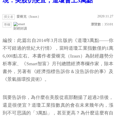
現：美股仍便宜，道瓊會上3萬點
2020.11.27
愛榭克（Izaax）
撰文者
瀏覽數：
35101
專欄
財經好讀
編按：此篇出自2014年3月出版的《道瓊3萬點——你
不可錯過的世紀大行情》，當時道瓊工業指數僅約1萬
6,000點左右。本書作者愛榭克（Izaax）為財經趨勢分
析專家、《Smart智富》月刊總體經濟專欄作家，除本
書外，另著有《經濟指標告訴你＆沒告訴你的事》及
《景氣循環投資術》。
我要告訴你，為什麼在美股從底部翻揚了超過2倍後，
還是很便宜？道瓊工業指數真的會在未來幾年內，漲
到不可思議的「3萬點」，甚至更高？為什麼這麼有自