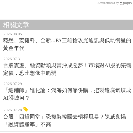
Recommended by
相關文章
2026.08.05
穩懋、宏捷科、全新...PA三雄搶攻光通訊與低軌衛星的
黃金年代
2026.07.31
台股震盪、融資斷頭與當沖成惡夢！市場對AI股的樂觀
定價，恐比想像中脆弱
2026.07.29
「總鋪師」進化論：鴻海如何靠併購，把製造底氣煉成
AI護城河？
2026.07.28
台股「四貸同堂」恐複製韓國去槓桿風暴？陳威良揭
「融資體脂率」不高