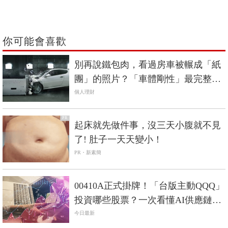
你可能會喜歡
別再說鐵包肉，看過房車被輾成「紙
團」的照片？「車體剛性」最完整解
析《中價位進口車篇》
個人理財
PR
起床就先做件事，沒三天小腹就不見
了! 肚子一天天變小！
PR・新素簡
00410A正式掛牌！「台版主動QQQ」
投資哪些股票？一次看懂AI供應鏈布
局
今日最新