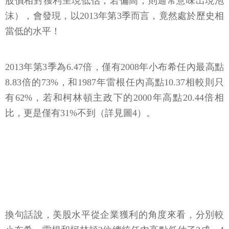
股價相對獲利呈現低估；若偏高，則通常意味出現泡
沫），會發現，以2013年第3季而言，竟然處於歷史相
當低的水平！
2013年第3季為6.47倍，僅有2008年小布希任內最高點
8.83倍的73%，和1987年雷根任內高點10.37相較則只
有62%，若和柯林頓主政下的2000年高點20.44倍相
比，更是僅有31%不到（詳見圖4）。
換句話說，美股水平從企業獲利的角度來看，分別較