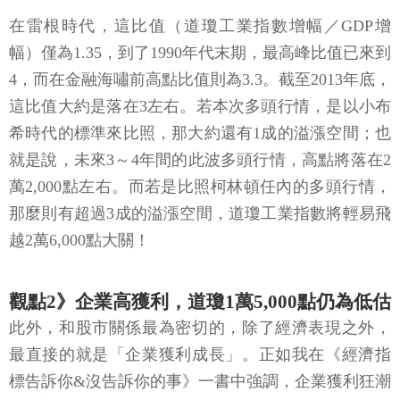
在雷根時代，這比值（道瓊工業指數增幅／GDP增
幅）僅為1.35，到了1990年代末期，最高峰比值已來到
4，而在金融海嘯前高點比值則為3.3。截至2013年底，
這比值大約是落在3左右。若本次多頭行情，是以小布
希時代的標準來比照，那大約還有1成的溢漲空間；也
就是說，未來3～4年間的此波多頭行情，高點將落在2
萬2,000點左右。而若是比照柯林頓任內的多頭行情，
那麼則有超過3成的溢漲空間，道瓊工業指數將輕易飛
越2萬6,000點大關！
觀點2》企業高獲利，道瓊1萬5,000點仍為低估
此外，和股市關係最為密切的，除了經濟表現之外，
最直接的就是「企業獲利成長」。正如我在《經濟指
標告訴你&沒告訴你的事》一書中強調，企業獲利狂潮