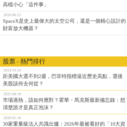
高檔小心「這件事」
2026.06.23
SpaceX是史上最偉大的太空公司，還是一個精心設計的
財富放大機器？
股票 ‧ 熱門排行
2024.10.24
距美國大選不到2週，巴菲特指標逼近歷史高點，選後
美股該何去何從？
2025.08.19
市場過熱，該如何應對？霍華・馬克斯最新備忘錄：想
清楚誰才是真正泡沫？
2026.01.16
30家重量級法人共識出爐：2026年最被看好的「10大資