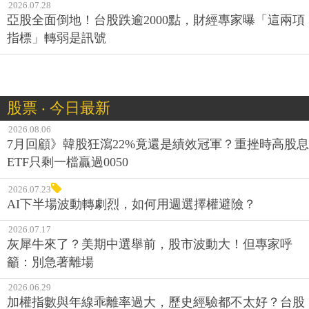
2026.07.28
亞股全面倒地！台股跌逾2000點，財經專家曝「這兩項
指標」轉弱是訊號
股票 ‧ 今日最新
2026.08.06
7月回顧》韓股狂瀉22%竟還是績效冠軍？重挫時高股息
ETF只剩一檔贏過0050
2026.07.23
AI下半場波動轉劇烈，如何用週選擇權避險？
2026.07.17
灰犀牛來了？美期中選舉前，股市波動大！但專家呼
籲：別急著離場
2026.06.29
加權指數與年線乖離率過大，歷史經驗都不太好？台股