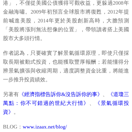
港」，不僅從美國公債獲得可觀收益，更躲過2008年
金融海嘯。2009年初預言全球股市將復甦，2012年提
前喊進美股，2014年更於美股創新高時，大膽預測
「美股將漲到無法想像的位置」，帶領讀者搭上美國
股市大多頭行情。
作者認為，只要確實了解景氣循環原理，即使只僅採
取長期被動式投資，也能獲取豐厚報酬；若能懂得分
辨景氣擴張與收縮周期，適度調整資金比重，將能進
一步推升投資績效。
另著有
《經濟指標告訴你&沒告訴你的事》
、
《道瓊三
萬點：你不可錯過的世紀大行情》
、
《景氣循環投
資》
。
BLOG：
www.izaax.net/blog/