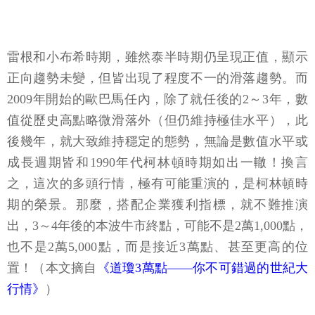
雷根和小布希時期，雖然泰半時期仍呈現正值，顯示
正向趨勢未變，但皆出現了程度不一的滑落趨勢。而
2009年開始的歐巴馬任內，除了就任後的2～3年，數
值從歷史高點略微滑落外（但仍維持極佳水平），此
後幾年，就大致維持穩定的態勢，無論是數值水平或
成長週期皆和1990年代柯林頓時期如出一轍！換言
之，這次的多頭行情，極有可能重演的，是柯林頓時
期的榮景。那麼，搭配企業獲利指標，就不難推演
出，3～4年後的本波牛市終點，可能不是2萬1,000點，
也不是2萬5,000點，而是接近3萬點、甚至更高的位
置！（本文摘自
《道瓊3萬點——你不可錯過的世紀大
行情》
）