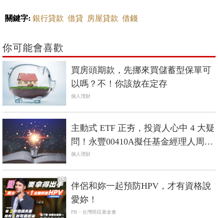
關鍵字:
銀行貸款
借貸
房屋貸款
借錢
你可能會喜歡
買房頭期款，先挪來買儲蓄型保單可
以嗎？不！你該放在定存
個人理財
主動式 ETF 正夯，投資人心中 4 大疑
問！永豐00410A擬任基金經理人周力
行親自解答
個人理財
PR
伴侶和妳一起預防HPV，才有資格說
愛妳！
PR・台灣癌症基金會