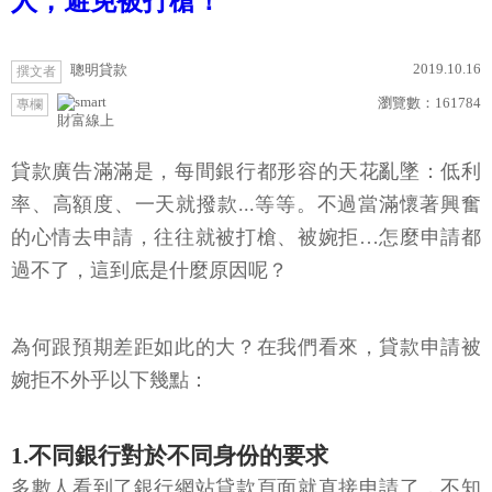
人，避免被打槍！
2019.10.16
聰明貸款
撰文者
瀏覽數：
161784
專欄
財富線上
貸款廣告滿滿是，每間銀行都形容的天花亂墜：低利
率、高額度、一天就撥款...等等。不過當滿懷著興奮
的心情去申請，往往就被打槍、被婉拒…怎麼申請都
過不了，這到底是什麼原因呢？
為何跟預期差距如此的大？在我們看來，貸款申請被
婉拒不外乎以下幾點：
1.不同銀行對於不同身份的要求
多數人看到了銀行網站貸款頁面就直接申請了，不知