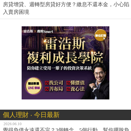
房貸增貸、週轉型房貸好方便？繳息不還本金，小心陷
入賣房困境
個人理財 ‧ 今日最新
2026.06.10
覺得負債永遠還不完？3個轉念、5個行動，幫你擺脫負