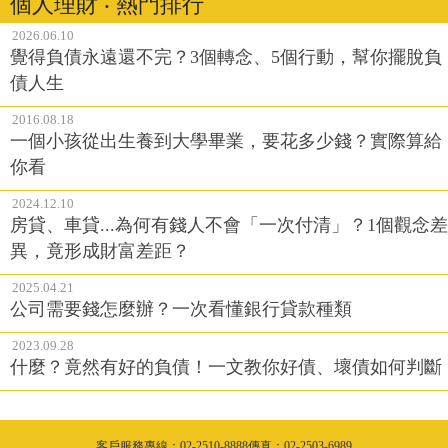
個人理財 ‧ 熱門排行
2026.06.10
覺得負債永遠還不完？3個轉念、5個行動，幫你擺脫負
債人生
2016.08.18
一個小孩從出生養到大學畢業，要花多少錢？實際算給
你看
2024.12.10
房貸、車貸...為何有錢人不會「一次付清」？1個觀念差
異，竟形成財富差距？
2025.04.21
公司需要錢怎麼辦？一次看懂銀行貸款種類
2023.09.28
什麼？竟然有好的負債！一文教你好債、壞債如何判斷
客戶服務專線：02-2510-8888傳真：02-2503-6989