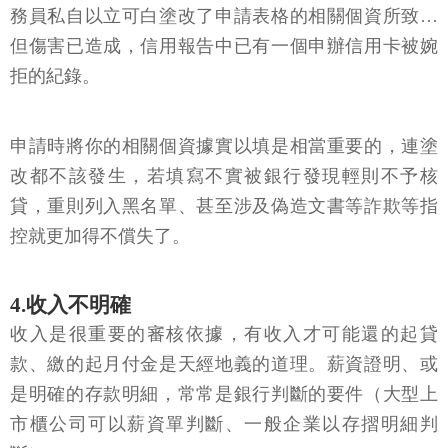
務員私自以立可白塗改了申請表格的相關個資所致…
但傷害已造成，信用報告中已有一個申辦信用卡被婉
拒的紀錄。
申請時將你的相關個資據實以填是相當重要的，連塗
改都不該發生，若填寫不實被銀行發現輕則不予核
貸，重則列入黑名單、甚至涉及偽造文書等詐欺等指
控就更加得不償失了。
4.收入不明確
收入是很重要的審核依據，有收入才可能還的起貸
款、繳的起月付金是天經地義的道理。薪資證明、或
是明確的存款明細，常常是銀行判斷的要件（大型上
市櫃公司可以薪資單判斷、一般企業以存摺明細判