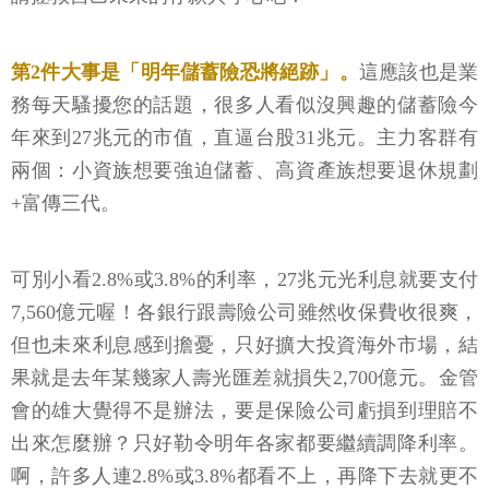
第2件大事是「明年儲蓄險恐將絕跡」。
這應該也是業
務每天騷擾您的話題，很多人看似沒興趣的儲蓄險今
年來到27兆元的市值，直逼台股31兆元。主力客群有
兩個：小資族想要強迫儲蓄、高資產族想要退休規劃
+富傳三代。
可別小看2.8%或3.8%的利率，27兆元光利息就要支付
7,560億元喔！各銀行跟壽險公司雖然收保費收很爽，
但也未來利息感到擔憂，只好擴大投資海外市場，結
果就是去年某幾家人壽光匯差就損失2,700億元。金管
會的雄大覺得不是辦法，要是保險公司虧損到理賠不
出來怎麼辦？只好勒令明年各家都要繼續調降利率。
啊，許多人連2.8%或3.8%都看不上，再降下去就更不