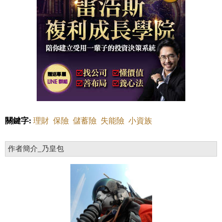
關鍵字:
理財
保險
儲蓄險
失能險
小資族
作者簡介_乃皇包