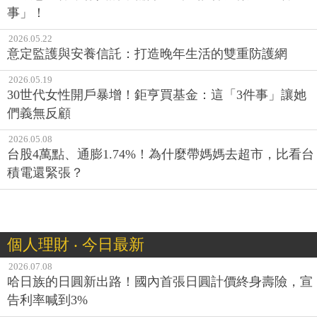
事」！
2026.05.22
意定監護與安養信託：打造晚年生活的雙重防護網
2026.05.19
30世代女性開戶暴增！鉅亨買基金：這「3件事」讓她
們義無反顧
2026.05.08
台股4萬點、通膨1.74%！為什麼帶媽媽去超市，比看台
積電還緊張？
個人理財 ‧ 今日最新
2026.07.08
哈日族的日圓新出路！國內首張日圓計價終身壽險，宣
告利率喊到3%