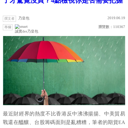
了才驚覺沒買？4點檢視你是否需要把握
2019.06.19
乃皇包
撰文者
瀏覽數：
110367
專欄
誠實der乃皇包
最近財經界的熱度不比香港反中沸沸揚揚、中美貿易
戰還在醞釀、台股籌碼面則是亂糟糟，筆者的期貨EA