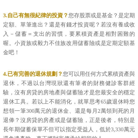
3.自己有無很紀律的投資？
您存股票或是基金？是定期
定額、單筆進出？還是有錢才投資呢？若沒有養成收
入－儲蓄＝支出的習慣，要累積資產是相對困難的
喔。小資族或毅力不佳族改用儲蓄險或是定期定額基
金吧！
4.已有完善的退休規劃？
您可以用任何方式累積資產與
退休，不過以台灣現狀還有筆者的財務健診客群經
驗，沒有房貸的房地產與儲蓄險才是您最安全的穩定
退休工具。若以上不能消化，就單思考65歲退休時您
想領一筆300萬元的退休金、還是每月2萬領到死的月
退俸？沒房貸的房產或是儲蓄險，正是後者，特別是
長年期儲蓄保單不但可以指定受益人，低於3,330萬元