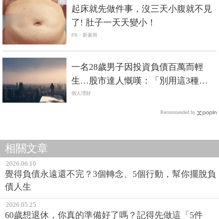
PR
起床就先做件事，沒三天小腹就不見
了! 肚子一天天變小！
PR・新素簡
一名28歲男子因投資負債百萬而輕
生…股市達人慨嘆：「別用這3種方
式做股票！」
個人理財
Recommended by
相關文章
2026.06.10
覺得負債永遠還不完？3個轉念、5個行動，幫你擺脫負
債人生
2026.05.25
60歲想退休，你真的準備好了嗎？記得先做這「5件