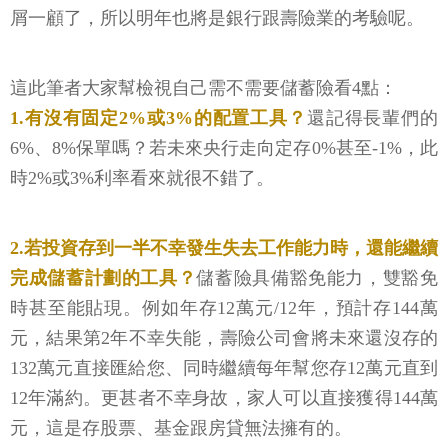
屑一顧了，所以明年也將是銀行跟壽險業的考驗呢。
這此筆者大家幫檢視自己需不需要儲蓄險看4點：
1.有沒有固定2%或3%的配置工具？
還記得長輩們的
6%、8%保單嗎？若未來央行走向定存0%甚至-1%，此
時2%或3%利率看來就很不錯了。
2.若投資存到一半不幸發生失去工作能力時，還能繼續
完成儲蓄計劃的工具？
儲蓄險具備豁免能力，雙豁免
時甚至能貼現。例如年存12萬元/12年，預計存144萬
元，結果第2年不幸失能，壽險公司會將未來還沒存的
132萬元直接匯給您、同時繼續每年幫您存12萬元直到
12年滿約。更甚者不幸身故，家人可以直接獲得144萬
元，這是存股票、基金跟房貸無法擁有的。