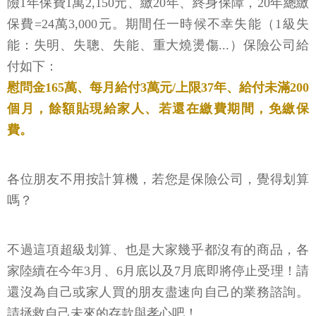
險1年保費1萬2,150元、繳20年、終身保障，20年總繳
保費=24萬3,000元。期間任一時候不幸失能（1級失
能：失明、失聰、失能、重大燒燙傷...）保險公司給
付如下：
慰問金165萬、每月給付3萬元/上限37年、給付未滿200
個月，餘額貼現給家人、若還在繳費期間，免繳保
費。
各位朋友不用按計算機，若您是保險公司，覺得划算
嗎？
不過這項超級划算、也是大家幾乎都沒有的商品，各
家陸續在今年3月、6月底以及7月底即將停止受理！請
還沒為自己或家人買的朋友盡速向自己的業務諮詢。
請拯救自己未來的存款與孝心吧！