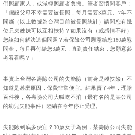
們照顧家人，或減輕照顧者負擔。筆者習慣問客戶：
「假設父母不幸需要被長照，每月需要3萬元、7年不
間斷（以上數據為台灣目前被長照統計）請問您有幾
位兄弟姊妹可以互相扶持？如果沒有（或感情不好）
您該如何解決這個問題？若保險公司願意給您180萬慰
問金，每月再付給您3萬元，直到責任結束，您願意參
考看看嗎？」
事實上台灣各壽險公司的失能險（前身是殘扶險）不
知道是甚麼原因，保費非常便宜。結果賣了4年，理賠
百件後，各壽險公司大喊吃不消（最有名的是某公司
的幼兒失能事件）陸續在今年停止受理。
失能險到底多便宜？30歲女子為例，某壽險公司失能