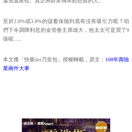
還免遺產稅。真正將財富傳承給想留的人。
至於2.8%或3.8%的儲蓄保險到底有沒有吸引力呢？咱
們下令調降利息的金管會主席雄大，他太太可是買了9
張呢…。
本文獲「快樂der乃皇包」授權轉載，原文：
108年壽險
業兩件大事