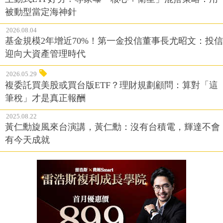
被動型當定海神針
2026.08.04
基金規模2年增近70%！第一金投信董事長尤昭文：投信
迎向大資產管理時代
2026.05.29
複委託買美股或買台版ETF？理財規劃顧問：算對「這
筆稅」才是真正報酬
2025.08.22
黃仁勳旋風來台演講，黃仁勳：沒有台積電，輝達不會
有今天成就