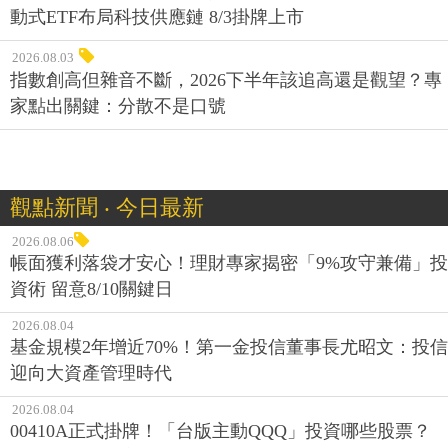
動式ETF布局科技供應鏈 8/3掛牌上市
2026.08.03
指數創高但雜音不斷，2026下半年該追高還是觀望？專
家點出關鍵：分散不是口號
觀點新聞 ‧ 今日最新
2026.08.06
帳面獲利落袋才安心！理財專家揭密「9%攻守兼備」投
資術 留意8/10關鍵日
2026.08.04
基金規模2年增近70%！第一金投信董事長尤昭文：投信
迎向大資產管理時代
2026.08.04
00410A正式掛牌！「台版主動QQQ」投資哪些股票？