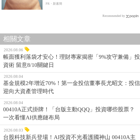
PR・新素簡
Recommended by
相關文章
2026.08.06
帳面獲利落袋才安心！理財專家揭密「9%攻守兼備」投
資術 留意8/10關鍵日
2026.08.04
基金規模2年增近70%！第一金投信董事長尤昭文：投信
迎向大資產管理時代
2026.08.04
00410A正式掛牌！「台版主動QQQ」投資哪些股票？
一次看懂AI供應鏈布局
2026.08.03
台股科技新兵登場！AI投資不光看護國神山 00410A主