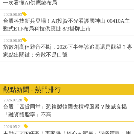
一次看懂AI供應鏈布局
2026.08.03
台股科技新兵登場！AI投資不光看護國神山 00410A主
動式ETF布局科技供應鏈 8/3掛牌上市
2026.08.03
指數創高但雜音不斷，2026下半年該追高還是觀望？專
家點出關鍵：分散不是口號
觀點新聞 ‧ 熱門排行
2026.07.28
台股「四貸同堂」恐複製韓國去槓桿風暴？陳威良揭
「融資體脂率」不高
2026.05.21
主動式ETF好夯！專家曝「核心＋衛星」混搭策略：用