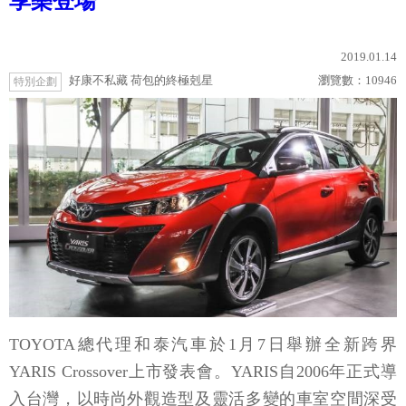
享樂登場
2019.01.14
好康不私藏 荷包的終極剋星
瀏覽數：
10946
特別企劃
TOYOTA總代理和泰汽車於1月7日舉辦全新跨界
YARIS Crossover上市發表會。YARIS自2006年正式導
入台灣，以時尚外觀造型及靈活多變的車室空間深受