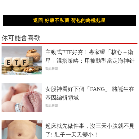
返回 好康不私藏 荷包的終極剋星
你可能會喜歡
主動式ETF好夯！專家曝「核心＋衛
星」混搭策略：用被動型當定海神針
觀點新聞
女股神看好下個「FANG」 將誕生在
基因編輯領域
觀點新聞
PR
起床就先做件事，沒三天小腹就不見
了! 肚子一天天變小！