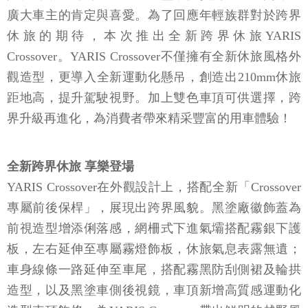
廣大車主的肯定與喜愛。為了回應年輕族群對於跨界
休旅的期待，本次推出全新跨界休旅YARIS
Crossover。YARIS Crossover不僅擁有全新休旅風格外
觀造型，更導入全新運動化懸吊，創造出210mm休旅
距地高，提升駕駛視野。加上雙色車頂可供選擇，跨
界升級再進化，為消費者帶來精采豐富的用車體驗！
全新跨界休旅 享樂登場
YARIS Crossover在外觀設計上，搭配全新「Crossover
專屬前後保桿」，展現出跨界風貌。黑塗廠徽飾蓋為
前視造型增添俐落感，網柵式下進氣壩搭配霧銀下護
板，左右延伸至專屬霧燈飾板，休旅氣息表露無遺；
車身線條一路延伸至車尾，搭配霧黑防刮側裙及輪拱
造型，以及黑塗車側後視鏡，車頂新增高質感運動化