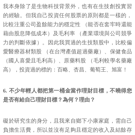
我本身除了是生物科技背景外，也有在生技創投實習
的經驗。但我自己投資任何股票的原則都是一樣的，
比較注重公司盈餘能力的穩定性 （能否在套牢時還能
藉由股息降低成本）及毛利率 （產業環境與公司競爭
力的判斷依據）。因此我買過的生技類股中，比較偏
愛醫療器材類股 （在台灣產值超過藥廠）、保健食品
（國人喜愛且毛利高）、原藥料股 （毛利較學名藥廠
高），投資過的標的：百略、杏昌、葡萄王、旭富！
6. 不少年輕人都把第一桶金當作理財目標，不曉得您
是否有給自己理財目標？為何？理由？
礙於研究生的身分，且我來自鄉下小康家庭，需自己
負擔生活費，所以並沒有足夠且穩定的收入及結餘存