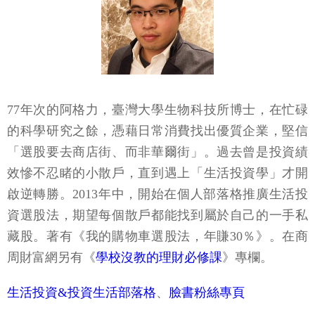
77年次的阿格力，臺灣大學生物科技所博士，在忙碌
的科學研究之餘，憑藉日常消費找出優質企業，堅信
「選股要去商店街、而非華爾街」。過去曾是投資績
效慘不忍睹的小散戶，直到遇上「生活投資學」才開
啟逆轉勝。2013年中，開始在個人部落格推廣生活投
資選股法，期望每個散戶都能找到屬於自己的一手私
藏股。著有《我的購物車選股法，年賺30％》。在商
周財富網另有《
學校沒教的理財必修課
》專欄。
生活投資&投資生活部落格
、
臉書粉絲專頁