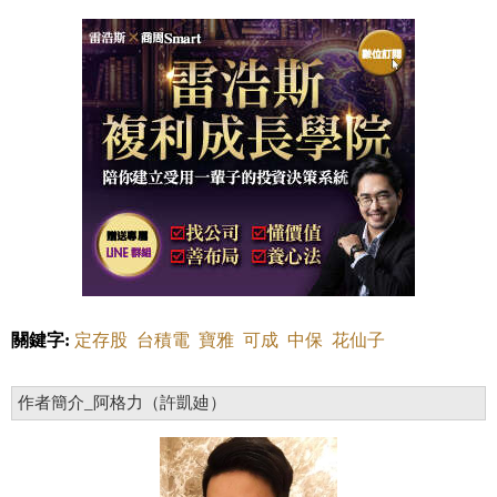
關鍵字:
定存股
台積電
寶雅
可成
中保
花仙子
作者簡介_阿格力（許凱廸）