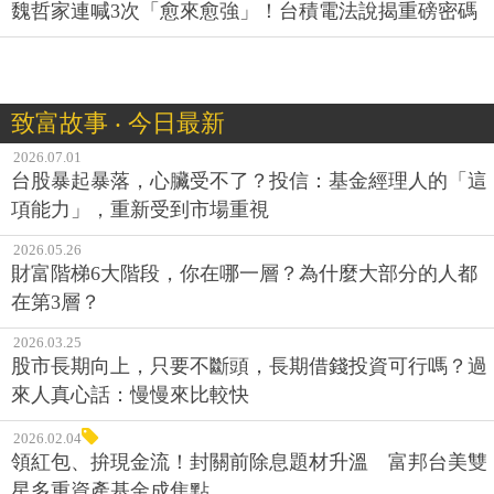
魏哲家連喊3次「愈來愈強」！台積電法說揭重磅密碼
致富故事 ‧ 今日最新
2026.07.01
台股暴起暴落，心臟受不了？投信：基金經理人的「這
項能力」，重新受到市場重視
2026.05.26
財富階梯6大階段，你在哪一層？為什麼大部分的人都
在第3層？
2026.03.25
股市長期向上，只要不斷頭，長期借錢投資可行嗎？過
來人真心話：慢慢來比較快
2026.02.04
領紅包、拚現金流！封關前除息題材升溫 富邦台美雙
星多重資產基金成焦點