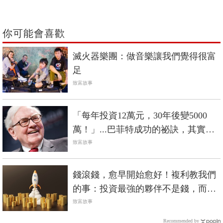
你可能會喜歡
滅火器樂團：做音樂讓我們覺得很富
足
致富故事
「每年投資12萬元，30年後變5000
萬！」...巴菲特成功的祕訣，其實就
是恆心
致富故事
錢滾錢，愈早開始愈好！複利教我們
的事：投資最強的夥伴不是錢，而是
時間
致富故事
Recommended by