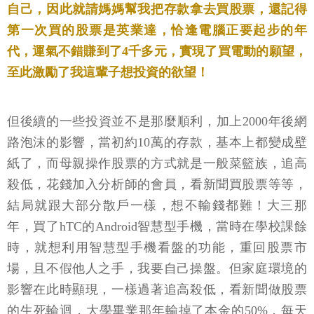
自己，因此就請媽媽幫我把存款拿去買股票，還記得
第一次買的股票是英業達，恰逢電腦正要起步的年
代，運氣不錯賺到了4千多元，實現了買電動的願望，
至此激勵了我這輩子想投資的欲望！
但後續的一些投資並不是那麼順利，加上2000年後網
路泡沫的影響，當初約10萬的存款，基本上都變成壁
紙了，而母親操作股票的方式就是一般菜籃族，追高
殺低，花錢加入分析師的會員，看新聞買股票等等，
結局就跟大部分散戶一樣，想不輸錢都難！大三那
年，買了hTC的Android智慧型手機，當時在學校課餘
時，就想利用智慧型手機看盤的功能，重回股票市
場，且不假他人之手，我要自己操盤。但家庭環境的
影響在此時顯現，一樣過著追高殺低，看新聞做股票
的生死輪迴，大學畢業那年輸掉了本金的50%，每天