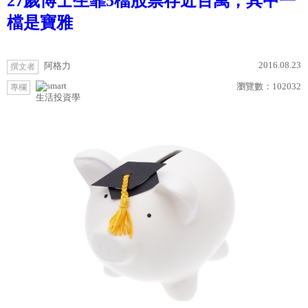
27歲博士生靠5檔股票存近百萬，其中一
檔是寶雅
2016.08.23
阿格力
撰文者
瀏覽數：
102032
專欄
生活投資學