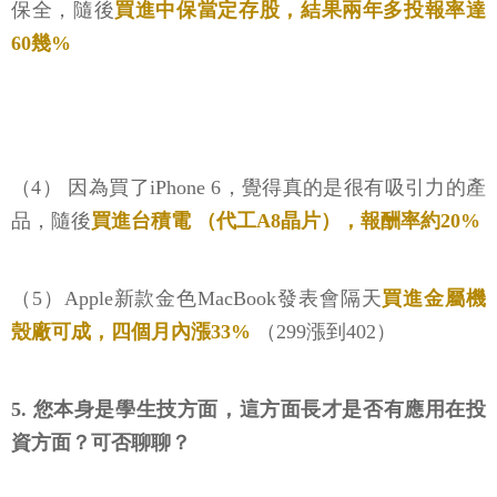
保全，隨後
買進中保當定存股，結果兩年多投報率達
60幾%
（4） 因為買了iPhone 6，覺得真的是很有吸引力的產
品，隨後
買進台積電 （代工A8晶片），報酬率約20%
（5）Apple新款金色MacBook發表會隔天
買進金屬機
殼廠可成，四個月內漲33%
（299漲到402）
5. 您本身是學生技方面，這方面長才是否有應用在投
資方面？可否聊聊？