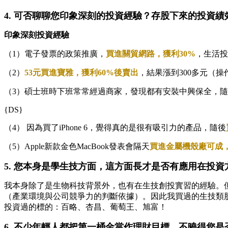
4. 可否聊聊您印象深刻的投資經驗？存股下來的投資績
印象深刻投資經驗
（1）電子發票的政策推廣，
買進關貿網路，獲利30%
，生活投
（2）
53元買進寶雅，獲利60%後賣出
，結果漲到300多元（操作
（3）碩士班時下班常常經過商家，發現都有安裝中興保全，
{DS}
（4） 因為買了iPhone 6，覺得真的是很有吸引力的產品，隨後
（5）Apple新款金色MacBook發表會隔天
買進金屬機殼廠可成，
5. 您本身是學生技方面，這方面長才是否有應用在投
我本身除了是生物科技背景外，也有在生技創投實習的經驗。
（產業環境與公司競爭力的判斷依據）。因此我買過的生技類股
投資過的標的：百略、杏昌、葡萄王、旭富！
6. 不少年輕人都把第一桶金當作理財目標，不曉得您