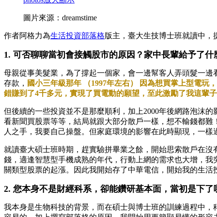
圖片來源：dreamstime
作者阿格力為
生活投資部落格
版主，臺大生技博士班就讀中，
1. 可否聊聊當初會接觸股市的原因？家中長輩給予了什
母親從事美髮業，為了撐起一個家，會一邊幫客人弄頭髮一邊
存款，
國小三年級那年 （1997年左右） 因為想買掌上型
錯賺到了4千多元，實現了買電動的願望，至此激勵了我這輩
但後續的一些投資並不是那麼順利，加上2000年後網路泡沫
看新聞買股票等等，結局就跟大部分散戶一樣，想不輸錢都難！大
人之手，我要自己操盤。但家庭環境的影響在此時顯現，一樣
就讀臺大碩士班時期，趕實驗拼畢業之餘，開始思索散戶在沒
錢，適逢智慧型手機成熟的年代，行動上網的需求也大增，我
關類型股票的起漲。因此我開始存了中華電信，開始我的生活
2. 您本身不是財經科系，卻能鑽研基本面，當初是下了
我本身是生物科技的背景，而在碩士與博士班的訓練過程中，