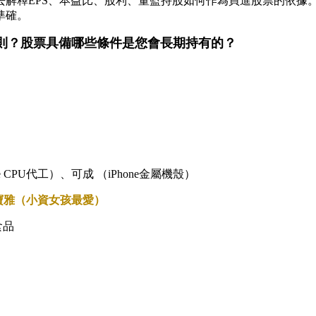
去解釋EPS、本益比、股利、董監持股如何作為買進股票的依據
準確。
原則？股票具備哪些條件是您會長期持有的？
CPU代工）、可成 （iPhone金屬機殼）
寶雅（小資女孩最愛）
食品