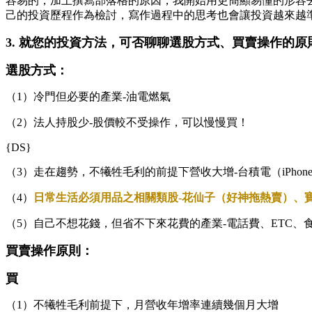
容易的，加上撰寫部落格的原因，我開始用更簡顯易懂的形容
己的投資歷程作為檢討，寫作過程中的思考也會讓投資越來越
3. 就您的投資方法，可否聊聊選股方式、買賣操作的
選股方式：
（1）冷門但必要的產業-油電燃氣
（2）法人持股少-股價較不受操作，可以慢慢買！
{DS}
（3）走在趨勢，不犧牲毛利的前提下營收大增-台積電（iPhone 
（4）
日常生活必須用品之相關類股-花仙子（好神拖熱賣）、
（5）自己不想花錢，但省不下來花費的產業-電話費、ETC、
買賣操作原則：
買
（1）不犧牲毛利前提下，月營收年增率連續幾個月大增