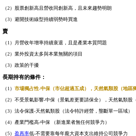
（2）股票創新高且營收同創新高，且未來趨勢明朗
（3）避開技術線型持續弱勢時買進
賣
（1）月營收年增率持續衰退，且是產業本質問題
（2）業外投資太多與本業無關的項目
（3）政策的干擾
長期持有的條件：
（1）
市場獨占性-中保（市佔超過五成），天然氣類股（地區
（2）不受景氣影響-中保（景氣差更要請保全），天然氣類股
（3）法令保護-天然氣類股（法令特許經營，壟斷單一區域）
（4）產業門檻高-中保 （新進業者無任何競爭力）
（5）
盈再率
低-不需要靠每年龐大資本支出維持公司競爭力