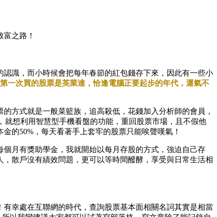
致富之路！
的認識，而小時候會把每年春節的紅包錢存下來，因此有一些小
記得第一次買的股票是英業達，恰逢電腦正要起步的年代，運氣不
股票的方式就是一般菜籃族，追高殺低，花錢加入分析師的會員，
餘時，就想利用智慧型手機看盤的功能，重回股票市場，且不假他
金的50%，每天看著手上套牢的股票只能唉聲嘆氣！
每個月有獎助學金，我就開始以每月存股的方式，強迫自己存
人，散戶沒有績效問題，更可以等時間醱酵，享受與日常生活相
！有幸處在互聯網的時代，查詢股票基本面相關名詞其實是相當