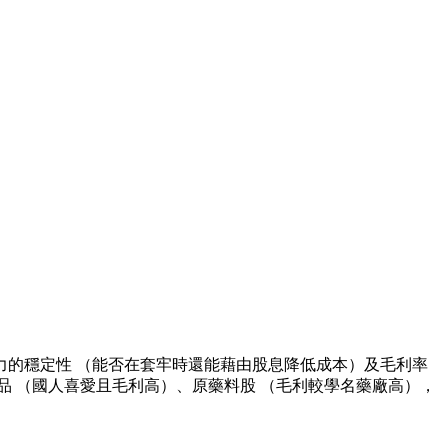
的穩定性 （能否在套牢時還能藉由股息降低成本）及毛利率
 （國人喜愛且毛利高）、原藥料股 （毛利較學名藥廠高），