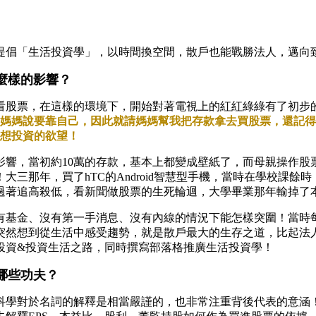
提倡「生活投資學」，以時間換空間，散戶也能戰勝法人，邁向
麼樣的影響？
看股票，在這樣的環境下，開始對著電視上的紅紅綠綠有了初步
電玩，媽媽說要靠自己，因此就請媽媽幫我把存款拿去買股票，還
子想投資的欲望！
的影響，當初約10萬的存款，基本上都變成壁紙了，而母親操作
三那年，買了hTC的Android智慧型手機，當時在學校課
過著追高殺低，看新聞做股票的生死輪迴，大學畢業那年輸掉了本
有基金、沒有第一手消息、沒有內線的情況下能怎樣突圍！當時
突然想到從生活中感受趨勢，就是散戶最大的生存之道，比起法
投資&投資生活之路，同時撰寫部落格推廣生活投資學！
哪些功夫？
科學對於名詞的解釋是相當嚴謹的，也非常注重背後代表的意涵