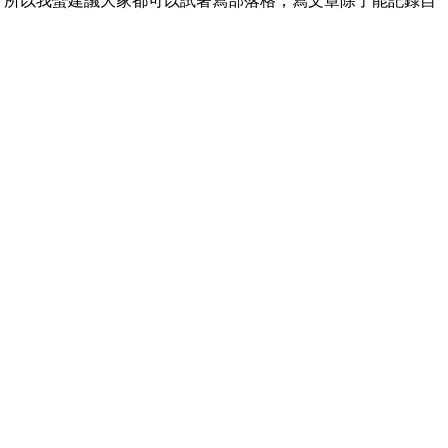
。所以我蠻建議大家都可以試著寫部落格，寫文章除了能記錄自