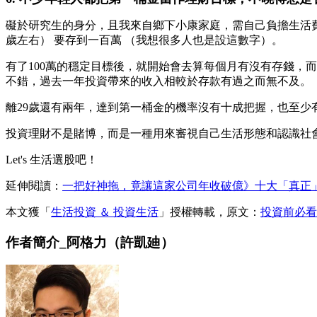
礙於研究生的身分，且我來自鄉下小康家庭，需自己負擔生活費
歲左右） 要存到一百萬 （我想很多人也是設這數字）。
有了100萬的穩定目標後，就開始會去算每個月有沒有存錢，
不錯，過去一年投資帶來的收入相較於存款有過之而無不及。
離29歲還有兩年，達到第一桶金的機率沒有十成把握，也至少
投資理財不是賭博，而是一種用來審視自己生活形態和認識社
Let's 生活選股吧！
延伸閱讀：
一把好神拖，竟讓這家公司年收破億》十大「真正
本文獲「
生活投資 ＆ 投資生活
」授權轉載，原文：
投資前必看
作者簡介_阿格力（許凱廸）