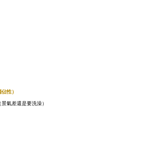
獨佔性）
（景氣差還是要洗澡）