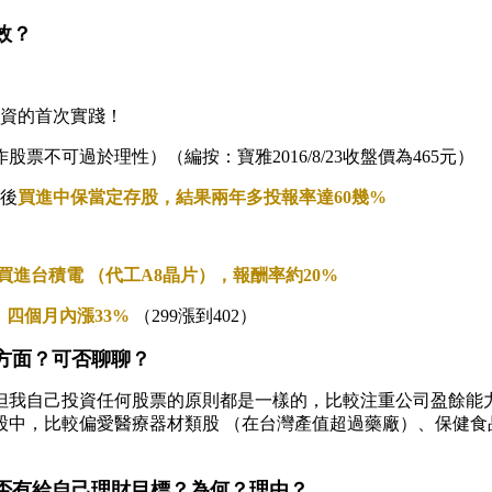
效？
資的首次實踐！
股票不可過於理性）（編按：寶雅2016/8/23收盤價為465元）
隨後
買進中保當定存股，結果兩年多投報率達60幾%
買進台積電 （代工A8晶片），報酬率約20%
四個月內漲33%
（299漲到402）
資方面？可否聊聊？
但我自己投資任何股票的原則都是一樣的，比較注重公司盈餘能力
中，比較偏愛醫療器材類股 （在台灣產值超過藥廠）、保健食品
是否有給自己理財目標？為何？理由？