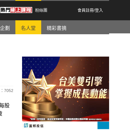
粉絲團
會員註冊
/
登入
企劃
名人堂
精彩書摘
：7052
為每股
破