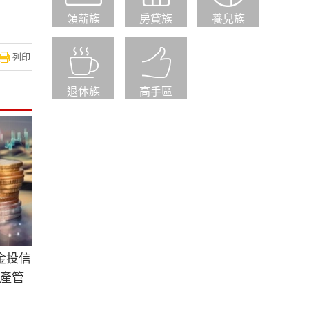
領薪族
房貸族
養兒族
列印
退休族
高手區
金投信
產管