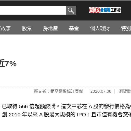
富故事
股票
房地產
基金
個人理財
特別
近7%
撰文者：鉅亨網編輯江泰傑
2020.07.08
瀏覽數
IPO 已取得 566 倍超額認購。這次中芯在 A 股的發行價格
，創 2010 年以來 A 股最大規模的 IPO，且市值有機會突