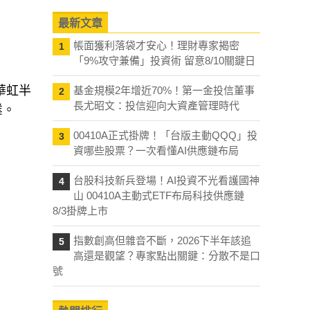
最新文章
帳面獲利落袋才安心！理財專家揭密
1
「9%攻守兼備」投資術 留意8/10關鍵日
華虹半
基金規模2年增近70%！第一金投信董事
2
長尤昭文：投信迎向大資產管理時代
業。
00410A正式掛牌！「台版主動QQQ」投
3
資哪些股票？一次看懂AI供應鏈布局
台股科技新兵登場！AI投資不光看護國神
4
山 00410A主動式ETF布局科技供應鏈
8/3掛牌上市
指數創高但雜音不斷，2026下半年該追
5
高還是觀望？專家點出關鍵：分散不是口
號