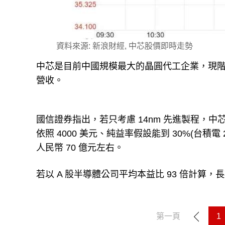
資料來源: 新浪財經, 中芯股價即時走勢
中芯是目前中國規模最大的晶圓代工企業，現階段第一
營收。
國信證券指出，若只考慮 14nm 先進製程，中芯計劃
依照 4000 美元、純益率假設能到 30%(台積電 
人民幣 70 億元左右。
若以 A 股半導體公司平均本益比 93 倍計算，
第一頁
1