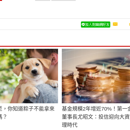
至，你知道粽子不能拿來
基金規模2年增近70%！第一
嗎？
董事長尤昭文：投信迎向大資
理時代