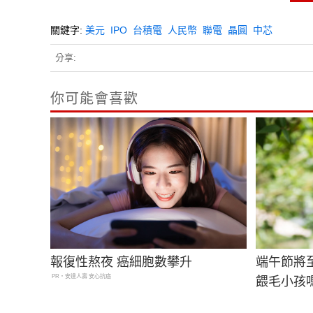
關鍵字:
美元
IPO
台積電
人民幣
聯電
晶圓
中芯
分享:
你可能會喜歡
報復性熬夜 癌細胞數攀升
端午節將
PR・安達人壽 安心抗癌
餵毛小孩