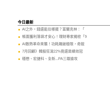
今日最新
AI之外，錢還能往哪擺？富蘭克林：「
帳面獲利落袋才安心！理財專家揭密「9
AI散熱革命來襲！功耗飆破極限，奇鋐
7月回顧》韓股狂瀉22%竟還是績效冠
穩懋、宏捷科、全新...PA三雄搶攻