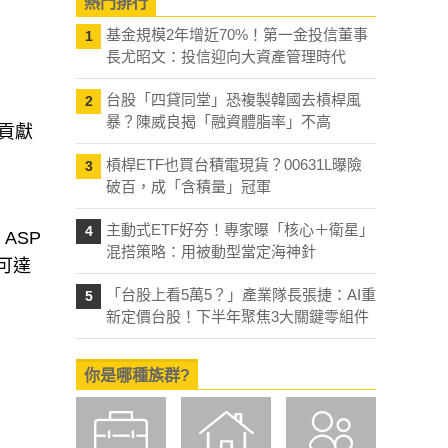
熱門排行
基金規模2年增近70%！第一金投信董事
1
長尤昭文：投信迎向大資產管理時代
台股「四貸同堂」恐複製韓國去槓桿風
2
暴？陳威良揭「融資體脂率」不高
始貢獻
槓桿ETF也買台積電現貨？00631L曝險
3
破百，成「含積量」冠軍
主動式ETF好夯！專家曝「核心＋衛星」
4
ASP
混搭策略：用被動型當定海神針
已可達
「台股上看5萬5？」產業隊長張捷：AI重
5
新定價台股！下半年聚焦3大關鍵零組件
你是哪種族群?