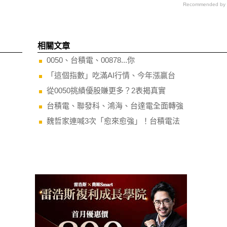
Recommended by
相關文章
0050、台積電、00878...你
「這個指數」吃滿AI行情、今年漲贏台
從0050挑績優股賺更多？2表揭真實
台積電、聯發科、鴻海、台達電全面轉強
魏哲家連喊3次「愈來愈強」！台積電法