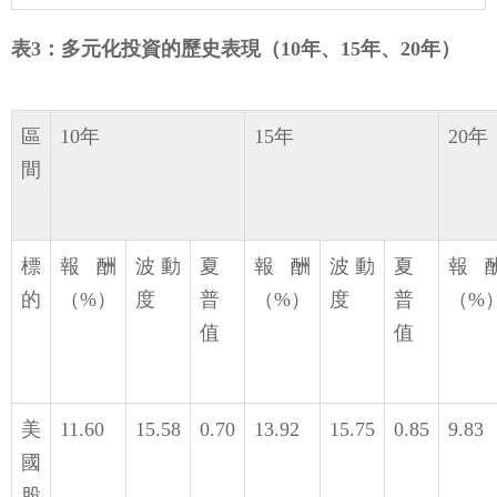
表3：多元化投資的歷史表現（10年、15年、20年）
區
10年
15年
20年
間
標
報酬
波動
夏
報酬
波動
夏
報
的
（%）
度
普
（%）
度
普
（%
值
值
美
11.60
15.58
0.70
13.92
15.75
0.85
9.83
國
股