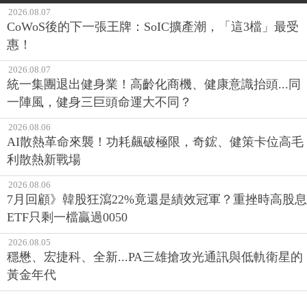
2026.08.07
CoWoS後的下一張王牌：SoIC擴產潮，「這3檔」最受
惠！
2026.08.07
統一集團退出健身業！高齡化商機、健康意識抬頭...同
一陣風，健身三巨頭命運大不同？
2026.08.06
AI散熱革命來襲！功耗飆破極限，奇鋐、健策卡位高毛
利散熱新戰場
2026.08.06
7月回顧》韓股狂瀉22%竟還是績效冠軍？重挫時高股息
ETF只剩一檔贏過0050
2026.08.05
穩懋、宏捷科、全新...PA三雄搶攻光通訊與低軌衛星的
黃金年代