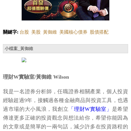
關鍵字:
台股
美股
黃御維
美國核心債券
股債搭配
小檔案_黃御維
理財W實驗室/黃御維 Wilson
我是一名證券分析師，任職證券相關產業，個人投資
經驗超過9年，接觸過各種金融商品與投資工具，也遇
過市場的大小風浪，我創立
「理財W實驗室」
是希望
傳達更多正確的投資觀念與想法給你，希望你能因為
的文章或是簡單的一兩句話，減少許多在投資路程的