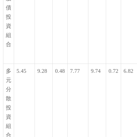
債
投
資
組
合
多
5.45
9.28
0.48
7.77
9.74
0.72
6.82
元
分
散
投
資
組
合