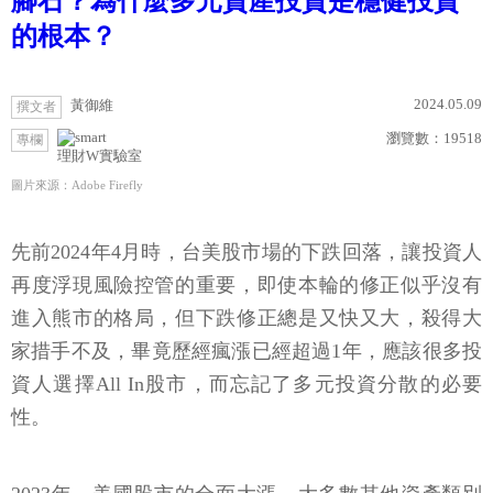
腳石？為什麼多元資產投資是穩健投資
的根本？
2024.05.09
黃御維
撰文者
瀏覽數：
19518
專欄
理財W實驗室
圖片來源：Adobe Firefly
先前2024年4月時，台美股市場的下跌回落，讓投資人
再度浮現風險控管的重要，即使本輪的修正似乎沒有
進入熊市的格局，但下跌修正總是又快又大，殺得大
家措手不及，畢竟歷經瘋漲已經超過1年，應該很多投
資人選擇All In股市，而忘記了多元投資分散的必要
性。