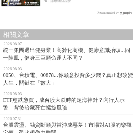
PR・台灣癌症基金會
Recommended by
相關文章
2026.08.07
統一集團退出健身業！高齡化商機、健康意識抬頭...同
一陣風，健身三巨頭命運大不同？
2026.08.03
0050、台積電、00878...你願意投資多少錢？真正想改變
人生，關鍵在「數大」
2026.08.03
ETF愈跌愈買，成台股大跌時的定海神針？內行人示
警：背後暗藏死亡螺旋風險
2026.07.31
台股震盪、融資斷頭與當沖成惡夢！市場對AI股的樂觀
定價，恐比想像中脆弱