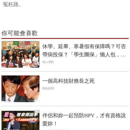
冤枉路。
你可能會喜歡
休學、延畢、寒暑假有保障嗎？可否
帶病投保？「學生團保」懶人包，一
次搞懂
個人理財
一個高科技財務長之死
觀點新聞
PR
伴侶和妳一起預防HPV，才有資格說
愛妳！