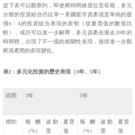
從下表可以觀察到，即使將時間維度拉至長期，多元
分散的投資組合仍比單一美國股市資產或是單純的股
債6：4的投資組合表現的差勁（從夏普值的數值比
較），或許可以進一步解釋，多元資產在過去20年的
時間裡，出現了不一樣的相關性表現，值得進一步觀
察資產間的表現變化。
表2：多元化投資的歷史表現（3年、5年）
區間
3年
5年
標的
報酬
波動
夏普
報酬
波動
夏普
（%）
度
值
（%）
度
值