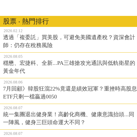
股票 ‧ 熱門排行
2026.02.12
透過「複委託」買美股，可避免美國遺產稅？資深會計
師：仍存在稅務風險
2026.08.05
穩懋、宏捷科、全新...PA三雄搶攻光通訊與低軌衛星的
黃金年代
2026.08.06
7月回顧》韓股狂瀉22%竟還是績效冠軍？重挫時高股息
ETF只剩一檔贏過0050
2026.08.07
統一集團退出健身業！高齡化商機、健康意識抬頭...同
一陣風，健身三巨頭命運大不同？
2026.08.07