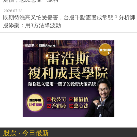
2026.07.28
既期待漲高又怕受傷害，台股千點震盪成常態？分析師
股添樂：用3方法降波動
股票 ‧ 今日最新