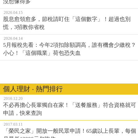
沒想像得多
2026.04.15
股息愈領愈多，節稅請盯住「這個數字」！超過也別
慌，3招教你省稅
2026.04.14
5月報稅先看：今年2項扣除額調高，誰有機會少繳稅？
小心！「這個職業」荷包恐失血
個人理財 ‧ 熱門排行
2016.12.20
不必再擔心長輩獨自在家！「送餐服務」符合資格就可
申請，快來查詢
2017.03.11
「榮民之家」開放一般民眾申請！65歲以上長輩，每個