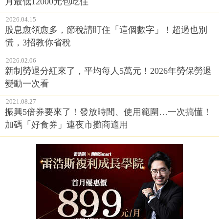
月最低12000元包吃住
2026.04.15
股息愈領愈多，節稅請盯住「這個數字」！超過也別
慌，3招教你省稅
2026.02.06
新制勞退分紅來了，平均每人5萬元！2026年勞保勞退
變動一次看
2021.08.27
振興5倍券要來了！發放時間、使用範圍…一次搞懂！
加碼「好食券」連夜市攤商適用