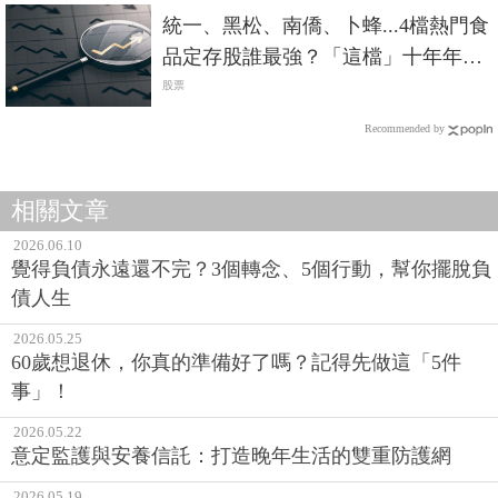
統一、黑松、南僑、卜蜂...4檔熱門食
品定存股誰最強？「這檔」十年年化
報酬飆破20%最狂
股票
Recommended by
相關文章
2026.06.10
覺得負債永遠還不完？3個轉念、5個行動，幫你擺脫負
債人生
2026.05.25
60歲想退休，你真的準備好了嗎？記得先做這「5件
事」！
2026.05.22
意定監護與安養信託：打造晚年生活的雙重防護網
2026.05.19