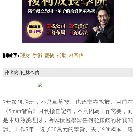
關鍵字:
理財
手術
寵物
補助
林帝佑
作者簡介_林帝佑
7年級後段班，不是草莓族、也絕非靠爸族。目前在
《Smart智富》月刊擔任記者，不只因為工作需要，而
是本身熱愛理財，所以積極學習任何能賺錢的相關知
識。工作5年，還了20萬元的學貸、去了9個國家，還