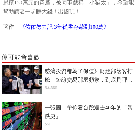
累積150萬元的資產，被同事戲稱「小猶太」，希望能
幫助讀者一起賺大錢！出國玩！
著作：
《佑佑努力記 3年從零存款到100萬》
你可能會喜歡
慈濟投資都為了保值》財經部落客打
臉：短線交易那麼頻繁，到底是哪裡
穩健？
觀點新聞
一張圖！帶你看台股過去40年的「暴
跌史」
股市