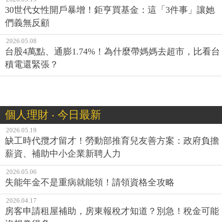
30世代女性開戶暴增！鉅亨買基金：這「3件事」讓她
們義無反顧
2026.05.08
台股4萬點、通膨1.74%！為什麼帶媽媽去超市，比看台
積電還緊張？
個人理財 ‧ 今日最新
2026.05.19
缺工時代攬才留才！勞動部推育兒友善方案：政府負擔
薪資、補助中小企業新聘人力
2026.05.06
失能年金不是重病就能領！請領資格全攻略
2026.04.17
房客申請租屋補助，房東報稅才知道？別急！稅金可能