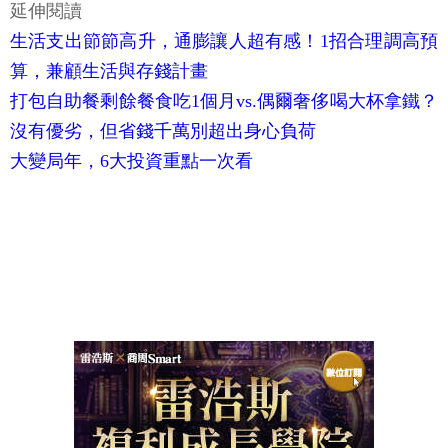
延伸閱讀
生活支出節節高升，通膨讓人超有感！1招合理調高預
算，兼顧生活與存錢計畫
打包自助餐剩餘餐食吃1個月vs.偶爾奢侈喝大杯拿鐵？
沒有優劣，但省錢千萬別超出身心負荷
大變局年，6大投資重點一次看