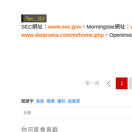
Tips＿註2
SEC網址：
www.sec.gov
、Morningstar網址：
www.dataroma.com/m/home.php
、Openins
第一頁
1
關鍵字:
美股
蘋果
獲利
施雅棠
分享:
你可能會喜歡