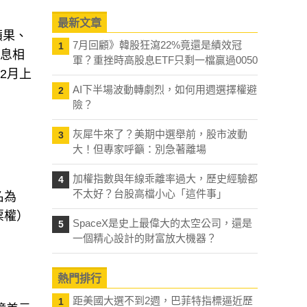
最新文章
蘋果、
7月回顧》韓股狂瀉22%竟還是績效冠
1
息息相
軍？重挫時高股息ETF只剩一檔贏過0050
2月上
AI下半場波動轉劇烈，如何用週選擇權避
2
險？
灰犀牛來了？美期中選舉前，股市波動
3
大！但專家呼籲：別急著離場
加權指數與年線乖離率過大，歷史經驗都
4
不太好？台股高檔小心「這件事」
名為
票權）
SpaceX是史上最偉大的太空公司，還是
5
一個精心設計的財富放大機器？
熱門排行
距美國大選不到2週，巴菲特指標逼近歷
1