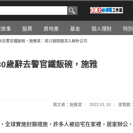
富故事
股票
房地產
基金
個人理財
特別
辭去警官鐵飯碗，施雅棠：用12個問題深入解析公司
30歲辭去警官鐵飯碗，施雅
撰文者：施雅棠
2022.01.10
瀏覽數：
的關係，全球實施封鎖措施，許多人被迫宅在家裡，居家辦公