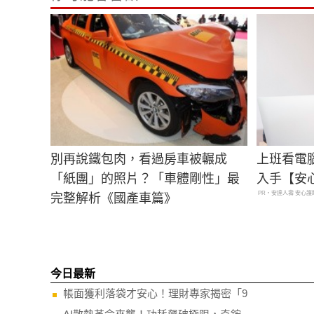
別再說鐵包肉，看過房車被輾成
上班看電
「紙團」的照片？「車體剛性」最
入手【安
PR・安達人壽 安心護
完整解析《國產車篇》
今日最新
帳面獲利落袋才安心！理財專家揭密「9