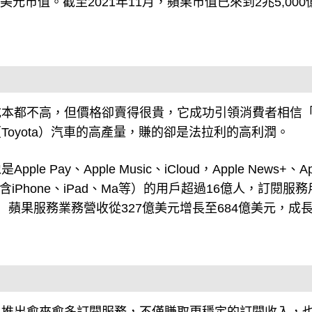
美元市值。截至2021年11月，蘋果市值已來到2兆5,000
d等，成本都不高，但價格卻賣得很貴，它成功引領消費者相信
oyota）汽車的高產量，賺的卻是法拉利的高利潤。
y、Apple Music、iCloud，Apple News+、Ap
（包含iPhone、iPad、Ma等）的用戶超過16億人，訂閱服
年）蘋果服務業務營收從327億美元增長至684億美元，成