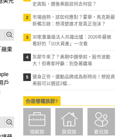
億美元
史高點，選後美股該何去何從？
市場過熱，該如何應對？霍華・馬克斯最
2
新備忘錄：想清楚誰才是真正泡沫？
30家重量級法人共識出爐：2026年最被
3
看好的「10大資產」一次看
「蘋果
灰犀牛來了？美期中選舉前，股市波動
4
大！但專家呼籲：別急著離場
ple
健身正夯，運動品牌成為新時尚！想投資
5
務用戶
美股可以選這2檔…
長
你是哪種族群?
領薪族
房貸族
養兒族