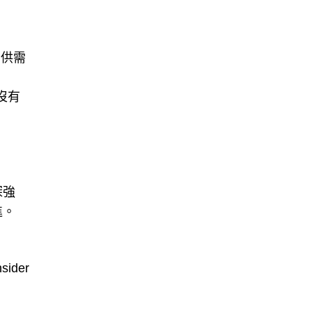
的供需
沒有
深強
進。
ider