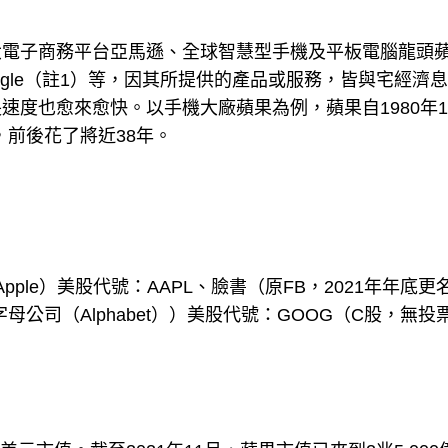
大電子商務平台亞馬遜、全球智慧型手機及平板電腦龍頭
gle（註1）等，因其所提供的產品或服務，皆與宅經濟
度也愈來愈快。以手機大廠蘋果為例，蘋果自1980年1
，前後花了將近38年。
pple）美股代號：AAPL、臉書（原FB，2021年年底更
為字母公司（Alphabet））美股代號：GOOG（C股，無投