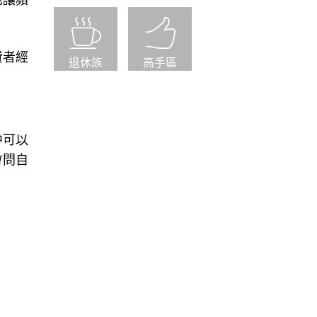
也讓蘋
費者經
退休族
高手區
中可以
會問自