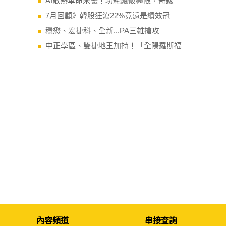
AI散熱革命來襲！功耗飆破極限，奇鋐
7月回顧》韓股狂瀉22%竟還是績效冠
穩懋、宏捷科、全新...PA三雄搶攻
中正學區、雙捷地王加持！「全陽羅斯福
內容頻道
串接查詢