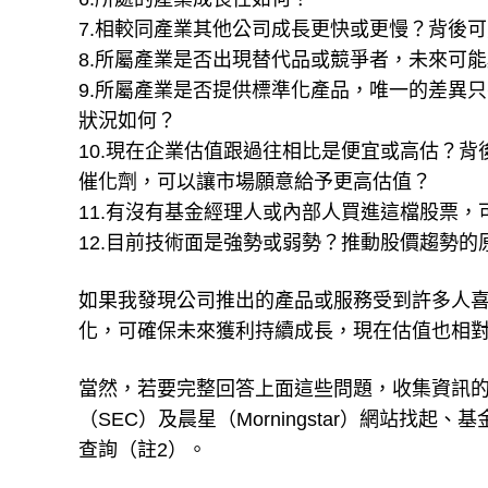
7.相較同產業其他公司成長更快或更慢？背後
8.所屬產業是否出現替代品或競爭者，未來可
9.所屬產業是否提供標準化產品，唯一的差異
狀況如何？
10.現在企業估值跟過往相比是便宜或高估？
催化劑，可以讓市場願意給予更高估值？
11.有沒有基金經理人或內部人買進這檔股票
12.目前技術面是強勢或弱勢？推動股價趨勢的
如果我發現公司推出的產品或服務受到許多人
化，可確保未來獲利持續成長，現在估值也相
當然，若要完整回答上面這些問題，收集資訊
（SEC）及晨星（Morningstar）網站找起、基
查詢（註2）。