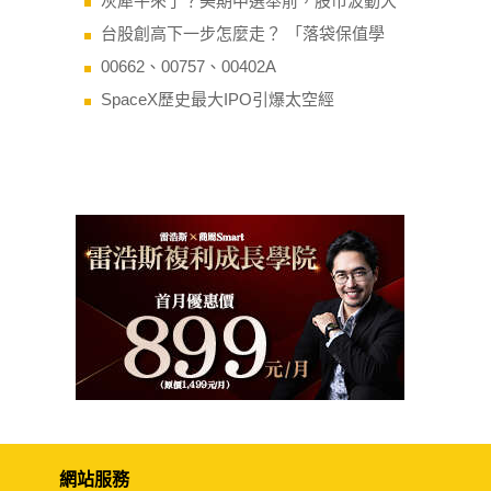
灰犀牛來了？美期中選舉前，股市波動大
台股創高下一步怎麼走？ 「落袋保值學
00662、00757、00402A
SpaceX歷史最大IPO引爆太空經
網站服務