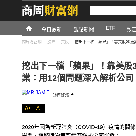
ETF
今日最新
觀點新聞
致
商周財富網
股票
美股
挖出下一檔「蘋果」！靠美股30歲
挖出下一檔「蘋果」！靠美股
棠：用12個問題深入解析公司
財經好讀
2020年因為新冠肺炎（COVID-19）疫情
學習、網路購物等宅經濟趨勢全面爆發。