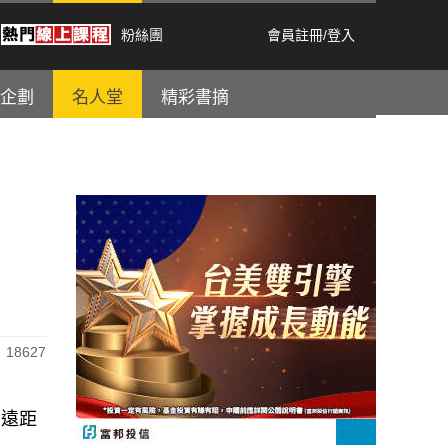
粉絲團
會員註冊
/
登入
企劃
名人堂
精彩書摘
18627
、遠距