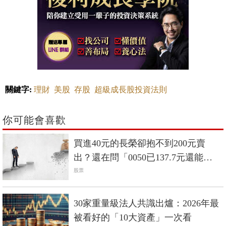
關鍵字:
理財
美股
存股
超級成長股投資法則
你可能會喜歡
買進40元的長榮卻抱不到200元賣
出？還在問「0050已137.7元還能
買？」你犯了散戶賺不到錢的3問題
股票
30家重量級法人共識出爐：2026年最
被看好的「10大資產」一次看