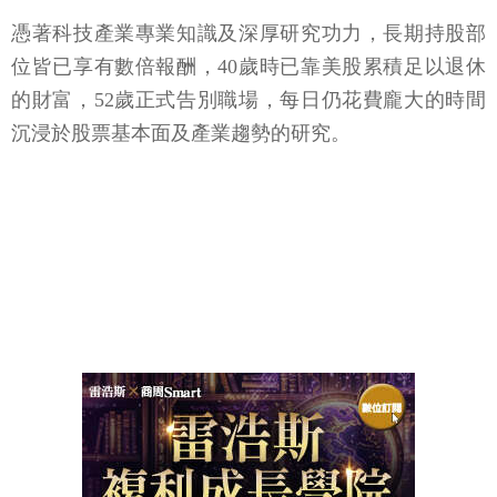
憑著科技產業專業知識及深厚研究功力，長期持股部
位皆已享有數倍報酬，40歲時已靠美股累積足以退休
的財富，52歲正式告別職場，每日仍花費龐大的時間
沉浸於股票基本面及產業趨勢的研究。