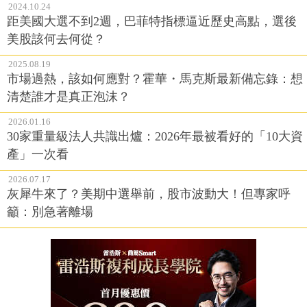
2024.10.24
距美國大選不到2週，巴菲特指標逼近歷史高點，選後
美股該何去何從？
2025.08.19
市場過熱，該如何應對？霍華・馬克斯最新備忘錄：想
清楚誰才是真正泡沫？
2026.01.16
30家重量級法人共識出爐：2026年最被看好的「10大資
產」一次看
2026.07.17
灰犀牛來了？美期中選舉前，股市波動大！但專家呼
籲：別急著離場