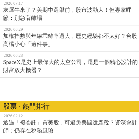
2026.07.17
灰犀牛來了？美期中選舉前，股市波動大！但專家呼
籲：別急著離場
2026.06.29
加權指數與年線乖離率過大，歷史經驗都不太好？台股
高檔小心「這件事」
2026.06.23
SpaceX是史上最偉大的太空公司，還是一個精心設計的
財富放大機器？
股票 ‧ 熱門排行
2026.02.12
透過「複委託」買美股，可避免美國遺產稅？資深會計
師：仍存在稅務風險