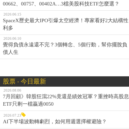
00662、00757、00402A…3檔美股科技ETF怎麼選？
2026.06.15
SpaceX歷史最大IPO引爆太空經濟！專家看好2大結構性
利多
2026.06.10
覺得負債永遠還不完？3個轉念、5個行動，幫你擺脫負
債人生
股票 ‧ 今日最新
2026.08.06
7月回顧》韓股狂瀉22%竟還是績效冠軍？重挫時高股息
ETF只剩一檔贏過0050
2026.07.23
AI下半場波動轉劇烈，如何用週選擇權避險？