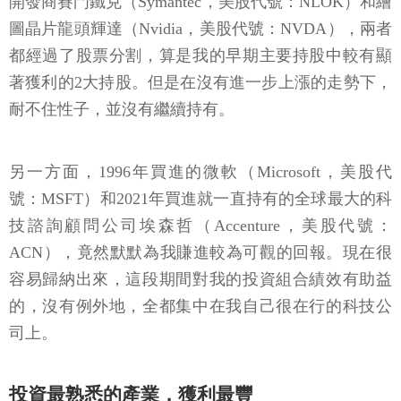
開發商賽門鐵克（Symantec，美股代號：NLOK）和繪
圖晶片龍頭輝達（Nvidia，美股代號：NVDA），兩者
都經過了股票分割，算是我的早期主要持股中較有顯
著獲利的2大持股。但是在沒有進一步上漲的走勢下，
耐不住性子，並沒有繼續持有。
另一方面，1996年買進的微軟（Microsoft，美股代
號：MSFT）和2021年買進就一直持有的全球最大的科
技諮詢顧問公司埃森哲（Accenture，美股代號：
ACN），竟然默默為我賺進較為可觀的回報。現在很
容易歸納出來，這段期間對我的投資組合績效有助益
的，沒有例外地，全都集中在我自己很在行的科技公
司上。
投資最熟悉的產業，獲利最豐