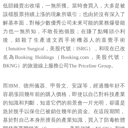
低賠錢賣出收場，一無所獲。當時會買入，大多是被
該檔股票持續上漲的現象所吸引；也由於沒有深入了
解基本面，對極少數優秀公司未來可能的業務爆發能
力也一無所知，不敢長抱個股；在賺了點蠅頭小利
後，錯殺了生產達文西手術機器人的直覺手術
（Intuitive Surgical，美股代號：ISRG），和現在已改
名為Booking Holdings（Booking.com，美股代號：
BKNG）的旅遊線上服務公司The Priceline Group。
而IBM、德州儀器、甲骨文、安謀等，經過幾年好不
容易漲回幾年前的購入價格，即使以自己對科技產業
的知識和判斷，知道它們的前景會一片光明，卻還是
急於脫手以保住已被鎖住幾年的資金。在這段期間，
基於對自己本身所擅長的產業知識，買入了防毒軟體