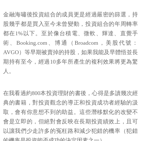
金融海嘯後投資組合的成員更是經過嚴密的篩選，持
股幾乎都是買入至今未曾變動，投資組合的年周轉率
都在1%以下。至於像台積電、微軟、輝達、直覺手
術、Booking.com、博通（Broadcom，美股代號：
AVGO）等早期被賣掉的持股，如果我能及早體悟並長
期持有至今，經過10多年所產生的複利效果將更為驚
人。
在我看過約800本投資理財的書後，心得是多讀幾次經
典的書籍，對投資觀念的導正和投資成功者經驗的汲
取，會有你意想不到的助益。這些潛移默化的改變不
會是立即的，但絕對會反映在長期投資績效上，且可
以讓我們少走許多的冤枉路和減少犯錯的機率（犯錯
的機率是投資能否成功的決定因素之一）。