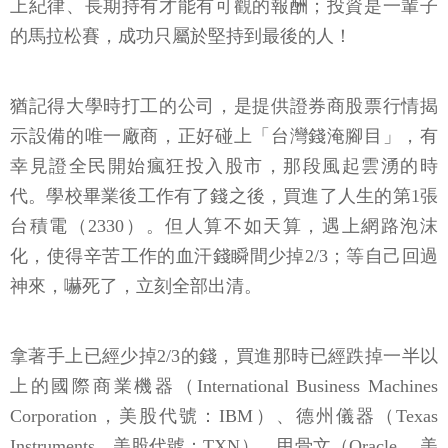
上紀律、長期持有才能有可觀的報酬；投資是一輩子
的馬拉松賽，成功只屬於堅持到最後的人！
猶記得大學時打工的公司，是提供證券商股票行情揭
示設備的唯一廠商，正好碰上「台灣錢淹腳目」，有
幸見證全民開始瘋狂投入股市，那段風起雲湧的時
代。學校畢業後工作有了錢之後，買進了人生的第1張
台積電（2330）。但人算不如天算，遇上網路泡沫
化，使得辛苦工作的血汗錢瞬間少掉2/3；等自己回過
神來，嚇死了，立刻全部出清。
拿著手上已經少掉2/3的錢，買進那時已經跌掉一半以
上的國際商業機器（International Business Machines
Corporation，美股代號：IBM）、德州儀器（Texas
Instruments，美股代號：TXN）、甲骨文（Oracle ，美