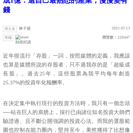
成1億：選自己最熟悉的產業，慢慢變有
錢
2021.05.13
林子揚
撰文者
瀏覽數：
226447
專欄
財經好讀
近年很流行「存股」一詞，按照媒體的定義，我應該
也算是媒體所說的存股者，只不過我存的是「超級成
長股」。過去25年，這些股票為我平均每年創造
25.37%的投資年化報酬率。
在決定集中執行現行的投資方法時，我只有一個念頭
──站在巨人的肩膀上，採行已由諸位知名投資大師們
驗證過、且不斷公開強調的投資心法。而我的選股範
圍也控制在能力圈內，堅持至今，果然獲得了比想像