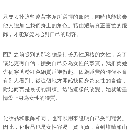
只要丟掉這些違背本意所選擇的服飾，同時也能捨棄
他人強加在我們身上的角色。藉由選購真正喜歡的服
飾，才能察覺內心對自己的期許。
回到之前提到的那名總是打扮男性風格的女性，為了
讓她更有自信，接受自己身為女性的事實，我推薦她
先從穿著粉紅色絹質睡袍做起。因為睡覺的時候不會
有別人看到，從這個地方開始找回身為女性的自信，
對她而言是最初的訓練。透過這樣的改變，她就能盡
情愛上身為女性的特質。
化妝品和服飾相同，也可以用來證明自己受到寵愛。
因此，化妝品也是女性容易一買再買，直到堆積如山