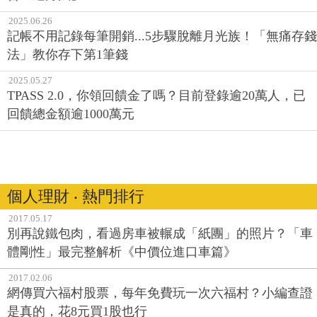
2025.06.26
記帳不用記錄每筆開銷...5步驟脫離月光族！「無痛存錢
法」教你存下第1筆錢
2025.05.27
TPASS 2.0，你領回饋金了嗎？目前登錄逾20萬人，已
回饋總金額逾1000萬元
個人理財 ‧ 熱門排行
2017.05.17
別再說鐵包肉，看過房車被輾成「紙團」的照片？「車
體剛性」最完整解析《中價位進口車篇》
2017.02.06
網傳買六福村股票，每年免費玩一次六福村？小編查證
是真的，花8元買1股也行