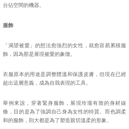
台佔空間的機器。
服飾
「渴望被愛」的想法愈強烈的女性，就愈容易累積服
飾，因為那是展現被愛的象徵。
衣服原本的用途是調整體溫和保護皮膚，但現在已經
超出這層意義，成為自我表現的工具。
舉例來說，穿著緊身服飾，展現玲瓏有致的身材線
條，目的是為了強調自己身為女性的特質。而色調柔
和的服飾，則大都是為了塑造親切溫柔的形象。