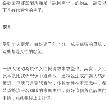
喜歡留存那些能夠滿足「認同需求」的物品。請看以
下具有代表性的例子。
廚具
受到丈夫寵愛、做好妻子的本分、成為稱職的母親，
這些都是女性的願望。
一般人總認為現代女性變得愈來愈堅強。其實，女性
原本就比我們想像中還勇敢，這種說法或許讓人感到
驚訝。但我只是實話實說，多數女性在潛意識中，都
希望扮演一名稱職的家庭主婦，做好這個角色該做的
事情，藉此獲得正面評價。