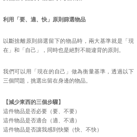
利用「要、適、快」原則篩選物品
以斷捨離原則篩選留下的物品時，兩大基準就是「現
在」和「自己」，同時也是絕對不能違背的原則。
我們可以用「現在的自己」做為衡量基準，透過以下
三個問題，挑選出留在身邊的物品。
【減少東西的三個步驟】
這件物品是否必要（要、不要）
這件物品是否適合（適、不適）
這件物品是否讓我感到快樂（快、不快）