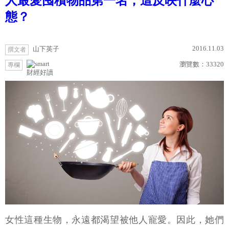
人最愛囤積物品第一名，這反映什麼心
態？
2016.11.03
山下英子
撰文者
瀏覽數：
33320
專欄
財經好讀
女性這種生物，永遠都渴望被他人寵愛。因此，她們