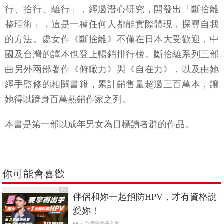
行、捨行、離行」，經過潛心研究，開發出「斷捨離
整理術」，這是一種任何人都能實際體現，探尋自我
的方法。處女作《斷捨離》不僅在日本大受歡迎，中
國及台灣的譯本也登上暢銷排行榜。斷捨離系列三部
曲另外兩部著作《俯瞰力》與《自在力》，以及由她
經手監修的相關書籍，累計銷售量超過三百萬本，讓
她得以躋身百萬熱銷作家之列。
本書是第一部以成年男女為目標讀者群的作品。
你可能會喜歡
PR
伴侶和妳一起預防HPV，才有資格說
愛妳！
PR・台灣癌症基金會