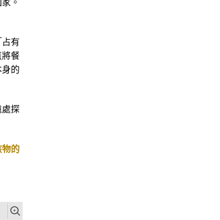
回家。
「占有
直將餐
本身的
遠處探
該物的