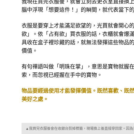
我現在買完衣服後，就會立刻去更衣室直接換
腦中浮現「想要這件！」的瞬間，就代表當下
衣服是要穿上才能滿足欲望的，光買就會開心
欲」。依「占有欲」買衣服的話，衣櫃就會爆
具收在盒子裡珍藏的話，就無法發揮這些物品
價值。
有句禪語叫做「明珠在掌」，意思是寶物就握
索，而忽視已經握在手中的寶物。
物品要經過使用才能發揮價值。既然喜歡、既
美好之處。
▲我買完衣服後會在收銀台剪掉標籤，現場換上後直接穿回家。因為