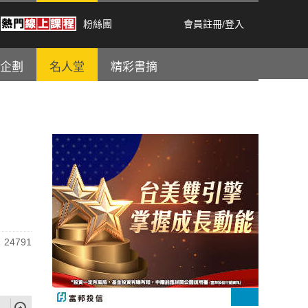
粉絲團
會員註冊
/
登入
企劃
名人堂
精彩書摘
24791