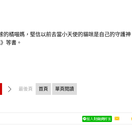
嗦的橘喵媽，堅信以前去當小天使的貓咪是自己的守護神
鑑》等書。
最後頁
首頁
單頁閱讀