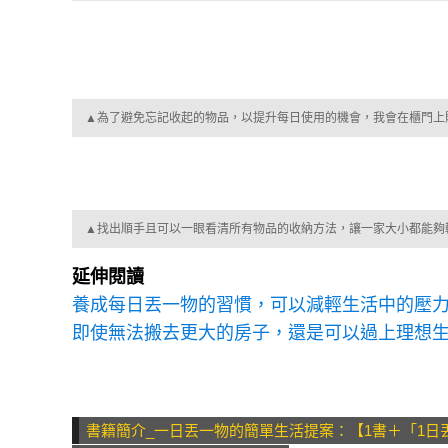
▲為了避免忘記收起的物品，以提升每日使用的機會，我會在櫃門上
▲找出順手且可以一眼看清所有物品的收納方法，讓一家大小都能夠
延伸閱讀
養成每日丟一物的習慣，可以減輕生活中的壓力
即使無法搬去更大的房子，還是可以過上理想生
書籍簡介_一日丟一物的簡單生活提案：【1書＋「1日