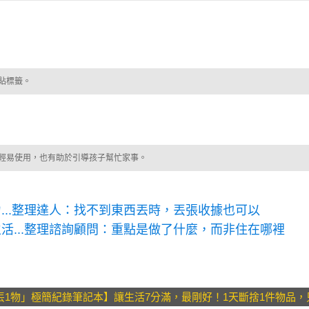
貼標籤。
輕易使用，也有助於引導孩子幫忙家事。
...整理達人：找不到東西丟時，丟張收據也可以
活...整理諮詢顧問：重點是做了什麼，而非住在哪裡
丟1物」極簡紀錄筆記本】讓生活7分滿，最剛好！1天斷捨1件物品，