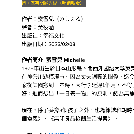
週，就有明顯改變（暢銷新版）
作者：蜜雪兒（みしぇる）
譯者：黃筱涵
出版社：幸福文化
​​出版日期：2023/02/08
作者簡介_蜜雪兒 Michelle
1978年出生於日本山形縣。關西外國語大學
在神奈川縣橫濱市。因為丈夫調職的關係，迄
家從美國搬到日本時，因行李延遲1個月，不得
好，進而想出「一日丟一物」的原則，認為無
現在，除了養育3個孩子之外，也為雜誌和朝時間
個靈感》、《無印良品極簡生活提案》。