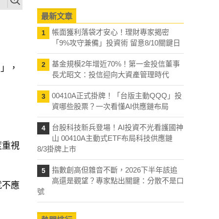
最新文章
帳面獲利落袋才安心！理財專家揭密
1
「9%攻守兼備」投資術 留意8/10關鍵日
基金規模2年增近70%！第一金投信董事
2
。」，
長尤昭文：投信迎向大資產管理時代
00410A正式掛牌！「台版主動QQQ」投
3
資哪些股票？一次看懂AI供應鏈布局
台股科技新兵登場！AI投資不光看護國神
4
山 00410A主動式ETF布局科技供應鏈
度重視
8/3掛牌上市
指數創高但雜音不斷，2026下半年該追
5
高還是觀望？專家點出關鍵：分散不是口
就不應
號