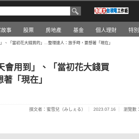
富故事
股票
房地產
基金
個人理財
特別
」、「當初花大錢買的」...整理達人：放手時，要想著「現在」
天會用到」、「當初花大錢買
要想著「現在」
撰文者：蜜雪兒（みしぇる）
2023.07.16
瀏覽數：