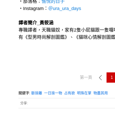
‧部落格：
愉悅的日子
‧Instagram：
＠ura_ura_days
譯者簡介_黃筱涵
專職譯者，天職貓奴，家有2隻小屁貓跟一隻囉
有《型男時尚解剖圖鑑》、《貓咪心情解剖圖
第一頁
1
關鍵字:
斷捨離
一日捨一物
占有欲
明珠在掌
物盡其用
分享: