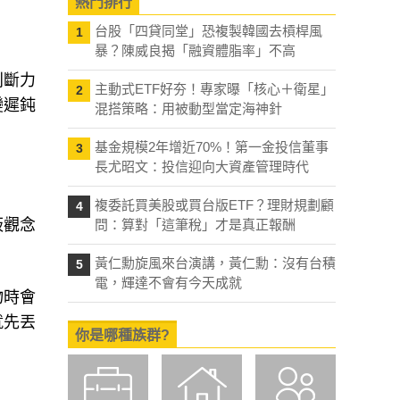
熱門排行
台股「四貸同堂」恐複製韓國去槓桿風
1
暴？陳威良揭「融資體脂率」不高
判斷力
主動式ETF好夯！專家曝「核心＋衛星」
2
變遲鈍
混搭策略：用被動型當定海神針
基金規模2年增近70%！第一金投信董事
3
長尤昭文：投信迎向大資產管理時代
複委託買美股或買台版ETF？理財規劃顧
4
板觀念
問：算對「這筆稅」才是真正報酬
黃仁勳旋風來台演講，黃仁勳：沒有台積
5
電，輝達不會有今天成就
物時會
就先丟
你是哪種族群?