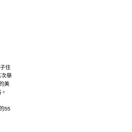
孩子住
某次舉
的美
格。
的55