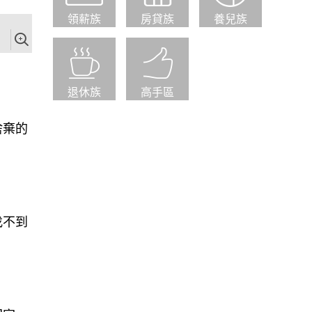
領薪族
房貸族
養兒族
退休族
高手區
捨棄的
找不到