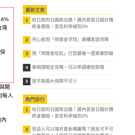
最新文章
6%
哈日族的日圓新出路！國內首張日圓計價
1
終身壽險，宣告利率喊到3%
台灣
夾心族用「保險金字塔」建構家庭保障
2
投保
用「保險金信託」打造最後一道資產防線
3
車禍理賠全攻略，可以申請哪些賠償
4
旅平險兩大保障不可少
5
%與開
均每人
熱門排行
哈日族的日圓新出路！國內首張日圓計價
1
終身壽險，宣告利率喊到3%
的內
受益人可以填非直系親屬嗎？朋友可不可
2