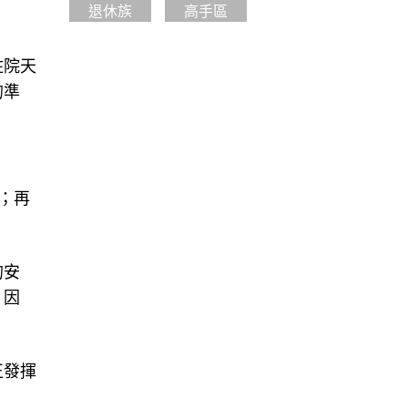
退休族
高手區
住院天
的準
；再
的安
。因
正發揮