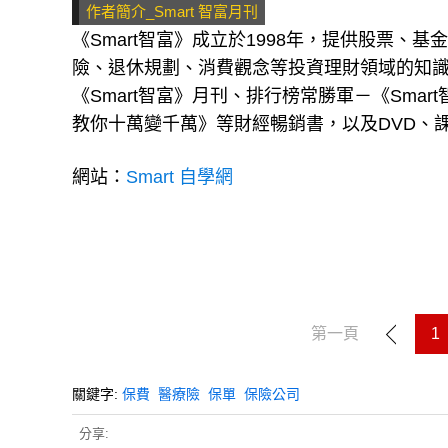
作者簡介_Smart 智富月刊
《Smart智富》成立於1998年，提供股票、
險、退休規劃、消費觀念等投資理財領域的知
《Smart智富》月刊、排行榜常勝軍－《Sm
教你十萬變千萬》等財經暢銷書，以及DVD、課
網站：
Smart 自學網
第一頁
1
關鍵字:
保費
醫療險
保單
保險公司
分享: