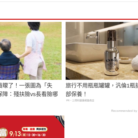
員矇了！一張圖為「失
旅行不用瓶瓶罐罐，汎倫1瓶
保障：殘扶險vs長看險哪
部保養！
PR・三得利健康網路商店
Recommended by