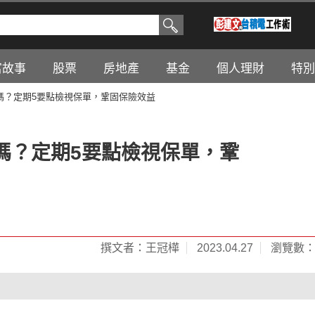
富故事
股票
房地產
基金
個人理財
特別
嗎？定期5要點檢視保單，鞏固保險效益
嗎？定期5要點檢視保單，鞏
撰文者：王冠樺
2023.04.27
瀏覽數：1