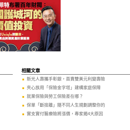
相關文章
新光人壽攜手彰銀，首賣雙美元利變壽險
夾心族用「保險金字塔」建構家庭保障
就業保險與勞工保險差在哪？
保單「斷捨離」隨不同人生規劃調整你的
實支實付醫療險將漲價，專家揭4大原因