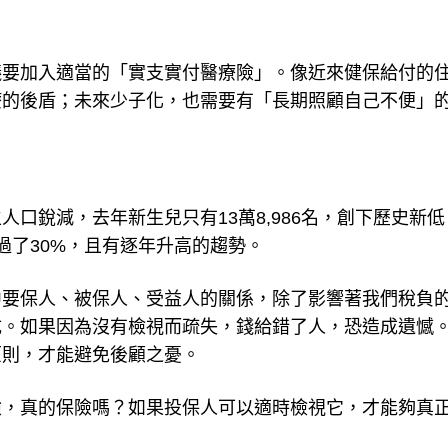
議要加入適當的「實支實付醫療險」。像近來健保給付的
療的後盾；未來少子化，也需要有「長期照顧自己不便」
口銳減，去年新生兒只有13萬8,986名，創下歷史新低
過了30%，且有逐年升高的趨勢。
中要保人、被保人、受益人的關係，除了影響著我們稅負
成。如果因為沒有檢視而疏失，錢給錯了人，恐造成遺憾
原則，才能避免後顧之憂。
險，真的保險嗎？如果投保人可以適時檢視它，才能夠真