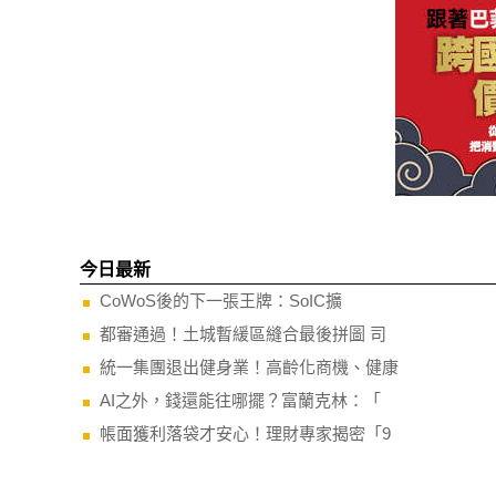
今日最新
CoWoS後的下一張王牌：SoIC擴
都審通過！土城暫緩區縫合最後拼圖 司
統一集團退出健身業！高齡化商機、健康
AI之外，錢還能往哪擺？富蘭克林：「
帳面獲利落袋才安心！理財專家揭密「9