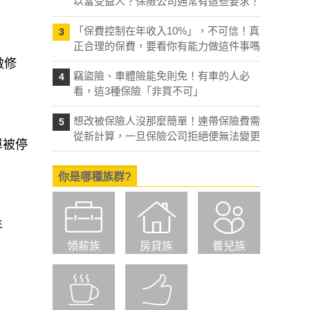
以當受益人？保險公司通常有這些要求！
「保費控制在年收入10%」，不可信！真
3
正合理的保費，要看你有能力做這件事嗎
做修
竊盜險、車體險能免則免！有車的人必
4
看，這3種保險「非買不可」
想改被保險人沒那麼簡單！連帶保險費需
5
從新計算，一旦保險公司拒絕便無法變更
單被停
你是哪種族群?
年
領薪族
房貸族
養兒族