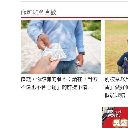
你可能會喜歡
借錢，你該有的體悟：請在「對方
別被業務
不還也不會心痛」的前提下借…
智」做好
個能理賠