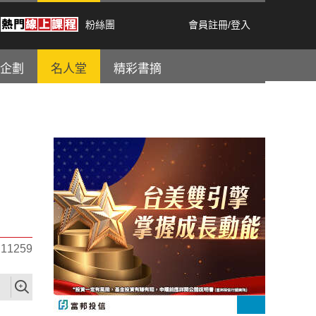
粉絲團
會員註冊
/
登入
企劃
名人堂
精彩書摘
1259