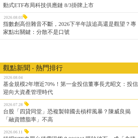
2026.08.03
指數創高但雜音不斷，2026下半年該追高還是觀望？專
家點出關鍵：分散不是口號
觀點新聞 ‧ 熱門排行
2026.08.04
基金規模2年增近70%！第一金投信董事長尤昭文：投信
迎向大資產管理時代
2026.07.28
台股「四貸同堂」恐複製韓國去槓桿風暴？陳威良揭
「融資體脂率」不高
2026.06.11
槓桿ETF也買台積電現貨？00631L曝險破百，成「含積