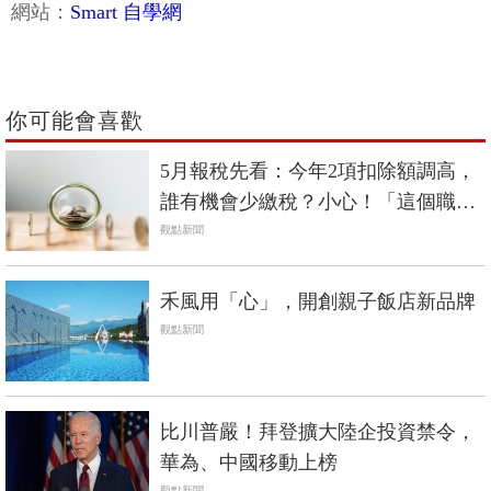
你可能會喜歡
5月報稅先看：今年2項扣除額調高，
誰有機會少繳稅？小心！「這個職
業」荷包恐失血
觀點新聞
禾風用「心」，開創親子飯店新品牌
觀點新聞
比川普嚴！拜登擴大陸企投資禁令，
華為、中國移動上榜
觀點新聞