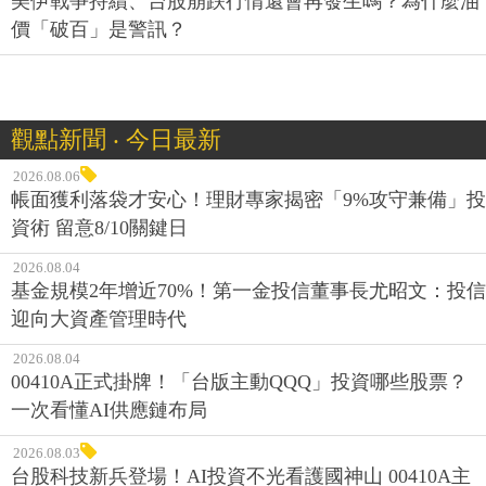
價「破百」是警訊？
觀點新聞 ‧ 今日最新
2026.08.06
帳面獲利落袋才安心！理財專家揭密「9%攻守兼備」投
資術 留意8/10關鍵日
2026.08.04
基金規模2年增近70%！第一金投信董事長尤昭文：投信
迎向大資產管理時代
2026.08.04
00410A正式掛牌！「台版主動QQQ」投資哪些股票？
一次看懂AI供應鏈布局
2026.08.03
台股科技新兵登場！AI投資不光看護國神山 00410A主
動式ETF布局科技供應鏈 8/3掛牌上市