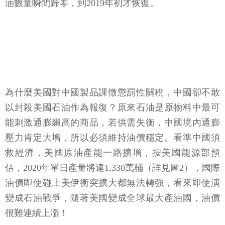
為什麼美國對中國製品課徵懲罰性關稅，中國卻不敢
以封殺美國石油作為報復？原來石油是原物料中最可
能刺激通膨飆高的商品，若供需失衡，中國境內通膨
壓力肯定大增，所以必須維持油價穩定。看準中國須
救經濟，美國原油產能一路擴增，按美國能源部預
估，2020年單日產量將達1,330萬桶（詳見圖2），國際
油價即使碰上美伊衝突擴大都無法轉強，看來即使演
變成石油戰爭，隨著美國變成全球最大產油國，油價
很難連續上漲！