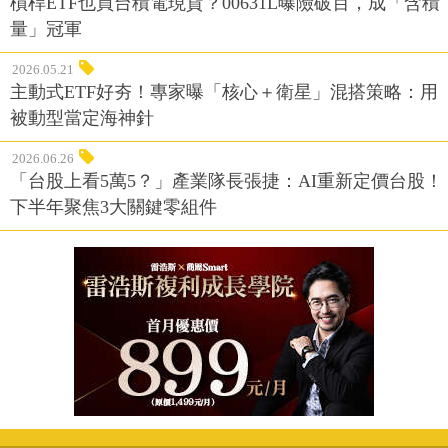
量」冠軍
2026.05.21
主動式ETF好夯！專家曝「核心＋衛星」混搭策略：用
被動型當定海神針
2026.06.26
「台股上看5萬5？」產業隊長張捷：AI重新定價台股！
下半年聚焦3大關鍵零組件
客戶服務專線：02-2510-8888傳真：02-2503-6989