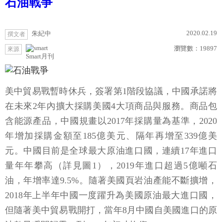
石油戰爭
2020.02.19
朱紀中
撰文者
瀏覽數：
19897
來源
Smart月刊
美中貿易戰暫時休兵，簽署第1階段協議，中國承諾將
在未來2年內擴大採購美國4大項商品與服務。商品包
含能源產品，中國規畫以2017年採購量為基準，2020
年增加採購金額至185億美元、隔年再增至339億美
元。中國目前是全球最大原油進口國，連續17年進口
量年年攀高（詳見圖1），2019年進口超過5億噸石
油，年增率達9.5%。隨著美國頁岩油產能不斷擴增，
2018年上半年中國一度躍升為美國原油最大進口國，
但隨著美中貿易戰開打，當年8月中國自美國進口的原
油數量瞬間歸零，到2019年初才恢復。