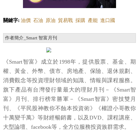
關鍵字:
油價
石油
原油
貿易戰
採購
產能
進口國
作者簡介_Smart 智富月刊
《Smart智富》成立於1998年，提供股票、基金、期
權、黃金、外幣、債市、房地產、保險、退休規劃、
消費觀念等投資理財領域的知識、情報與課程服務。
旗下產品有台灣發行量最大的理財月刊－《Smart智
富》月刊、排行榜常勝軍－《Smart智富》密技雙月
刊、《平民股神教你不蝕本投資術》《權證小哥教你
十萬變千萬》等財經暢銷書，以及DVD、課程講座、
大型論壇、facebook等，全方位服務投資族群需求。
網站：
Smart 自學網