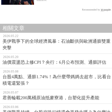
Recommended by
相關文章
2026.05.22
美伊戰爭下的全球經濟風暴：石油斷供與歐洲通膨雙重
夾擊
2026.05.20
油價震盪恐上修CPI？央行：6月公布預測、通膨評估
2026.05.08
台股4萬點、通膨1.74%！為什麼帶媽媽去超市，比看台
積電還緊張？
2026.05.07
君善輪載200萬桶原油抵麥寮港，台塑化提升產能
2026.03.06
美伊戰爭持續、台股崩跌行情還會再發生嗎？為什麼油