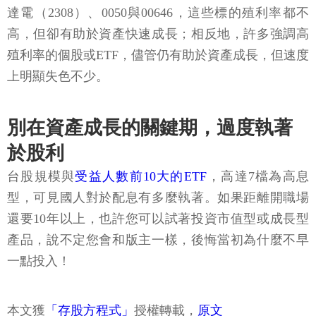
達電（2308）、0050與00646，這些標的殖利率都不
高，但卻有助於資產快速成長；相反地，許多強調高
殖利率的個股或ETF，儘管仍有助於資產成長，但速度
上明顯失色不少。
別在資產成長的關鍵期，過度執著
於股利
台股規模與
受益人數前10大的ETF
，高達7檔為高息
型，可見國人對於配息有多麼執著。如果距離開職場
還要10年以上，也許您可以試著投資市值型或成長型
產品，說不定您會和版主一樣，後悔當初為什麼不早
一點投入！
本文獲
「存股方程式」
授權轉載，
原文