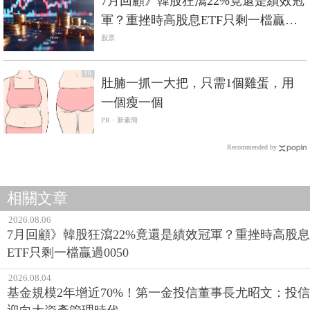
7月回顧》韓股狂瀉22%竟還是績效冠
軍？重挫時高股息ETF只剩一檔贏過
0050
股票
PR
肚腩一抓一大把，只需1個雞蛋，用
一個瘦一個
PR・新素簡
Recommended by
相關文章
2026.08.06
7月回顧》韓股狂瀉22%竟還是績效冠軍？重挫時高股息
ETF只剩一檔贏過0050
2026.08.04
基金規模2年增近70%！第一金投信董事長尤昭文：投信