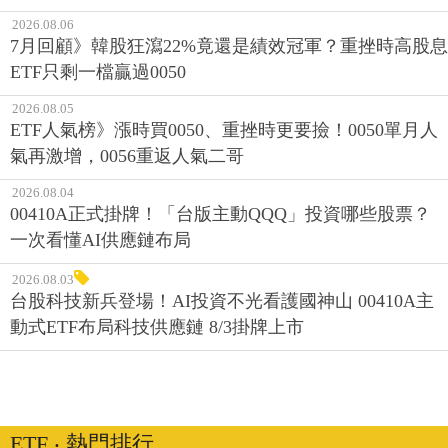
2026.08.06
7月回顧》韓股狂瀉22%竟還是績效冠軍？重挫時高股息
ETF只剩一檔贏過0050
2026.08.05
ETF人氣榜》漲時買0050、重挫時更要撿！0050單月人
氣再激增，0056重返人氣二哥
2026.08.04
00410A正式掛牌！「台版主動QQQ」投資哪些股票？
一次看懂AI供應鏈布局
2026.08.03
台股科技新兵登場！AI投資不光看護國神山 00410A主
動式ETF布局科技供應鏈 8/3掛牌上市
ETF ‧ 熱門排行