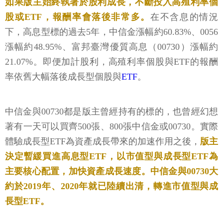
如果版主始終執著於股利成長，不斷投入高殖利率個
股或ETF，報酬率會落後非常多。
在不含息的情況
下，高息型標的過去5年，中信金漲幅約60.83%、0056
漲幅約48.95%、富邦臺灣優質高息（00730）漲幅約
21.07%。即便加計股利，高殖利率個股與ETF的報酬
率依舊大幅落後成長型個股與
ETF
。
中信金與00730都是版主曾經持有的標的，也曾經幻想
著有一天可以買齊500張、800張中信金或00730。實際
體驗成長型ETF為資產成長帶來的加速作用之後，
版主
決定暫緩買進高息型ETF，以市值型與成長型ETF為
主要核心配置，加快資產成長速度。中信金與00730大
約於2019年、2020年就已陸續出清，轉進市值型與成
長型ETF。