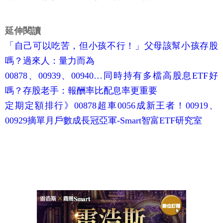
延伸閱讀
「自己可以吃苦，但小孩不行！」父母該幫小孩存股
嗎？過來人：量力而為
00878、00939、00940…同時持有多檔高股息ETF好
嗎？存股老手：報酬率比配息率更重要
定期定額排行》00878超車0056成新王者！00919、
00929摘單月戶數成長冠亞軍-Smart智富ETF研究室