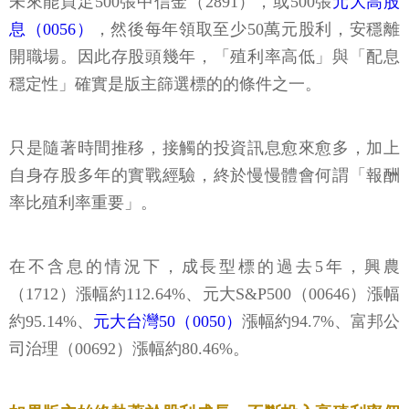
未來能買足500張中信金（2891），或500張
元大高股
息（0056）
，然後每年領取至少50萬元股利，安穩離
開職場。因此存股頭幾年，「殖利率高低」與「配息
穩定性」確實是版主篩選標的的條件之一。
只是隨著時間推移，接觸的投資訊息愈來愈多，加上
自身存股多年的實戰經驗，終於慢慢體會何謂「報酬
率比殖利率重要」。
在不含息的情況下，成長型標的過去5年，興農
（1712）漲幅約112.64%、元大S&P500（00646）漲幅
約95.14%、
元大台灣50（0050）
漲幅約94.7%、富邦公
司治理（00692）漲幅約80.46%。