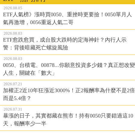
2026.08.05
ETF人氣榜》漲時買0050、重挫時更要撿！0050單月人
氣再激增，0056重返人氣二哥
2026.08.03
ETF愈跌愈買，成台股大跌時的定海神針？內行人示
警：背後暗藏死亡螺旋風險
2026.08.03
0050、台積電、00878...你願意投資多少錢？真正想改變
人生，關鍵在「數大」
2026.07.21
加權正2近10年狂漲近3000%！正2報酬率為什麼不是2倍
而是5.4倍？
2026.07.31
暴漲的日子，其實都藏在熊市！持有0050只要錯過這10
天，報酬率少一半