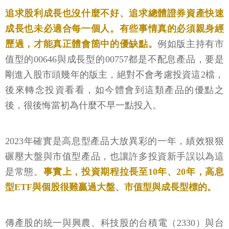
追求股利成長也沒什麼不好、追求總體證券資產快速
成長也未必適合每一個人。有些事情真的必須親身經
歷過，才能真正體會箇中的優缺點。
例如版主持有市
值型的00646與成長型的00757都是不配息產品，要是
剛進入股市頭幾年的版主，絕對不會考慮投資這2檔，
後來轉念投資看看，如今體會到這類產品的優點之
後，很後悔當初為什麼不早一點投入。
2023年確實是高息型產品大放異彩的一年，績效狠狠
碾壓大盤與市值型產品，也讓許多投資新手誤以為這
是常態。
事實上，投資期程拉長至10年、20年，高息
型ETF與個股很難贏過大盤、市值型與成長型標的。
傳產股的統一與興農、科技股的台積電（2330）與台