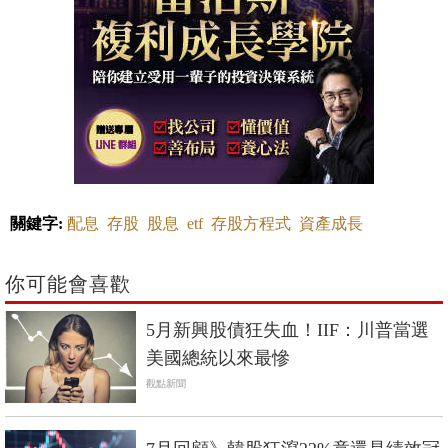
關鍵字:
配息
存股
股息
etf
存股方程式
資產成長
你可能會喜歡
5月新興股債狂失血！IIF：川普當選
美國總統以來最慘
觀點新聞