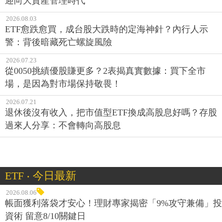
迎向大資產管理時代
2026.08.03
ETF愈跌愈買，成台股大跌時的定海神針？內行人示
警：背後暗藏死亡螺旋風險
2026.07.23
從0050挑績優股賺更多？2表揭真實數據：買下全市
場，是因為對市場保持敬畏！
2026.07.21
退休後沒有收入，把市值型ETF換成高股息好嗎？存股
過來人分享：不會轉向高股息
ETF ‧ 今日最新
2026.08.06
帳面獲利落袋才安心！理財專家揭密「9%攻守兼備」投
資術 留意8/10關鍵日