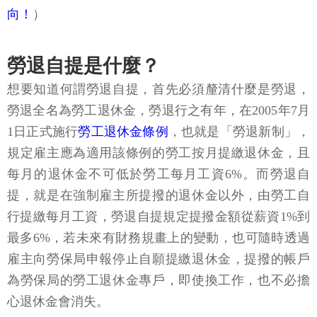
向！
）
勞退自提是什麼？
想要知道何謂勞退自提，首先必須釐清什麼是勞退，
勞退全名為勞工退休金，勞退行之有年，在2005年7月
1日正式施行
勞工退休金條例
，也就是「勞退新制」，
規定雇主應為適用該條例的勞工按月提繳退休金，且
每月的退休金不可低於勞工每月工資6%。而勞退自
提，就是在強制雇主所提撥的退休金以外，由勞工自
行提繳每月工資，勞退自提規定提撥金額從薪資1%到
最多6%，若未來有財務規畫上的變動，也可隨時透過
雇主向勞保局申報停止自願提繳退休金，提撥的帳戶
為勞保局的勞工退休金專戶，即使換工作，也不必擔
心退休金會消失。