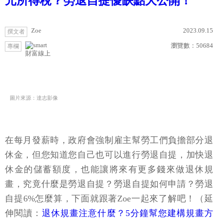
元所得稅？勞退自提優缺點大公開！
Zoe
2023.09.15
撰文者
瀏覽數：
50684
專欄
財富線上
圖片來源：達志影像
在每月發薪時，政府會強制雇主幫勞工們負擔部分退
休金，但您知道您自己也可以進行勞退自提，加快退
休金的儲蓄額度，也能讓將來有更多錢來做退休規
畫，究竟什麼是勞退自提？勞退自提如何申請？勞退
自提6%怎麼算，下面就跟著Zoe一起來了解吧！（延
伸閱讀：
退休規畫注意什麼？5分鐘幫您建構規畫方