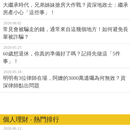
大繼承時代，兄弟姊妹搶房大作戰？資深地政士：繼承
房產小心「這些事」！
2026.06.02
常見會被騙走的錢，通常來自這幾個地方！如何避免長
輩被詐騙？
2026.05.25
60歲想退休，你真的準備好了嗎？記得先做這「5件
事」！
2026.05.18
明明有3位律師在場，阿嬤的3000萬遺囑為何無效？資
深律師點出問題
個人理財 ‧ 熱門排行
2026.06.12