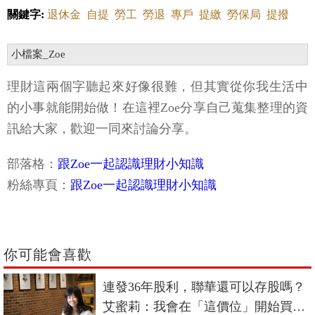
關鍵字:
退休金
自提
勞工
勞退
專戶
提繳
勞保局
提撥
小檔案_Zoe
理財這兩個字聽起來好像很難，但其實從你我生活中
的小事就能開始做！在這裡Zoe分享自己蒐集整理的資
訊給大家，歡迎一同來討論分享。
部落格：
跟Zoe一起認識理財小知識
粉絲專頁：
跟Zoe一起認識理財小知識
你可能會喜歡
連發36年股利，聯華還可以存股嗎？
艾蜜莉：我會在「這價位」開始買