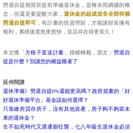
勞退自提相當於提前準備退休金，是種未雨綢繆的概
念，但還是要提醒大家，
退休金的組成並非全部仰賴
勞退自提即可
，有計畫的投資理財，才能讓財富擁有
複利，累積速度愈來愈快，並且存在得更長久！
本文獲
「
方格子直送計畫
」
授權轉載，原文：
勞退自
提是什麼？別讓您的權益睡著了
延伸閱讀
退休準備》勞退自提6%還能更高嗎？政府規畫的「好
好退休準備平台」基金該如何選擇？
只靠繳房貸存房子，沒有其他資產，房子夠不夠當未
來的退休金？
生不如死時代又遇通膨狂襲，七八年級生退休金必須