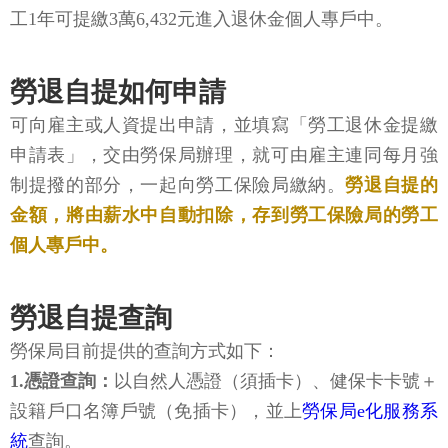
工1年可提繳3萬6,432元進入退休金個人專戶中。
勞退自提如何申請
可向雇主或人資提出申請，並填寫「勞工退休金提繳
申請表」，交由勞保局辦理，就可由雇主連同每月強
制提撥的部分，一起向勞工保險局繳納。
勞退自提的
金額，將由薪水中自動扣除，存到勞工保險局的勞工
個人專戶中。
勞退自提查詢
勞保局目前提供的查詢方式如下：
1.憑證查詢：
以自然人憑證（須插卡）、健保卡卡號＋
設籍戶口名簿戶號（免插卡），並上
勞保局e化服務系
統
查詢。