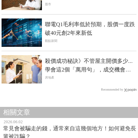
進...
股市
聯電Q1毛利率低於預期，股價一度跌
破40元創2年來新低
觀點新聞
殺價成功秘訣》不管屋主開價多少...
學會這2個「萬用句」，成交機會大
增！
房地產
Recommended by
相關文章
2026.06.02
常見會被騙走的錢，通常來自這幾個地方！如何避免長
輩被詐騙？