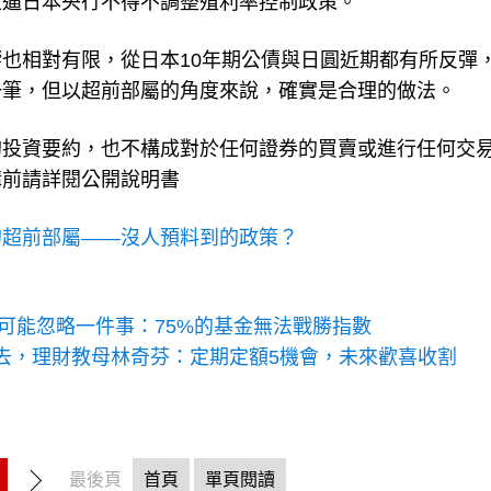
至逼日本央行不得不調整殖利率控制政策。
也相對有限，從日本10年期公債與日圓近期都有所反彈
一筆，但以超前部屬的角度來說，確實是合理的做法。
的投資要約，也不構成對於任何證券的買賣或進行任何交
購前請詳閱公開說明書
的超前部屬——沒人預料到的政策？
你可能忽略一件事：75%的基金無法戰勝指數
不去，理財教母林奇芬：定期定額5機會，未來歡喜收割
最後頁
首頁
單頁閱讀