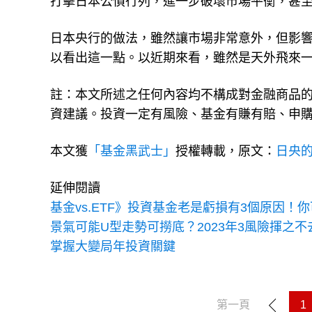
打擊日本公債行列，進一步破壞市場平衡，甚
日本央行的做法，雖然讓市場非常意外，但影響
以看出這一點。以近期來看，雖然是天外飛來
註：本文所述之任何內容均不構成對金融商品
資建議。投資一定有風險、基金有賺有賠、申
本文獲
「基金黑武士」
授權轉載，原文：
日央
延伸閱讀
基金vs.ETF》投資基金老是虧損有3個原因！
景氣可能U型走勢可撈底？2023年3風險揮之
掌握大變局年投資關鍵
第一頁
1