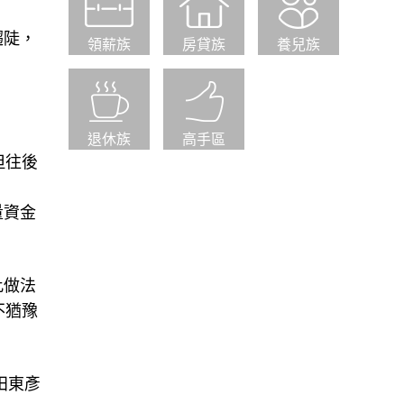
趨陡，
領薪族
房貸族
養兒族
退休族
高手區
但往後
量資金
此做法
不猶豫
田東彥