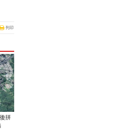
列印
後拼
峰