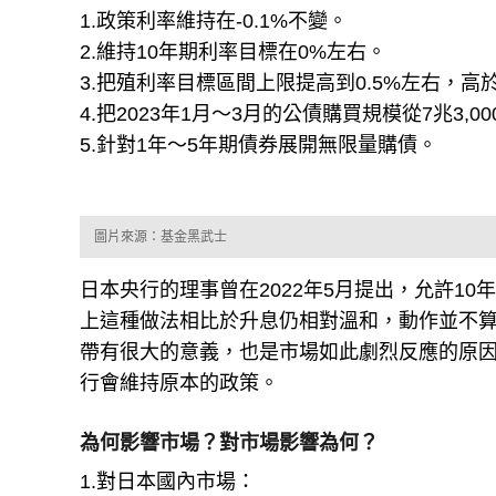
1.政策利率維持在-0.1%不變。
2.維持10年期利率目標在0%左右。
3.把殖利率目標區間上限提高到0.5%左右，高於
4.把2023年1月～3月的公債購買規模從7兆3,
5.針對1年～5年期債券展開無限量購債。
圖片來源：基金黑武士
日本央行的理事曾在2022年5月提出，允許1
上這種做法相比於升息仍相對溫和，動作並不
帶有很大的意義，也是市場如此劇烈反應的原
行會維持原本的政策。
為何影響市場？對市場影響為何？
1.對日本國內市場：