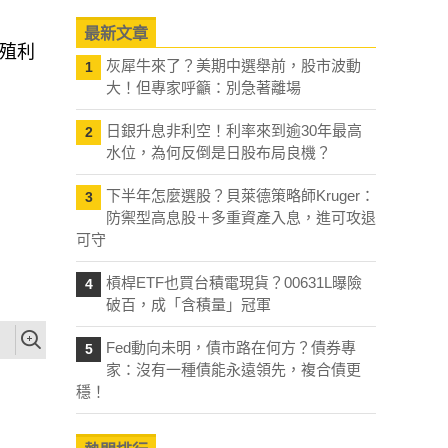
最新文章
債殖利
灰犀牛來了？美期中選舉前，股市波動
1
大！但專家呼籲：別急著離場
日銀升息非利空！利率來到逾30年最高
2
水位，為何反倒是日股布局良機？
下半年怎麼選股？貝萊德策略師Kruger：
3
防禦型高息股＋多重資產入息，進可攻退
可守
槓桿ETF也買台積電現貨？00631L曝險
4
破百，成「含積量」冠軍
Fed動向未明，債市路在何方？債券專
5
家：沒有一種債能永遠領先，複合債更
穩！