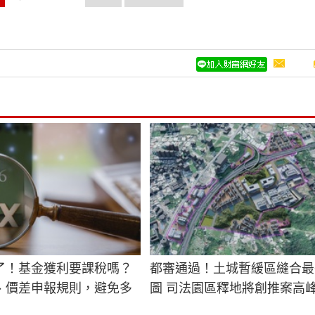
了！基金獲利要課稅嗎？
都審通過！土城暫緩區縫合最
、價差申報規則，避免多
圖 司法園區釋地將創推案高