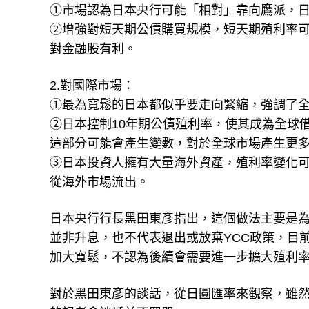
①市場認為日本央行可能「相對」靠向鷹派，
②增強對短天期公債購買規模，短天期殖利率
對金融股有利。
2.對國際市場：
①最為寬鬆的日本都似乎要走向緊縮，強調了
②日本控制10年期公債殖利率，使其成為全球
這部分可能會產生變數，對於全球市場產生更
③日本投資人擁有大量海外資產，殖利率變化
從海外市場流出。
日本央行行長黑田東彥指出，這個做法主要是
並非升息，也不代表退出或放棄YCC政策，目
加大寬鬆，不認為後續會需要進一步擴大殖利
對於黑田東彥的談話，從日圓匯率來觀察，雖然