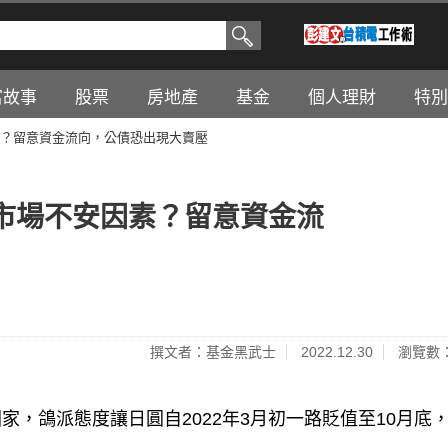
富故事
股票
房地產
基金
個人理財
特別
？留意資金流向，公債恐出現大賣壓
市場不安因素？留意資金流
撰文者：基金黑武士
2022.12.30
瀏覽數：
，鴿派態度讓日圓自2022年3月初一路貶值至10月底