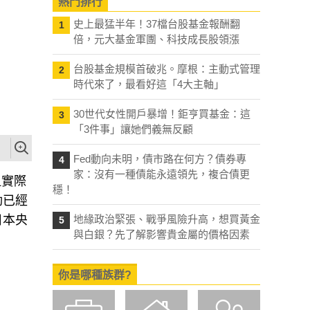
熱門排行
史上最猛半年！37檔台股基金報酬翻
1
倍，元大基金軍團、科技成長股領漲
台股基金規模首破兆。摩根：主動式管理
2
時代來了，最看好這「4大主軸」
30世代女性開戶暴增！鉅亨買基金：這
3
「3件事」讓她們義無反顧
Fed動向未明，債市路在何方？債券專
4
家：沒有一種債能永遠領先，複合債更
但實際
穩！
動已經
日本央
地緣政治緊張、戰爭風險升高，想買黃金
5
與白銀？先了解影響貴金屬的價格因素
你是哪種族群?