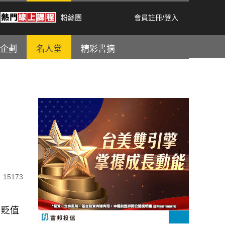
粉絲團
會員註冊
/
登入
企劃
名人堂
精彩書摘
15173
，貶值