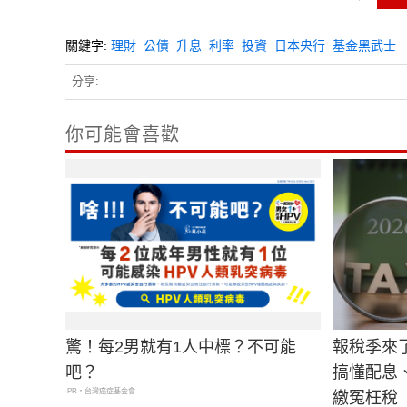
關鍵字:
理財
公債
升息
利率
投資
日本央行
基金黑武士
分享:
你可能會喜歡
驚！每2男就有1人中標？不可能
報稅季來
吧？
搞懂配息
PR・台灣癌症基金會
繳冤枉稅