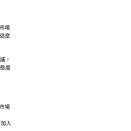
熟市場
這麼
協議，
行態度
債市場
會加入