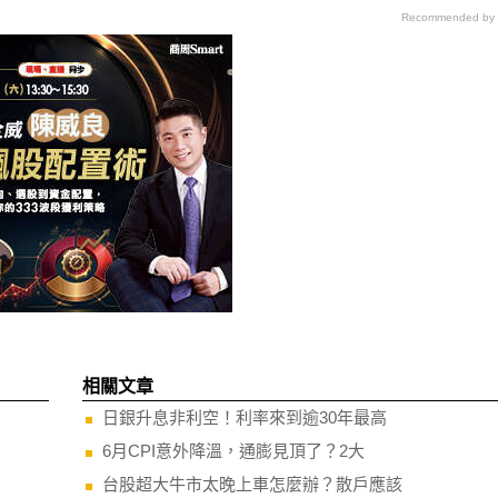
Recommended by
相關文章
日銀升息非利空！利率來到逾30年最高
6月CPI意外降溫，通膨見頂了？2大
台股超大牛市太晚上車怎麼辦？散戶應該