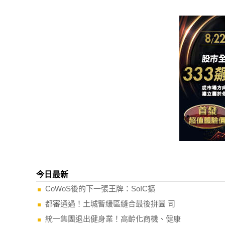
今日最新
CoWoS後的下一張王牌：SoIC擴
都審通過！土城暫緩區縫合最後拼圖 司
統一集團退出健身業！高齡化商機、健康