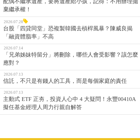
配偶不繼承遺產，要將遺產給小孩，記得：不用辦理拋
棄繼承權！
2026.07.28
台股「四貸同堂」恐複製韓國去槓桿風暴？陳威良揭
「融資體脂率」不高
2026.07.14
「兄弟姊妹特留分」將刪除，哪些人會受影響？該怎麼
應對？
2026.07.13
信託，不只是有錢人的工具，而是每個家庭的責任
2026.07.13
主動式 ETF 正夯，投資人心中 4 大疑問！永豐00410A
擬任基金經理人周力行親自解答