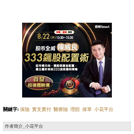
關鍵字:
保險
實支實付
醫療險
理賠
保單
小花平台
作者簡介_小花平台