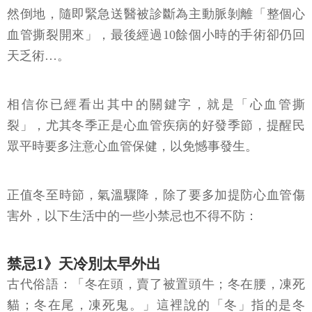
然倒地，隨即緊急送醫被診斷為主動脈剝離「整個心
血管撕裂開來」，最後經過10餘個小時的手術卻仍回
天乏術…。
相信你已經看出其中的關鍵字，就是「心血管撕
裂」，尤其冬季正是心血管疾病的好發季節，提醒民
眾平時要多注意心血管保健，以免憾事發生。
正值冬至時節，氣溫驟降，除了要多加提防心血管傷
害外，以下生活中的一些小禁忌也不得不防：
禁忌1》天冷別太早外出
古代俗語：「冬在頭，賣了被置頭牛；冬在腰，凍死
貓；冬在尾，凍死鬼。」這裡說的「冬」指的是冬