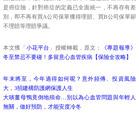
是癌症險，針對癌症的定義已全面統一，不再存有差
別，即不再有買A公司保單獲得理賠、買B公司保單卻
不理賠等理賠爭議。
本文獲「
小花平台
」授權轉載，原文：
《專題報導》
冬至禁忌不要碰！多留意心血管疾病【保險全攻略】
年末將至，今年過得如何呢？意外頻傳、投資風險
大，3招建構防護網保護人生
大啖薑母鴨竟倒地殞命…別以為心血管問題與年輕人
無關，做好預防，才能安度冷冬