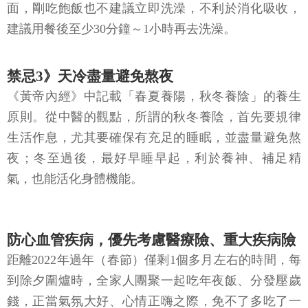
面，剛吃飽飯也不建議立即洗澡，不利於消化吸收，
建議用餐後至少30分鐘～1小時再去洗澡。
禁忌3》天冷盡量避免熬夜
《黃帝內經》中記載「春夏養陽，秋冬養陰」的養生
原則。從中醫的觀點，所謂的秋冬養陰，首先要規律
生活作息，尤其要確保有充足的睡眠，並盡量避免熬
夜；冬至過後，最好早睡早起，利於養神、補足精
氣，也能活化身體機能。
防心血管疾病，優先考慮醫療險、重大疾病險
距離2022年過年（春節）僅剩1個多月左右的時間，每
到除夕圍爐時，全家人團聚一起吃年夜飯、分發壓歲
錢，正當氣氛大好、心情正嗨之際，免不了多吃了一