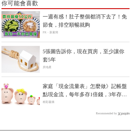
你可能會喜歡
PR
一週有感！肚子整個都消下去了！免
節食，排空順暢就夠
PR・新素簡
5張圖告訴你，現在買房，至少讓你
套5年
房地產
家庭「現金流量表」怎麼做》記帳盤
點現金流，每年多存1倍錢，3年存下
150萬
精彩書摘
Recommended by