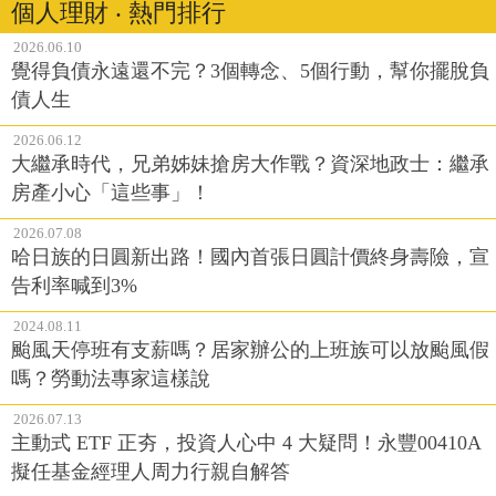
個人理財 ‧ 熱門排行
2026.06.10
覺得負債永遠還不完？3個轉念、5個行動，幫你擺脫負
債人生
2026.06.12
大繼承時代，兄弟姊妹搶房大作戰？資深地政士：繼承
房產小心「這些事」！
2026.07.08
哈日族的日圓新出路！國內首張日圓計價終身壽險，宣
告利率喊到3%
2024.08.11
颱風天停班有支薪嗎？居家辦公的上班族可以放颱風假
嗎？勞動法專家這樣說
2026.07.13
主動式 ETF 正夯，投資人心中 4 大疑問！永豐00410A
擬任基金經理人周力行親自解答