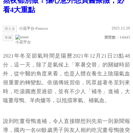
熬夜都別做！擔心意外想買醫療險，必
看4大重點
2021.12.20
小花平台-Frances
撰文者
瀏覽數：
14443
專欄
小花平台
2021年冬至節氣時間是陽曆2021年12月21日23點48
分，這一天，除了是氣候上「寒暑交替」的關鍵時節
外，從中醫的角度來看，也是人體在養生上陰陽氣血
很重要的轉變點。依循傳統習俗，民眾趁著冬至到來
時，吃湯圓應景過節，並有不少人「補冬」進補，大
嗑薑母鴨、羊肉爐等，以抵擋寒氣、補氣血。
說到吃薑母鴨進補，令人直接聯想到先前一則新聞報
導，國內一名60餘歲男子與友人相約吃完薑母鴨後突