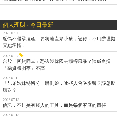
個人理財 ‧ 今日最新
2026.07.30
配偶不繼承遺產，要將遺產給小孩，記得：不用辦理拋
棄繼承權！
2026.07.28
台股「四貸同堂」恐複製韓國去槓桿風暴？陳威良揭
「融資體脂率」不高
2026.07.14
「兄弟姊妹特留分」將刪除，哪些人會受影響？該怎麼
應對？
2026.07.13
信託，不只是有錢人的工具，而是每個家庭的責任
2026.07.13