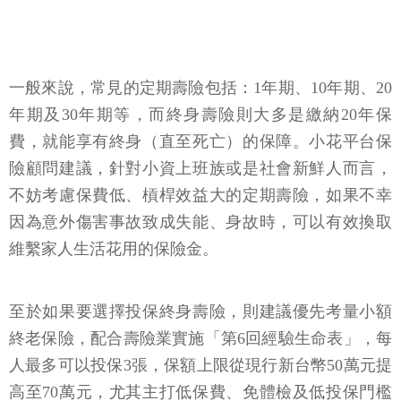
一般來說，常見的定期壽險包括：1年期、10年期、20
年期及30年期等，而終身壽險則大多是繳納20年保
費，就能享有終身（直至死亡）的保障。小花平台保
險顧問建議，針對小資上班族或是社會新鮮人而言，
不妨考慮保費低、槓桿效益大的定期壽險，如果不幸
因為意外傷害事故致成失能、身故時，可以有效換取
維繫家人生活花用的保險金。
至於如果要選擇投保終身壽險，則建議優先考量小額
終老保險，配合壽險業實施「第6回經驗生命表」，每
人最多可以投保3張，保額上限從現行新台幣50萬元提
高至70萬元，尤其主打低保費、免體檢及低投保門檻