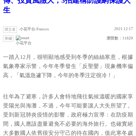
傳、投資風險大，3招建構防護網保護人
生
2021.12.17
小花平台-Frances
撰文者
瀏覽數：
11829
專欄
小花平台
一踏入12月，很明顯地感受到冬季的絲絲寒意，根據
氣象專家示警，今年冬季發生「反聖嬰」現象機率偏
高，「氣溫急遽下降，今年的冬季注定很冷！」
往年為了避寒，許多人會特地飛往氣候溫暖的國家享
受陽光與海灘，不過，今年可能要讓人大失所望了。
受到新冠肺炎疫情的影響，政府極力宣導：在防疫期
間，國人應該盡量避免不必要的海外旅行。也確實絕
大多數國人依舊很安分守己的待在國內，值此寒冬歲