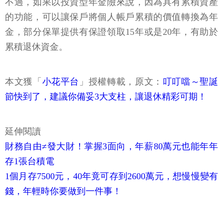
不過，如果以投資型年金險來說，因為具有累積資產
的功能，可以讓保戶將個人帳戶累積的價值轉換為年
金，部分保單提供有保證領取15年或是20年，有助於
累積退休資金。
本文獲「
小花平台
」授權轉載，原文：
叮叮噹～聖誕
節快到了，建議你備妥3大支柱，讓退休精彩可期！
延伸閱讀
財務自由≠發大財！掌握3面向，年薪80萬元也能年年
存1張台積電
1個月存7500元，40年竟可存到2600萬元，想慢慢變有
錢，年輕時你要做到一件事！