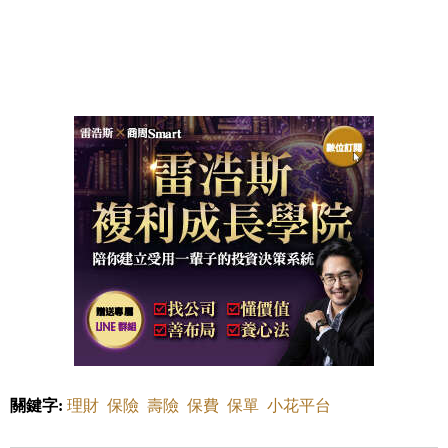
關鍵字:
理財
保險
壽險
保費
保單
小花平台