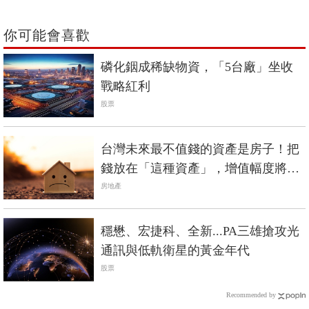
你可能會喜歡
磷化銦成稀缺物資，「5台廠」坐收
戰略紅利
股票
台灣未來最不值錢的資產是房子！把
錢放在「這種資產」，增值幅度將是
房子的1.5倍
房地產
穩懋、宏捷科、全新...PA三雄搶攻光
通訊與低軌衛星的黃金年代
股票
Recommended by