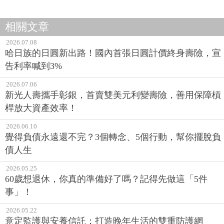
相關文章
2026.07.08
哈日族的日圓新出路！國內首張日圓計價終身壽險，宣
告利率喊到3%
2026.07.06
新光人壽攜手彰銀，首賣雙美元利變壽險，善用保障槓
桿放大資產效率！
2026.06.10
覺得負債永遠還不完？3個轉念、5個行動，幫你擺脫負
債人生
2026.05.25
60歲想退休，你真的準備好了嗎？記得先做這「5件
事」！
2026.05.22
意定監護與安養信託：打造晚年生活的雙重防護網