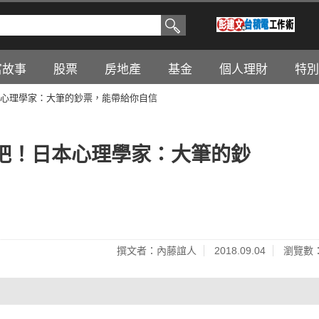
富故事
股票
房地產
基金
個人理財
特別
心理學家：大筆的鈔票，能帶給你自信
吧！日本心理學家：大筆的鈔
撰文者：內藤誼人
2018.09.04
瀏覽數：