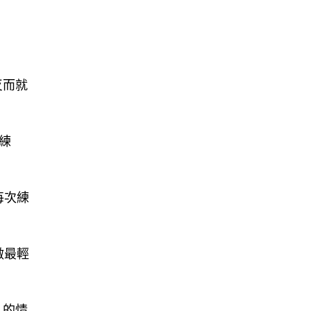
反而就
練
每次練
做最輕
」的情