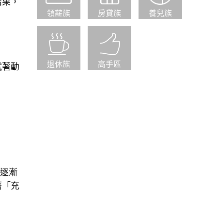
結果，
領薪族
房貸族
養兒族
退休族
高手區
試著動
會逐漸
著「充