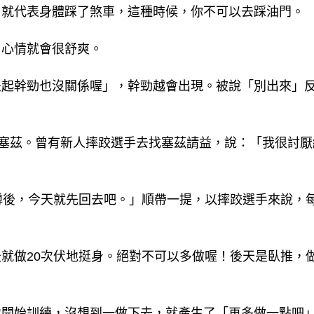
，就代表身體踩了煞車，這種時候，你不可以去踩油門。
，心情就會很舒爽。
提起幹勁也沒關係喔」，幹勁越會出現。被說「別出來」
．塞茲。曾有新人摔跤選手去找塞茲請益，說：「我很討厭
蹲後，今天就先回去吧。」順帶一提，以摔跤選手來說，
就做20次伏地挺身。絕對不可以多做喔！後天是臥推，
地開始訓練，沒想到一做下去，就產生了「再多做一點吧