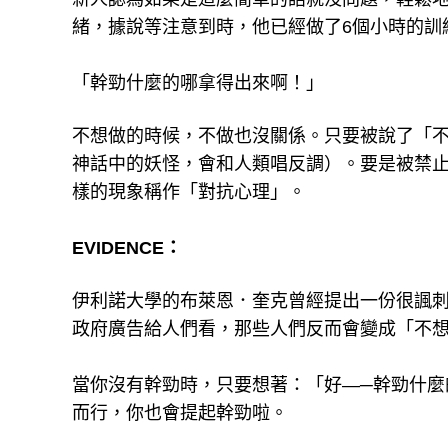
緒，據說等注意到時，他已經做了6個小時的訓
「幹勁什麼的哪拿得出來啊！」
不想做的時候，不做也沒關係。只要被說了「
神話中的妖怪，會和人類唱反調）。要是被禁
樣的現象稱作「對抗心理」。
EVIDENCE：
伊利諾大學的布萊恩．奎克曾經提出一份很諷
政府廣告給人們看，那些人們反而會變成「不
當你沒有幹勁時，只要想著：「好—─幹勁什麼
而行，你也會提起幹勁啦。