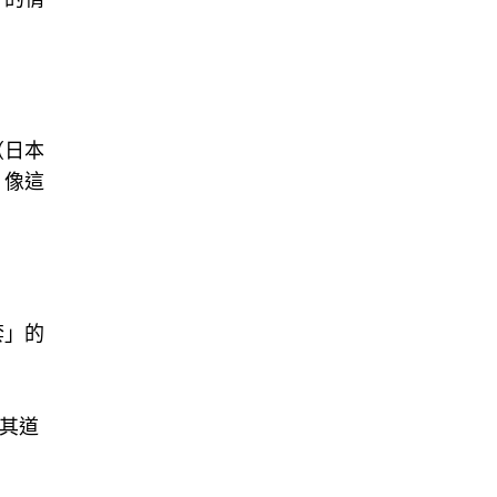
（日本
。像這
套」的
其道