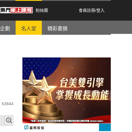
粉絲團
會員註冊
/
登入
企劃
名人堂
精彩書摘
63844