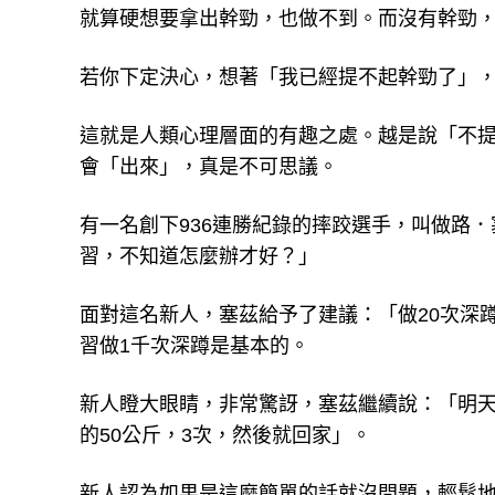
就算硬想要拿出幹勁，也做不到。而沒有幹勁
若你下定決心，想著「我已經提不起幹勁了」
這就是人類心理層面的有趣之處。越是說「不
會「出來」，真是不可思議。
有一名創下936連勝紀錄的摔跤選手，叫做路
習，不知道怎麼辦才好？」
面對這名新人，塞茲給予了建議：「做20次深
習做1千次深蹲是基本的。
新人瞪大眼睛，非常驚訝，塞茲繼續說：「明天
的50公斤，3次，然後就回家」。
新人認為如果是這麼簡單的話就沒問題，輕鬆