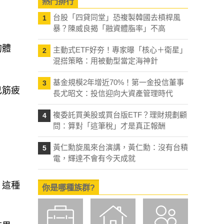
熱門排行
台股「四貸同堂」恐複製韓國去槓桿風
1
暴？陳威良揭「融資體脂率」不高
的體
主動式ETF好夯！專家曝「核心＋衛星」
2
混搭策略：用被動型當定海神針
基金規模2年增近70%！第一金投信董事
3
己筋疲
長尤昭文：投信迎向大資產管理時代
複委託買美股或買台版ETF？理財規劃顧
4
問：算對「這筆稅」才是真正報酬
黃仁勳旋風來台演講，黃仁勳：沒有台積
5
電，輝達不會有今天成就
。這種
你是哪種族群?