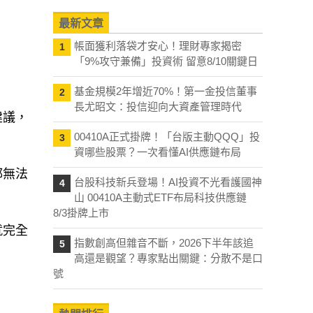
最新文章
帳面獲利落袋才安心！理財專家揭密
1
「9%攻守兼備」投資術 留意8/10關鍵日
基金規模2年增近70%！第一金投信董事
2
長尤昭文：投信迎向大資產管理時代
建議，
00410A正式掛牌！「台版主動QQQ」投
3
資哪些股票？一次看懂AI供應鏈布局
都無法
台股科技新兵登場！AI投資不光看護國神
4
山 00410A主動式ETF布局科技供應鏈
8/3掛牌上市
就完全
指數創高但雜音不斷，2026下半年該追
5
高還是觀望？專家點出關鍵：分散不是口
號