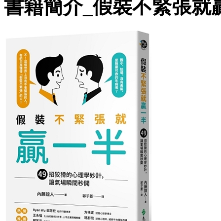
書籍簡介_假裝不緊張就