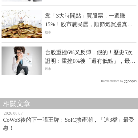
靠「3大時間點」買股票，一週賺
15%！股市農民曆，順節氣買股真的
有利可圖
股市
台股重挫6%又反彈，假的！歷史5次
證明：重挫6%後「還有低點」，最低
曾到3千點！
股市
Recommended by
相關文章
2026.08.07
CoWoS後的下一張王牌：SoIC擴產潮，「這3檔」最受
惠！