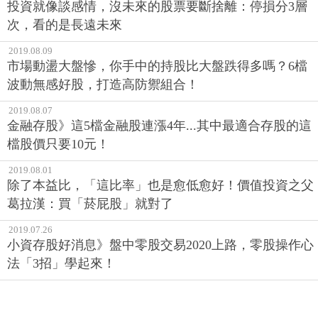
投資就像談感情，沒未來的股票要斷捨離：停損分3層
次，看的是長遠未來
2019.08.09
市場動盪大盤慘，你手中的持股比大盤跌得多嗎？6檔
波動無感好股，打造高防禦組合！
2019.08.07
金融存股》這5檔金融股連漲4年...其中最適合存股的這
檔股價只要10元！
2019.08.01
除了本益比，「這比率」也是愈低愈好！價值投資之父
葛拉漢：買「菸屁股」就對了
2019.07.26
小資存股好消息》盤中零股交易2020上路，零股操作心
法「3招」學起來！