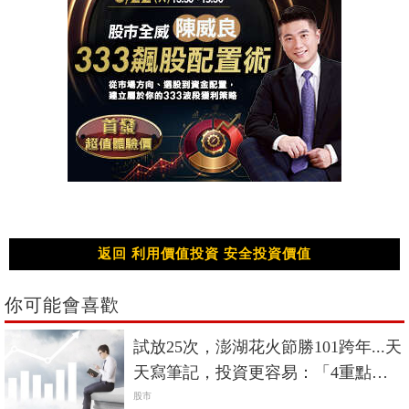
返回 利用價值投資 安全投資價值
你可能會喜歡
試放25次，澎湖花火節勝101跨年...天
天寫筆記，投資更容易：「4重點」
要把握
股市