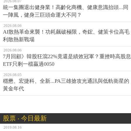
2026.08.07
統一集團退出健身業！高齡化商機、健康意識抬頭...同
一陣風，健身三巨頭命運大不同？
2026.08.06
AI散熱革命來襲！功耗飆破極限，奇鋐、健策卡位高毛
利散熱新戰場
2026.08.06
7月回顧》韓股狂瀉22%竟還是績效冠軍？重挫時高股息
ETF只剩一檔贏過0050
2026.08.05
穩懋、宏捷科、全新...PA三雄搶攻光通訊與低軌衛星的
黃金年代
股票 ‧ 今日最新
2019.08.16