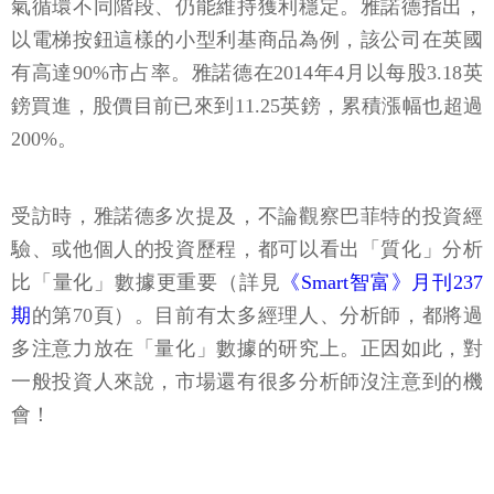
氣循環不同階段、仍能維持獲利穩定。雅諾德指出，
以電梯按鈕這樣的小型利基商品為例，該公司在英國
有高達90%市占率。雅諾德在2014年4月以每股3.18英
鎊買進，股價目前已來到11.25英鎊，累積漲幅也超過
200%。
受訪時，雅諾德多次提及，不論觀察巴菲特的投資經
驗、或他個人的投資歷程，都可以看出「質化」分析
比「量化」數據更重要（詳見
《Smart智富》月刊237
期
的第70頁）。目前有太多經理人、分析師，都將過
多注意力放在「量化」數據的研究上。正因如此，對
一般投資人來說，市場還有很多分析師沒注意到的機
會！