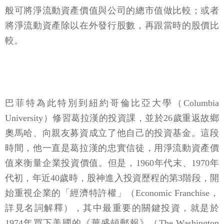
般可將淨流動資產價值與公司的總市值做比較；或者
將淨流動資產除以在外發行股數，再跟當時的股價比
較。
巴菲特為此特別到紐約哥倫比亞大學（Columbia
University）修習葛拉漢的投資課，並於26歲重返故鄉
奧馬哈、向親友募資成立了他自己的投資基金。這段
時間，他一直是葛拉漢的忠實信徒，用淨流動資產價
值來衡量企業投資價值。但是，1960年代末、1970年
代初，年近40歲時，股神進入投資歷程的第3階段，開
始重視企業的「經濟特許權」（Economic Franchise，
詳見名詞解釋），其中最重要的關鍵投資，就是於
1974年買下美國的《華盛頓郵報》（The Washington