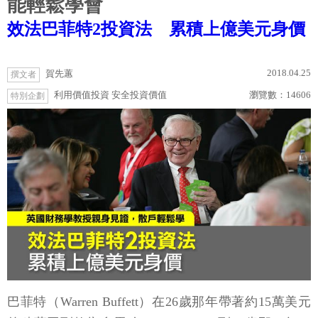
能輕鬆學會
效法巴菲特2投資法 累積上億美元身價
2018.04.25
賀先蕙
撰文者
利用價值投資 安全投資價值
瀏覽數：
14606
特別企劃
巴菲特（Warren Buffett）在26歲那年帶著約15萬美元