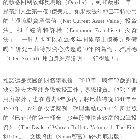
的積蓄回到故鄉奧馬哈（Omaha），到48歲那一年，
累積到人生第一個1億美元。如果效法年輕巴菲特使用
的「淨流動資產價值（Net Current Asset Value）投資
法」和「經濟特許權（Economic Franchise）投資
法」，一般人也可以在20多年間累積上億美元身價
嗎？研究巴菲特投資心法超過10年的葛倫．雅諾德
（Glen Arnold）用自身經歷證明：「行得通！」
雅諾德是英國的財務學教授，2013年，時年52歲的他
決定辭去大學終身職教授工作，專職投資。他除了運
用所學外，也在過去4年多內，將巴菲特從1941年至
1978年、37年的投資案例，整理集結成2017年所出版
的《巴菲特的第一桶金：少年股神快速致富的22筆投
資》（The Deals of Warren Buffett: Volume 1, The First
$100m。中文版將由《Smart智富》於5月底出版）。