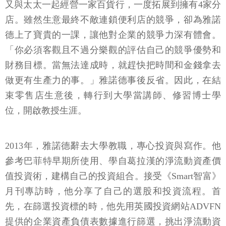
又與太太一起經營一家百貨行，一度拓展到擁有4家分
店。雖然生意最終不敵連鎖便利店的競爭，卻為雅諾
德上了寶貴的一課，讓他對企業的競爭力深有體會。
「你必須客觀且不過分樂觀的評估自己的競爭優勢和
財務目標。當無法達成時，就趕快把時間和金錢拿去
做更有生產力的事。」雅諾德事後反省。因此，在結
束零售店生意後，轉行到大學當講師、修習博士學
位，開啟教授生涯。
2013年，雅諾德辭去大學教職，專心投資與寫作。他
參考巴菲特早期所使用、學自葛拉漢的淨流動資產價
值投資術，建構自己的投資組合。接受《Smart智富》
月刊專訪時，他分享了自己的選股和投資流程。首
先，在篩選投資標的時，他先用英國投資網站ADVFN
提供的企業資產負債表數據進行篩選，挑出淨流動資