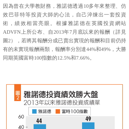
因為曾在大學教財務，雅諾德透過10多年來整理、仿
效巴菲特等投資大師的心法，自己淬煉出一套投資
術，績效相當亮眼。根據雅諾德在英國投資網站
ADVFN上所公布、自2013年7月底以來的報酬（詳見
圖2），若將其報酬分成已賣出實現的報酬和目前仍持
有的未實現報酬兩類，報酬率分別達44%和49%，大勝
同期英國富時100指數的12.5%和7.66%。