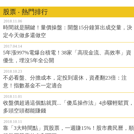
股票 ‧ 熱門排行
2018.11.06
時間就是關鍵！量價操盤：開盤15分鐘算出成交量，決
定今天做多還做空
2017.04.14
5年漲997%電爆台積電！38家「高現金流、高效率」資
優生，埋沒5年全公開
2018.10.23
不必看盤、分擔成本，定投到退休，資產翻23倍：注
意！指數基金不一定適合
2018.11.01
收盤價超過這個點就買...「傻瓜操作法」4步驟輕鬆買，
多頭空頭都能賺錢
2018.10.11
靠「3大時間點」買股票，一週賺15%！股市農民曆，順