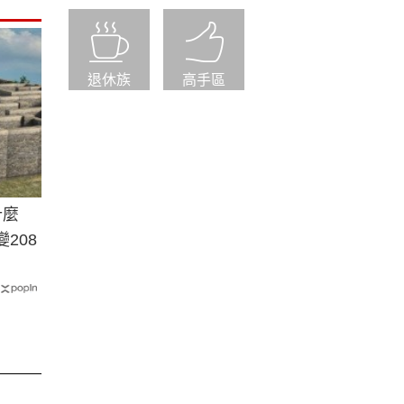
退休族
高手區
什麼
208