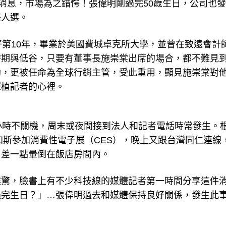
的消息，市場為之錯愕！張偉明剛過完50歲生日，公司也
任人選。
好第10年，畢業於美國費城卓克所大學，並曾在致遠會計
時期與低谷，只要有董事長施崇棠出席的場合，都不難見
助，更被任命為全球行銷主管，受此重用，顯見施崇棠對
深植記者的心裡。
小時不關機，周末或夜間接到法人和記者電話時常發生。
加斯參加消費性電子展（CES），晚上又跟台灣同仁連線
夕差一點暈倒在飯店房間內。
震驚，臉書上有不少科技線的媒體記者第一時間分享這件
過完生日？」…張偉明過去和媒體保持良好關係，發生此