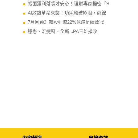
帳面獲利落袋才安心！理財專家揭密「9
AI散熱革命來襲！功耗飆破極限，奇鋐
7月回顧》韓股狂瀉22%竟還是績效冠
穩懋、宏捷科、全新...PA三雄搶攻