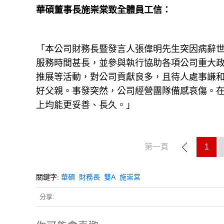
華碩董事長施崇棠致全體員工信：
「本公司財務長暨發言人張偉明先生突因病辭
服務時間甚長，並參與執行協助各項公司重大
推展等活動，對公司貢獻良多，且待人處事謙
好父親。事發突然，公司經營團隊備感哀傷。
上均能更妥善、長久。」
第一頁
1
關鍵字:
華碩
財務長
雙A
施崇棠
分享: