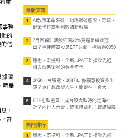
發布重
最新文章
AI散熱革命來襲！功耗飆破極限，奇鋐、
1
師事務
健策卡位高毛利散熱新戰場
到他的
7月回顧》韓股狂瀉22%竟還是績效冠
2
他的信
軍？重挫時高股息ETF只剩一檔贏過0050
穩懋、宏捷科、全新...PA三雄搶攻光通
3
訊與低軌衛星的黃金年代
根據蘋
0050、台積電、00878...你願意投資多少
4
，時差
錢？真正想改變人生，關鍵在「數大」
ETF愈跌愈買，成台股大跌時的定海神
5
針？內行人示警：背後暗藏死亡螺旋風險
消息，
事，許
熱門排行
穩懋、宏捷科、全新...PA三雄搶攻光通
1