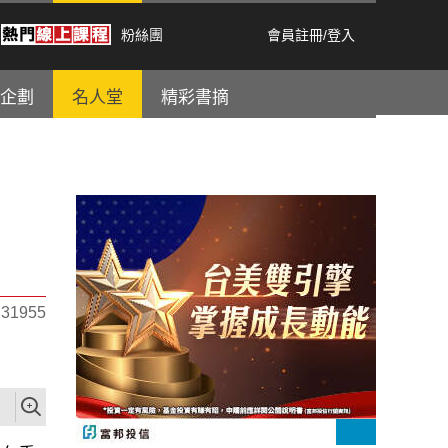
粉絲團
會員註冊
/
登入
企劃
名人堂
精彩書摘
1955