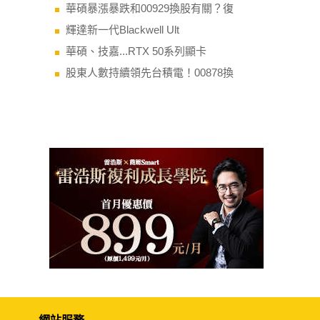
華碩暴漲暴跌和00929換股有關？復
輝達新一代Blackwell Ult
華碩、技嘉...RTX 50系列顯卡
股東人數持續領先台積電！00878換