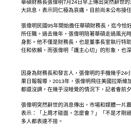
華碩財務長張偉明7月24日早上傳出突然辭世
大訊息，表示同仁極為哀痛，目前尚未公布接
張偉明民國95年開始擔任華碩財務長，迄今恰
所任職。過去幾年，張偉明陪著華碩走過風光
身影。他不僅是財務長，也是董事長室執行特
任和依賴，而張偉明「護主心切」的形象，也
因身為財務長和發言人，張偉明的手機幾乎24
果日報報導，2013年，張偉明飛往美國拉斯維
都還沒調，在幾乎沒睡覺的情況下，記者會前
張偉明突然辭世的消息傳出，市場和媒體一片
表示：「上周才碰面，怎麼會？」「不是才剛
多人都表達不捨。