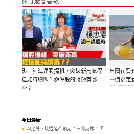
你可能會喜歡
影片》海運股揚帆，突破新高航程
出國花費
還能持續嗎？漲停股的特徵有哪
一價搞定
PR・Club Med Taiwan
些？
今日最新
AI之外，錢還能往哪擺？富蘭克林：「