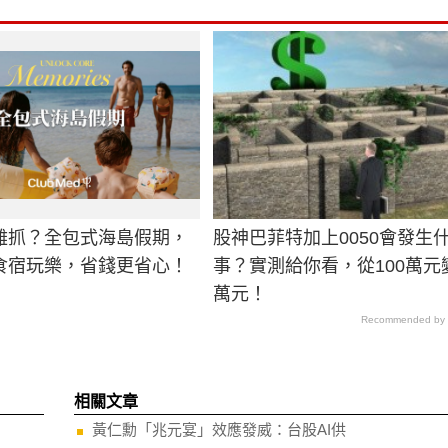
難抓？全包式海島假期，
股神巴菲特加上0050會發生
食宿玩樂，省錢更省心！
事？實測給你看，從100萬元變
萬元！
Recommended by
相關文章
黃仁勳「兆元宴」效應發威：台股AI供