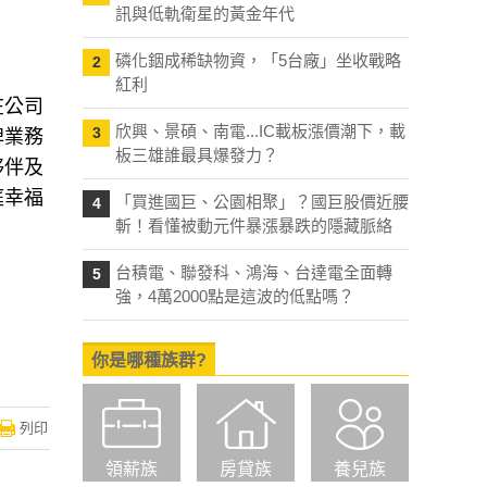
訊與低軌衛星的黃金年代
磷化銦成稀缺物資，「5台廠」坐收戰略
2
紅利
在公司
欣興、景碩、南電...IC載板漲價潮下，載
3
牌業務
板三雄誰最具爆發力？
夥伴及
庭幸福
「買進國巨、公園相聚」？國巨股價近腰
4
斬！看懂被動元件暴漲暴跌的隱藏脈絡
台積電、聯發科、鴻海、台達電全面轉
5
強，4萬2000點是這波的低點嗎？
你是哪種族群?
列印
領薪族
房貸族
養兒族