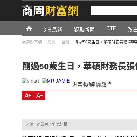
ETF
今日最新
觀點新聞
致
商周財富網
股票
台股
剛過50歲生日，華碩財務長張偉明
剛過50歲生日，華碩財務長
財富網編輯嚴選
來源：商業周刊/程思迪攝