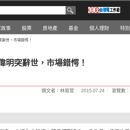
富故事
股票
房地產
基金
個人理財
特別
突辭世，市場錯愕！
張偉明突辭世，市場錯愕！
撰文者：林易萱
2015.07.24
瀏覽數：3