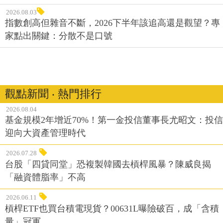
2026.08.03
指數創高但雜音不斷，2026下半年該追高還是觀望？專
家點出關鍵：分散不是口號
觀點新聞 ‧ 熱門排行
2026.08.04
基金規模2年增近70%！第一金投信董事長尤昭文：投信
迎向大資產管理時代
2026.07.28
台股「四貸同堂」恐複製韓國去槓桿風暴？陳威良揭
「融資體脂率」不高
2026.06.11
槓桿ETF也買台積電現貨？00631L曝險破百，成「含積
量」冠軍