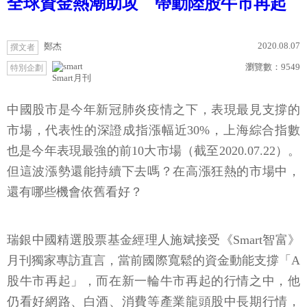
全球資金熱潮助攻 帶動陸股牛市再起
2020.08.07
鄭杰
撰文者
瀏覽數：
9549
特別企劃
Smart月刊
中國股市是今年新冠肺炎疫情之下，表現最見支撐的
市場，代表性的深證成指漲幅近30%，上海綜合指數
也是今年表現最強的前10大市場（截至2020.07.22）。
但這波漲勢還能持續下去嗎？在高漲狂熱的市場中，
還有哪些機會依舊看好？
瑞銀中國精選股票基金經理人施斌接受《Smart智富》
月刊獨家專訪直言，當前國際寬鬆的資金動能支撐「A
股牛市再起」，而在新一輪牛市再起的行情之中，他
仍看好網路、白酒、消費等產業龍頭股中長期行情，