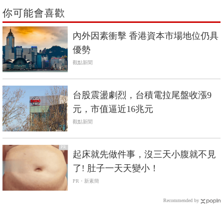
你可能會喜歡
內外因素衝擊 香港資本市場地位仍具
優勢
觀點新聞
台股震盪劇烈，台積電拉尾盤收漲9
元，市值逼近16兆元
觀點新聞
PR
起床就先做件事，沒三天小腹就不見
了! 肚子一天天變小！
PR・新素簡
Recommended by