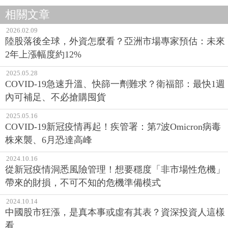
相關文章
2026.02.09
陸股落後全球，外資怎麼看？亞洲市場專家預估：未來
2年上漲幅度約12%
2025.05.28
COVID-19急速升溫、快篩一劑難求？衛福部：最快1週
內可補足、不必搶購囤貨
2025.05.16
COVID-19新冠疫情再起！疾管署：第7波Omicron病毒
株來襲、6月恐達高峰
2024.10.16
從新冠疫情洞悉風險管理！想要穩度「非市場性危機」
帶來的財損，不可不知的危機準備模式
2024.10.14
中國股市狂漲，是真本事或虛有其表？資深投資人這樣
看