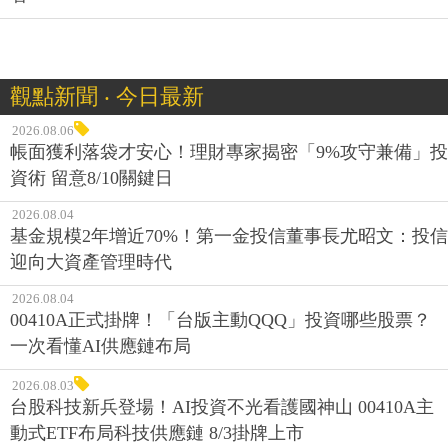
觀點新聞 ‧ 今日最新
2026.08.06
帳面獲利落袋才安心！理財專家揭密「9%攻守兼備」投
資術 留意8/10關鍵日
2026.08.04
基金規模2年增近70%！第一金投信董事長尤昭文：投信
迎向大資產管理時代
2026.08.04
00410A正式掛牌！「台版主動QQQ」投資哪些股票？
一次看懂AI供應鏈布局
2026.08.03
台股科技新兵登場！AI投資不光看護國神山 00410A主
動式ETF布局科技供應鏈 8/3掛牌上市