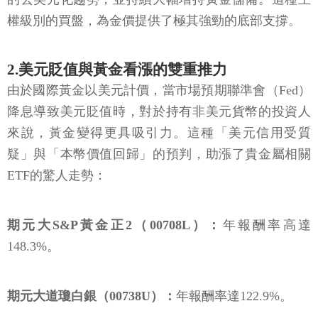
權級別的買盤，為金價提供了極其強勁的底部支撐。
2.美元貶值與黃金看漲的雙重推力
由於國際黃金以美元計價，當市場預期聯準會（Fed）
降息導致美元貶值時，對於持有非美元貨幣的投資人
來說，黃金變得更具吸引力。這種「美元信用受質
疑」與「本幣價值回歸」的預判，助漲了貴金屬相關
ETF的驚人走勢：
期元大S&P黃金正2（00708L）：
年報酬率高達
148.3%。
期元大道瓊白銀（00738U）：
年報酬率達122.9%。