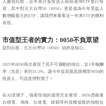
人慶祝狂歡，近年來許多投資人紛紛選擇ETF進行投
資，其中對元大台灣50（0050）更是成為今年受益人
數增幅最大的ETF，讓我們來看看近一年來ETF的獲利
表現。
市值型王者的實力：0050不負眾望
提到台股，元大台灣50（0050）始終是核心。
2025年0050再次展現了其不可撼動的地位，近1年報酬
率（含息）來到31.5%。讓今年從高股息跳槽至0050的
投資人，可說是押對寶了！
在AI浪潮下，強者恆強的道理完全展現，0050憑藉著
台積電、鴻海、台達電、緯穎等科技權值股的強勁拉