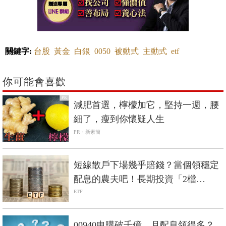
關鍵字:
台股
黃金
白銀
0050
被動式
主動式
etf
你可能會喜歡
PR
減肥首選，檸檬加它，堅持一週，腰
細了，瘦到你懷疑人生
PR・新素簡
短線散戶下場幾乎賠錢？當個領穩定
配息的農夫吧！長期投資「2檔
ETF」，賠錢機率小
ETF
00940申購破千億，月配息領得多？