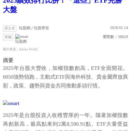
2025績效排行比拚！「這些」ETF完勝
大盤
2026.01.14
玩股網／玩股華安
撰文者
瀏覽數：
58829
專欄
玩股網
圖片來源：Adobe Firefly
摘要
2025年台股大豐收，加權指數創高，ETF全面開花。
0050強勢領跑，主動式ETF與海外科技、貴金屬齊放異
彩，政策、趨勢與資金共同推動多頭行情。
2025年是台股投資人收穫豐厚的一年。隨著加權指數
再創新高，最高點來到2萬8,590.91點。ETF大量受益