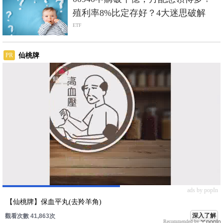
殖利率8%比定存好？4大迷思破解
ETF
仙桃牌
PR
ads by popIn
【仙桃牌】保血平丸(去羚羊角)
深入了解
觀看次數 41,863次
Recommended by