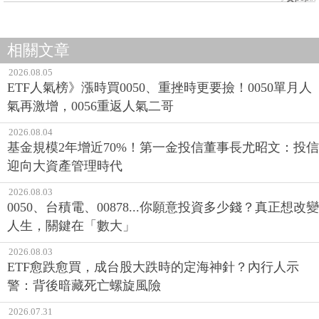
相關文章
2026.08.05
ETF人氣榜》漲時買0050、重挫時更要撿！0050單月人
氣再激增，0056重返人氣二哥
2026.08.04
基金規模2年增近70%！第一金投信董事長尤昭文：投信
迎向大資產管理時代
2026.08.03
0050、台積電、00878...你願意投資多少錢？真正想改變
人生，關鍵在「數大」
2026.08.03
ETF愈跌愈買，成台股大跌時的定海神針？內行人示
警：背後暗藏死亡螺旋風險
2026.07.31