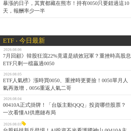
暴漲的日子，其實都藏在熊市！持有0050只要錯過這10
天，報酬率少一半
ETF ‧ 今日最新
2026.08.06
7月回顧》韓股狂瀉22%竟還是績效冠軍？重挫時高股息
ETF只剩一檔贏過0050
2026.08.05
ETF人氣榜》漲時買0050、重挫時更要撿！0050單月人
氣再激增，0056重返人氣二哥
2026.08.04
00410A正式掛牌！「台版主動QQQ」投資哪些股票？
一次看懂AI供應鏈布局
2026.08.03
台股科技新兵登場！AI投資不光看護國神山 00410A主