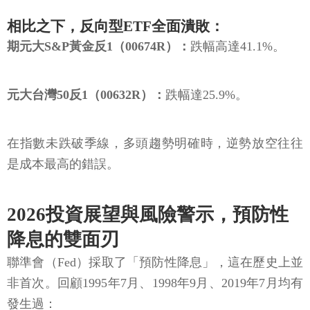
相比之下，反向型ETF全面潰敗：
期元大S&P黃金反1（00674R）：
跌幅高達41.1%。
元大台灣50反1（00632R）：
跌幅達25.9%。
在指數未跌破季線，多頭趨勢明確時，逆勢放空往往
是成本最高的錯誤。
2026投資展望與風險警示，預防性
降息的雙面刃
聯準會（Fed）採取了「預防性降息」，這在歷史上並
非首次。回顧1995年7月、1998年9月、2019年7月均有
發生過：