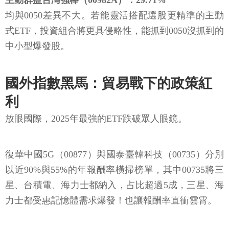
主動群益台灣強棒（00982A）：29.71%
均與0050差異不大。若能靈活搭配選股更精準的主動
式ETF，投資組合將更具侵略性，能抓到0050沒抓到的
中小型爆發股。
國外指數黑馬：貿易戰下的政策紅
利
放眼國際，2025年最強的ETF跌破眾人眼鏡。
復華中國5G（00877）與國泰臺韓科技（00735）分別
以近90%與55%的年報酬率橫掃榜單，其中00735將三
星、台積電、海力士都納入，占比超過5成，三星、海
力士都受惠記憶體需求爆發！也讓報酬率直衝雲霄。