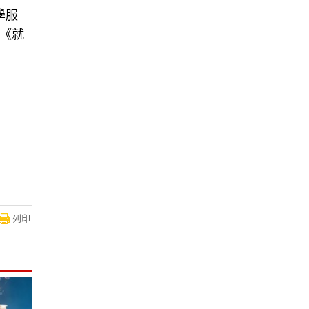
學服
目《就
列印