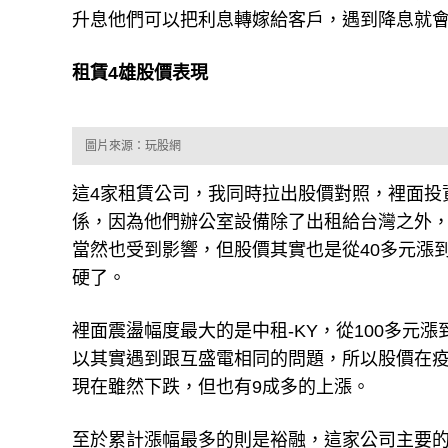
升息他們可以把利息轉嫁給客戶，遇到降息就
租賃4雄股價表現
圖片來源：玩股網
這4家租賃公司，我同時拉出股價對照，裡面投
係，因為他們辦公室設備除了出租給台灣之外
當然也受到影響，但股價其實也是從40多元漲
硬了。
裡面震盪幅度最大的是中租-KY，從100多元
以其實遇到跟互盛電相同的問題，所以股價在疫
現在雖然下跌，但也有9成多的上漲。
至於累計漲幅最多的則是裕融，這家公司主要