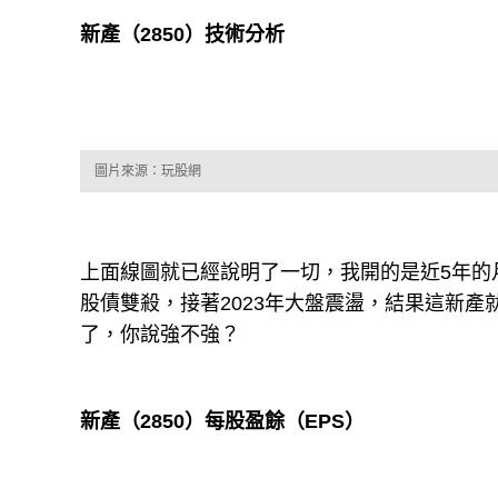
新產（2850）技術分析
圖片來源：玩股網
上面線圖就已經說明了一切，我開的是近5年的月線
股債雙殺，接著2023年大盤震盪，結果這新產
了，你說強不強？
新產（2850）每股盈餘（EPS）