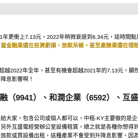
21年更衝上7.13元，2022年稍微衰退到6.34元，這時間
，當金融業還在投資虧損，放款呆帳，甚至產險業還在理
接超越2022年全年，甚至有機會超越2021年的7.13元，顯
升降息影響啊！
裕融（9941）、和潤企業（6592）、互
給大家，包含公司或個人都可以，中租-KY主要做的是企
，另外互盛電經營辦公室設備租賃，總之就是各種你想得
去放款或買設備出租，這種產業不會受到升降息影響，因