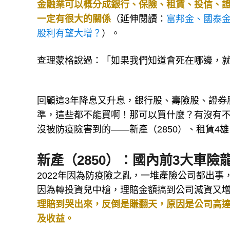
金融業可以概分成銀行、保險、租賃、投信、
一定有很大的關係
（延伸閱讀：
富邦金、國泰金
股利有望大增？
）。
查理蒙格說過：「如果我們知道會死在哪邊，
回顧這3年降息又升息，銀行股、壽險股、證券
準，這些都不能買啊！那可以買什麼？有沒有
沒被防疫險害到的——新產（2850）、租賃4
新產（2850）：國內前3大車險
2022年因為防疫險之亂，一堆產險公司都出事
因為轉投資兒中槍，理賠金額搞到公司減資又
理賠到哭出來，反倒是賺翻天，原因是公司高達
及收益。