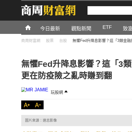
ETF
今日最新
觀點新聞
致
商周財富網
股票
台股
無懼Fed升降息影響？這「3類金
無懼Fed升降息影響？這「3
更在防疫險之亂時賺到翻
玩股網
圖片來源：達志影像