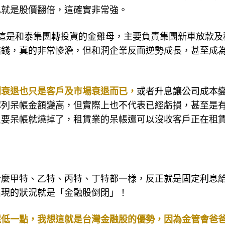
也就是股價翻倍，這確實非常強。
這是和泰集團轉投資的金雞母，主要負責集團新車放款及
賠錢，真的非常慘澹，但和潤企業反而逆勢成長，甚至成
利衰退也只是客戶及市場衰退而已，
或者升息讓公司成本
認列呆帳金額變高，但實際上也不代表已經虧損，甚至是
只要呆帳就燒掉了，租賃業的呆帳還可以沒收客戶正在租
什麼甲特、乙特、丙特、丁特都一樣，反正就是固定利息
出現的狀況就是「金融股倒閉」！
還低一點，我想這就是台灣金融股的優勢，因為金管會爸