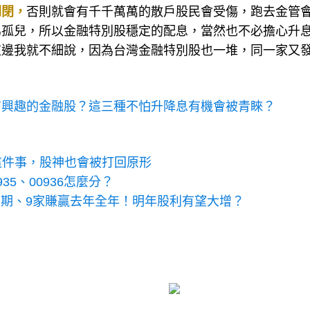
倒閉，
否則就會有千千萬萬的散戶股民會受傷，跑去金管
為孤兒，所以金融特別股穩定的配息，當然也不必擔心升
這邊我就不細說，因為台灣金融特別股也一堆，同一家又
有興趣的金融股？這三種不怕升降息有機會被青睞？
了這件事，股神也會被打回原形
935、00936怎麼分？
年同期、9家賺贏去年全年！明年股利有望大增？