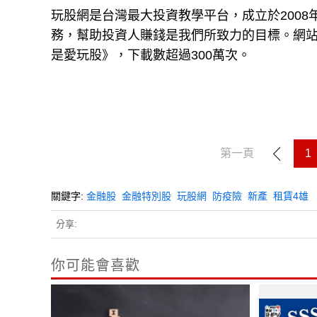
玩股網是台灣最大投資教學平台，成立於200
務，幫助投資人賺錢是我們所致力的目標。網站每
是愛玩股》，下載數超過300萬次。
第一頁
1
關鍵字:
金融股
金融特別股
玩股網
防疫險
新產
租賃4雄
分享:
你可能會喜歡