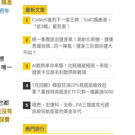
、降息
最新文章
明年
CoWoS後的下一張王牌：SoIC擴產潮，
1
「這3檔」最受惠！
統一集團退出健身業！高齡化商機、健康
2
意識抬頭...同一陣風，健身三巨頭命運大
不同？
標
AI散熱革命來襲！功耗飆破極限，奇鋐、
3
，唯一
健策卡位高毛利散熱新戰場
7月回顧》韓股狂瀉22%竟還是績效冠
4
軍？重挫時高股息ETF只剩一檔贏過0050
也都
穩懋、宏捷科、全新...PA三雄搶攻光通
5
並沒有
訊與低軌衛星的黃金年代
保費
熱門排行