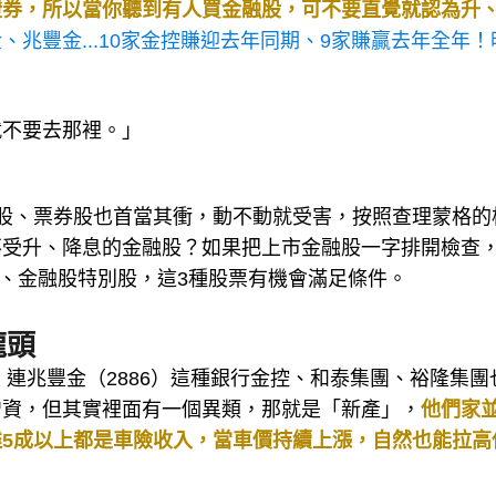
證券，所以當你聽到有人買金融股，可不要直覺就認為升
、兆豐金...10家金控賺迎去年同期、9家賺贏去年全年！
就不要去那裡。」
股、票券股也首當其衝，動不動就受害，按照查理蒙格的
不受升、降息的金融股？如果把上市金融股一字排開檢查
雄、金融股特別股，這3種股票有機會滿足條件。
龍頭
，連兆豐金（2886）這種銀行金控、和泰集團、裕隆集團
增資，但其實裡面有一個異類，那就是「新產」，
他們家
5成以上都是車險收入，當車價持續上漲，自然也能拉高