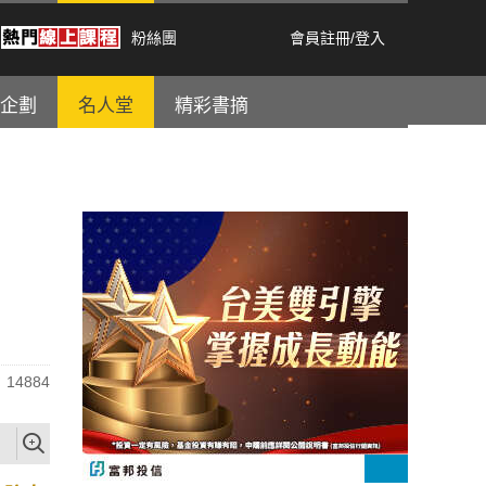
粉絲團
會員註冊
/
登入
企劃
名人堂
精彩書摘
14884