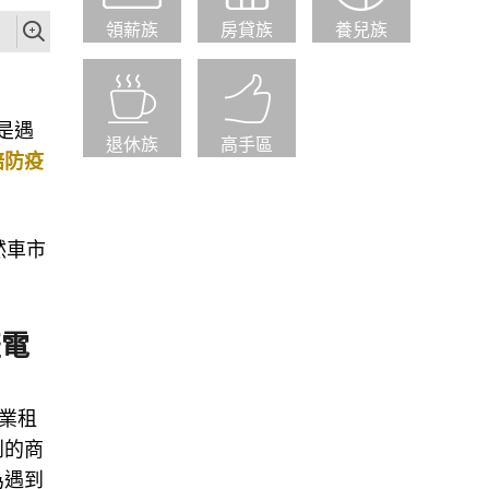
領薪族
房貸族
養兒族
點是遇
退休族
高手區
賠防疫
然車市
盛電
業租
到的商
為遇到