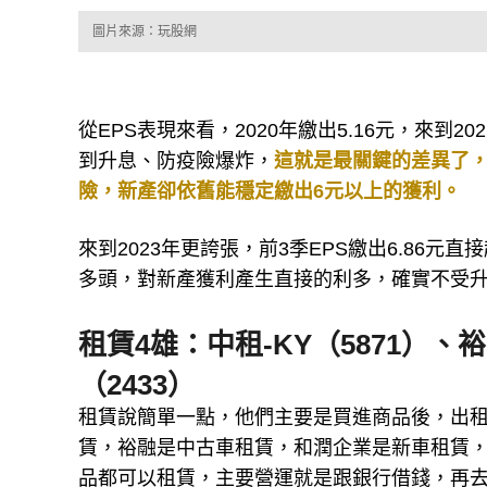
圖片來源：玩股網
從EPS表現來看，2020年繳出5.16元，來到20
到升息、防疫險爆炸，
這就是最關鍵的差異了
險，新產卻依舊能穩定繳出6元以上的獲利。
來到2023年更誇張，前3季EPS繳出6.86元直
多頭，對新產獲利產生直接的利多，確實不受
租賃4雄：中租-KY（5871）、
（2433）
租賃說簡單一點，他們主要是買進商品後，出租
賃，裕融是中古車租賃，和潤企業是新車租賃
品都可以租賃，主要營運就是跟銀行借錢，再