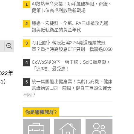
AI散熱革命來襲！功耗飆破極限，奇鋐、
1
健策卡位高毛利散熱新戰場
穩懋、宏捷科、全新...PA三雄搶攻光通
2
訊與低軌衛星的黃金年代
7月回顧》韓股狂瀉22%竟還是績效冠
3
軍？重挫時高股息ETF只剩一檔贏過0050
CoWoS後的下一張王牌：SoIC擴產潮，
4
「這3檔」最受惠！
22年
1）
統一集團退出健身業！高齡化商機、健康
5
意識抬頭...同一陣風，健身三巨頭命運大
不同？
你是哪種族群?