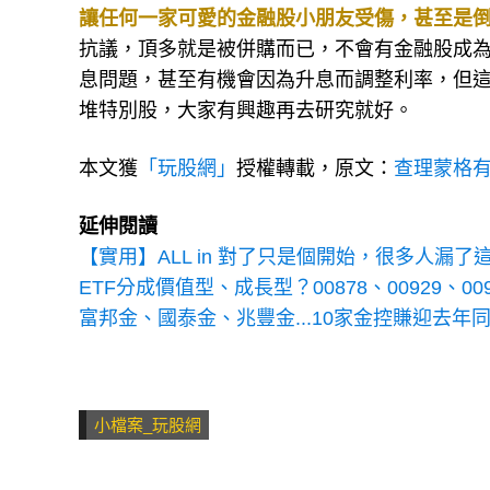
讓任何一家可愛的金融股小朋友受傷，甚至是
抗議，頂多就是被併購而已，不會有金融股成
息問題，甚至有機會因為升息而調整利率，但
堆特別股，大家有興趣再去研究就好。
本文獲
「玩股網」
授權轉載，原文：
查理蒙格
延伸閱讀
【實用】ALL in 對了只是個開始，很多人漏
ETF分成價值型、成長型？00878、00929、00
富邦金、國泰金、兆豐金...10家金控賺迎去
小檔案_玩股網