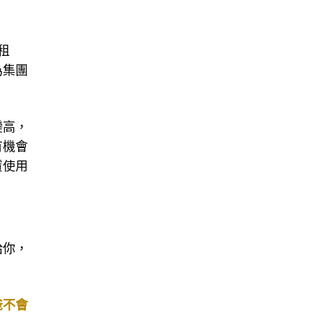
租
為集團
變高，
有機會
賃使用
給你，
爸不會