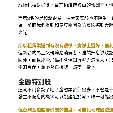
漲幅也相對穩健，目前仍維持破百的報酬率，
而第3名的是和潤企業，這大家應該也不陌生，
賃，前面我們提到和泰集團因為防疫險搞到大
之光。
所以租賃業遇到有沒有很慘？實際上還好，獲
但新合約馬上又轉嫁給消費者，雖然升息導致
回沖，而且那些呆帳不會像銀行壓力這麼大，
中的資產，並不會直接吃「歸零」膏。
金融特別股
這就不用多說了吧？金融業發債出去，不管是
發生不配息的機率可以說趨近於零，唯一可能
但台灣金融股要倒閉的難度，可能比地球毀滅