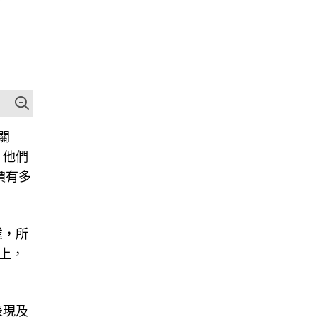
關
，他們
價有多
業，所
上，
表現及