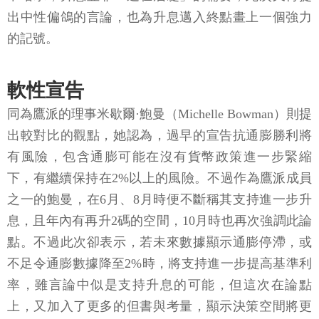
出中性偏鴿的言論，也為升息邁入終點畫上一個強力
的記號。
軟性宣告
同為鷹派的理事米歇爾·鮑曼（Michelle Bowman）則提
出較對比的觀點，她認為，過早的宣告抗通膨勝利將
有風險，包含通膨可能在沒有貨幣政策進一步緊縮
下，有繼續保持在2%以上的風險。不過作為鷹派成員
之一的鮑曼，在6月、8月時便不斷稱其支持進一步升
息，且年內有再升2碼的空間，10月時也再次強調此論
點。不過此次卻表示，若未來數據顯示通膨停滯，或
不足令通膨數據降至2%時，將支持進一步提高基準利
率，雖言論中似是支持升息的可能，但這次在論點
上，又加入了更多的但書與考量，顯示決策空間將更