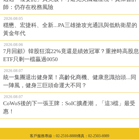
師：仍存在稅務風險
2026.08.05
穩懋、宏捷科、全新...PA三雄搶攻光通訊與低軌衛星的
黃金年代
2026.08.06
7月回顧》韓股狂瀉22%竟還是績效冠軍？重挫時高股息
ETF只剩一檔贏過0050
2026.08.07
統一集團退出健身業！高齡化商機、健康意識抬頭...同
一陣風，健身三巨頭命運大不同？
2026.08.07
CoWoS後的下一張王牌：SoIC擴產潮，「這3檔」最受
惠！
客戶服務專線：02-2510-8888傳真：02-2503-6989