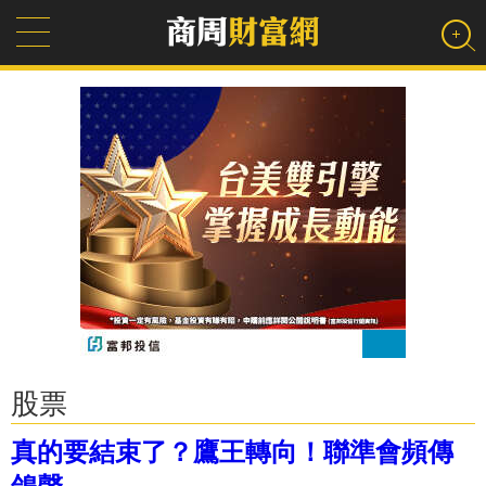
股票
真的要結束了？鷹王轉向！聯準會頻傳