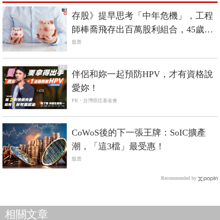
存股》提早思考「中年危機」，工程
師棒喬飛存出百萬股利組合，45歲就
退休！
股票
PR
伴侶和妳一起預防HPV，才有資格說
愛妳！
PR・台灣癌症基金會
CoWoS後的下一張王牌：SoIC擴產
潮，「這3檔」最受惠！
股票
Recommended by
相關文章