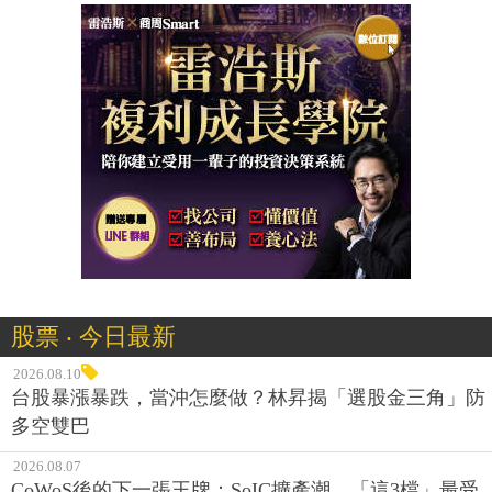
股票 ‧ 今日最新
2026.08.10
台股暴漲暴跌，當沖怎麼做？林昇揭「選股金三角」防
多空雙巴
2026.08.07
CoWoS後的下一張王牌：SoIC擴產潮，「這3檔」最受