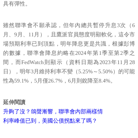
具有彈性。
雖然聯準會不願承認，但年內總共暫停升息3次（6
月、9月、11月），且鷹派官員態度明顯軟化，這令市
場預期利率已到頂點，明年降息更是共識，根據彭博
的數據，聯準會降息約略在2024年第1季至第2季之
間，而FedWatch則顯示（資料日期為2023年11月28
日），明年3月維持利率不變（5.25%～5.50%）的可能
性為59.1%，5月僅26.7%，6月則銳降至8.4%。
延伸閱讀
升夠了沒？鴿聲漸響，聯準會內部兩樣情
利率峰值已到，美國公債拐點來了嗎？