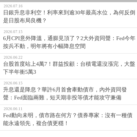
2026.07.16
日銀升息非利空！利率來到逾30年最高水位，為何反倒
是日股布局良機？
2026.07.15
6月CPI意外降溫，通膨見頂了？2大外資同聲：Fed今年
按兵不動，明年將有小幅降息空間
2026.06.22
台股首度站上4萬7！群益投顧：台積電還沒漲完，大盤
下半年衝5萬3
2026.06.15
升息還是降息？華許6月首會牽動債市，內外資同發
聲：Fed面臨兩難，短天期非投等債才能攻守兼備
2026.06.11
Fed動向未明，債市路在何方？債券專家：沒有一種債
能永遠領先，複合債更穩！