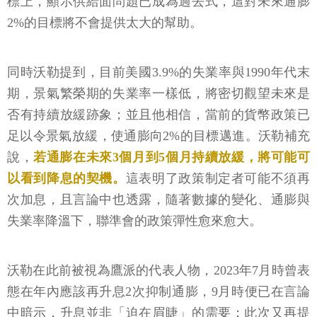
標上，顯示供給面問題已成為過去式，這對未來通膨
2%的目標將不會提供太大的幫助。
同時沃勒提到，目前美國3.9%的失業率與1990年代末
期，景氣繁榮期的失業率一樣低，將密切觀望未來是
否有持續放緩跡象；並且他相信，當前的貨幣政策已
足以令景氣放緩，使通膨向2%的目標邁進。沃勒補充
說，
若通膨在未來3個月到5個月持續放緩，將可能可
以看到降息的契機。
這表明了政策制定者可能不須再
次加息，且言論中也透露，隨著數據的變化、通膨與
失業率降溫下，聯準會的政策彈性愈來愈大。
沃勒在此前被視為鷹派的代表人物，2023年7月時曾表
態在年內應該再升息2次抑制通膨，9月時便已在言論
中暗示，升息並非「迫在眉睫」的需要；此次又再提