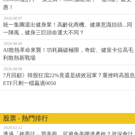
惠！
2026.08.07
統一集團退出健身業！高齡化商機、健康意識抬頭...同
一陣風，健身三巨頭命運大不同？
2026.08.06
AI散熱革命來襲！功耗飆破極限，奇鋐、健策卡位高毛
利散熱新戰場
2026.08.06
7月回顧》韓股狂瀉22%竟還是績效冠軍？重挫時高股息
ETF只剩一檔贏過0050
股票 ‧ 熱門排行
2026.02.12
透過「複委託」買美股，可避免美國遺產稅？資深會計