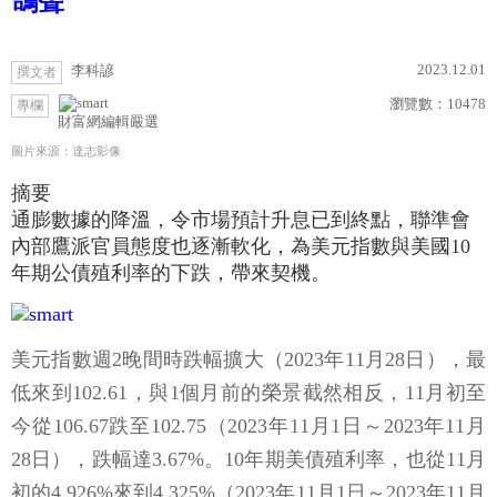
鴿聲
2023.12.01
李科諺
撰文者
瀏覽數：
10478
專欄
財富網編輯嚴選
圖片來源：達志影像
摘要
通膨數據的降溫，令市場預計升息已到終點，聯準會
內部鷹派官員態度也逐漸軟化，為美元指數與美國10
年期公債殖利率的下跌，帶來契機。
美元指數週2晚間時跌幅擴大（2023年11月28日），最
低來到102.61，與1個月前的榮景截然相反，11月初至
今從106.67跌至102.75（2023年11月1日～2023年11月
28日），跌幅達3.67%。10年期美債殖利率，也從11月
初的4.926%來到4.325%（2023年11月1日～2023年11月