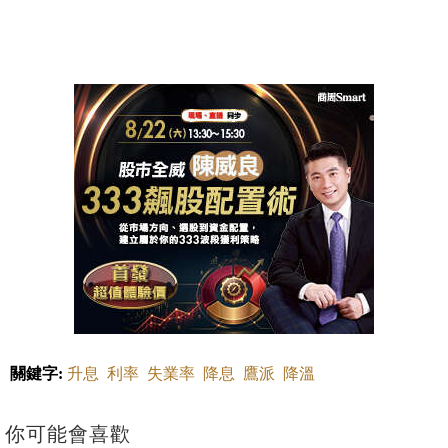
關鍵字:
升息
利率
失業率
降息
鷹派
降溫
你可能會喜歡