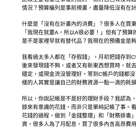
記帳主要著重在事後的檢討，檢討自己有沒有
情況？預算編列是事前規畫，盡量降低沒有在
什麼是「沒有在計畫內的消費」？很多人在買
「我現在就要A，所以A很必要！」但有了預算
是不是家裡早就有替代品？我現在的預備金是
我看過太多人都在「存假錢」，月初把錢存到C
後來發現錢不夠，或者又有新東西想買時，就去
穩定，或現金流沒管理好，等到C帳戶的錢都沒
樣的人其實是讓自己的財務資源一點一滴的耗
所以，你說記帳是不是好的理財手段？我認為
錄來有意識的花錢，而非只是單純記帳了事。
花錢的過程，做到「金錢整理」和「財務排毒
資，很多人為了月配息，買了很多內含高昂費