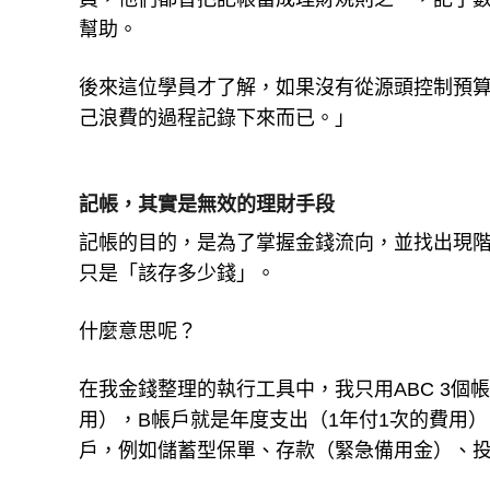
員，他們都曾把記帳當成理財規則之一，記了
幫助。
後來這位學員才了解，如果沒有從源頭控制預
己浪費的過程記錄下來而已。」
記帳，其實是無效的理財手段
記帳的目的，是為了掌握金錢流向，並找出現
只是「該存多少錢」。
什麼意思呢？
在我金錢整理的執行工具中，我只用ABC 3
用），B帳戶就是年度支出（1年付1次的費用
戶，例如儲蓄型保單、存款（緊急備用金）、