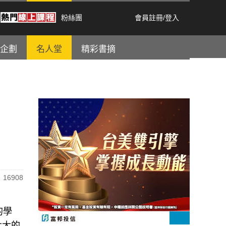
粉絲團
會員註冊
/
登入
企劃
名人堂
精彩書摘
16908
的學