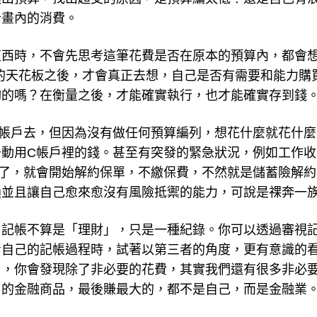
超出預算，找出超支的原因，是預算編太低？還是自己有
計畫內的消費。
東西時，不會先思考這筆花費是否在原本的預算內，都會
的天花板之後，才會真正去想，自己是否有需要和能力購
夠的嗎？在衡量之後，才能確實執行，也才能確實存到錢
帳戶去，但因為沒有做任何預算編列，想花什麼就花什麼
動用C帳戶裡的錢。甚至有突發的緊急狀況，例如工作收
了，就會開始解約保單，不繳保費，不然就是儲蓄險解約
損並且讓自己愈來愈沒有風險抵禦的能力，可說是祼奔一
，記帳不算是「理財」，只是一種紀錄。你可以透過審視
看自己的記帳過程時，試著以第三者的角度，更有意識的
」，你會發現除了非必要的花費，其實我們還有很多非必
用的金融商品，最後賺最大的，都不是自己，而是金融業