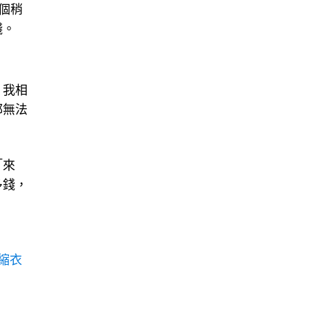
個稍
錢。
。我相
都無法
「來
多錢，
縮衣