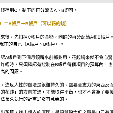
錢存到C，剩下的再分流去A、B即可。
）＝A帳戶＋B帳戶（可以花的錢）
。
來後，先扣掉C帳戶的金額，剩餘的再分配給A和B帳戶
現在的自己（A帳戶、B帳戶）。
認A帳戶到下個月領薪水前都夠用，花起錢來就不會心驚
炸鍋時，只須確認有控制在B帳戶每個項目的預算內，也
過高的問題。
說，違反人性的做法是很難持久的。需要意志力的東西反
爽的花錢」的方向前進，才能取得平衡，也才不會為了要
無法長久執行的計畫是沒有意義的。