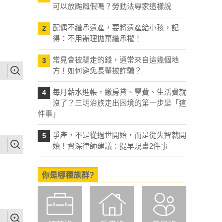
可以放颱風假嗎？勞動法專家這樣說
配偶不繼承遺產，要將遺產給小孩，記
2
得：不用辦理拋棄繼承權！
常見會被騙走的錢，通常來自這幾個地
3
方！如何避免長輩被詐騙？
每月薪水進帳，繳房貸、學費、生活費就
4
沒了？三明治族走出困境的第一步是「這
件事」
爭產，不是從過世開始，而是從失智就開
5
始！資深律師建議：提早規畫2件事
你是哪種族群?