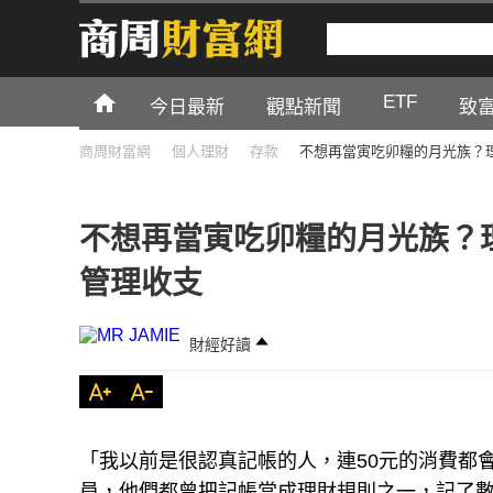
ETF
今日最新
觀點新聞
致
商周財富網
個人理財
存款
不想再當寅吃卯糧的月光族？
不想再當寅吃卯糧的月光族？
管理收支
財經好讀
「我以前是很認真記帳的人，連50元的消費都