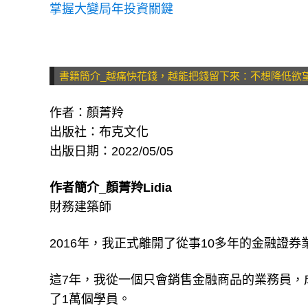
日本超強理財術！靠「不買日」3招，主婦1年無
掌握大變局年投資關鍵
書籍簡介_越痛快花錢，越能把錢留下來：不想降低欲
作者：顏菁羚
出版社：布克文化
出版日期：2022/05/05
作者簡介_顏菁羚Lidia
財務建築師
2016年，我正式離開了從事10多年的金融證
這7年，我從一個只會銷售金融商品的業務員，