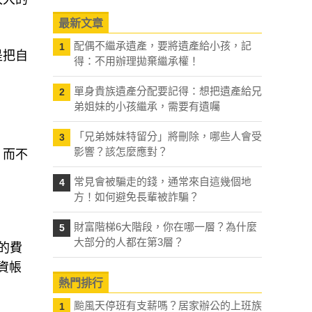
太大的
最新文章
配偶不繼承遺產，要將遺產給小孩，記
1
得：不用辦理拋棄繼承權！
是把自
單身貴族遺產分配要記得：想把遺產給兄
2
弟姐妹的小孩繼承，需要有遺囑
「兄弟姊妹特留分」將刪除，哪些人會受
3
影響？該怎麼應對？
，而不
常見會被騙走的錢，通常來自這幾個地
4
方！如何避免長輩被詐騙？
財富階梯6大階段，你在哪一層？為什麼
5
大部分的人都在第3層？
的費
資帳
熱門排行
颱風天停班有支薪嗎？居家辦公的上班族
1