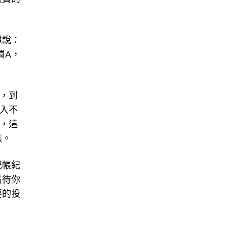
浪費的
想說：
買A，
。
，到
入不
，這
族。
記帳紀
看待你
要的投
。