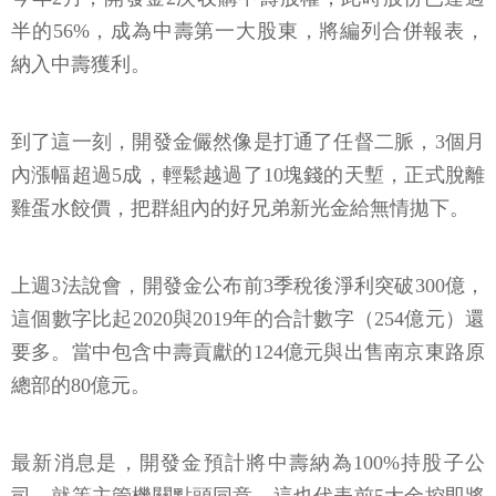
半的56%，成為中壽第一大股東，將編列合併報表，
納入中壽獲利。
到了這一刻，開發金儼然像是打通了任督二脈，3個月
內漲幅超過5成，輕鬆越過了10塊錢的天塹，正式脫離
雞蛋水餃價，把群組內的好兄弟新光金給無情拋下。
上週3法說會，開發金公布前3季稅後淨利突破300億，
這個數字比起2020與2019年的合計數字（254億元）還
要多。當中包含中壽貢獻的124億元與出售南京東路原
總部的80億元。
最新消息是，開發金預計將中壽納為100%持股子公