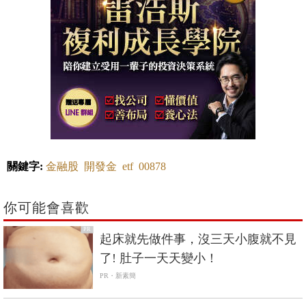
關鍵字:
金融股
開發金
etf
00878
你可能會喜歡
PR
起床就先做件事，沒三天小腹就不見
了! 肚子一天天變小！
PR・新素簡