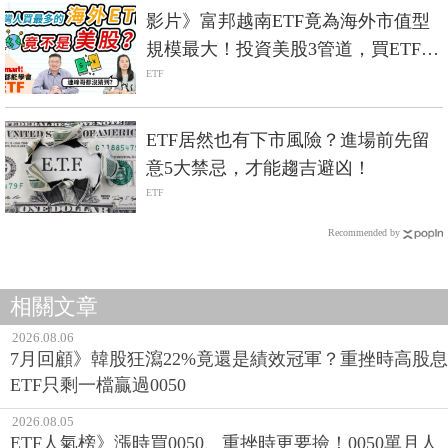
影片》富邦越南ETF竟為海外市值型
規模最大！投資美股3管道，買ETF、
複委託、海外帳戶怎入門？-Smart智
ETF
富ETF研究室
ETF居然也有下市風險？進場前先留
意5大禁忌，才能趨吉避凶！
ETF
Recommended by
相關文章
2026.08.06
7月回顧》韓股狂瀉22%竟還是績效冠軍？重挫時高股息
ETF只剩一檔贏過0050
2026.08.05
ETF人氣榜》漲時買0050、重挫時更要撿！0050單月人