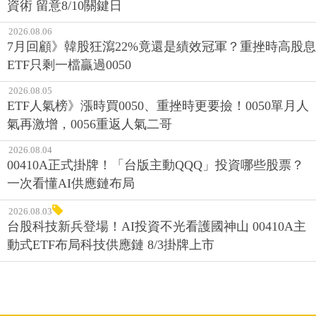
資術 留意8/10關鍵日
2026.08.06
7月回顧》韓股狂瀉22%竟還是績效冠軍？重挫時高股息
ETF只剩一檔贏過0050
2026.08.05
ETF人氣榜》漲時買0050、重挫時更要撿！0050單月人
氣再激增，0056重返人氣二哥
2026.08.04
00410A正式掛牌！「台版主動QQQ」投資哪些股票？
一次看懂AI供應鏈布局
2026.08.03
台股科技新兵登場！AI投資不光看護國神山 00410A主
動式ETF布局科技供應鏈 8/3掛牌上市