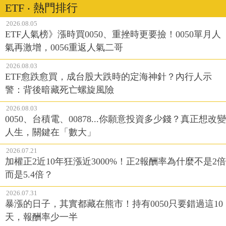
ETF ‧ 熱門排行
2026.08.05
ETF人氣榜》漲時買0050、重挫時更要撿！0050單月人
氣再激增，0056重返人氣二哥
2026.08.03
ETF愈跌愈買，成台股大跌時的定海神針？內行人示
警：背後暗藏死亡螺旋風險
2026.08.03
0050、台積電、00878...你願意投資多少錢？真正想改變
人生，關鍵在「數大」
2026.07.21
加權正2近10年狂漲近3000%！正2報酬率為什麼不是2倍
而是5.4倍？
2026.07.31
暴漲的日子，其實都藏在熊市！持有0050只要錯過這10
天，報酬率少一半