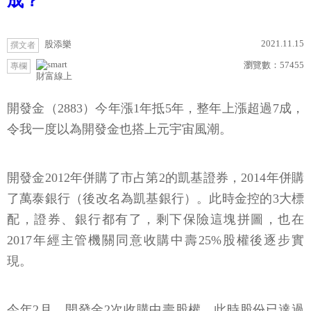
成？
2021.11.15
股添樂
撰文者
瀏覽數：
57455
專欄
財富線上
開發金（2883）今年漲1年抵5年，整年上漲超過7成，
令我一度以為開發金也搭上元宇宙風潮。
開發金2012年併購了市占第2的凱基證券，2014年併購
了萬泰銀行（後改名為凱基銀行）。此時金控的3大標
配，證券、銀行都有了，剩下保險這塊拼圖，也在
2017年經主管機關同意收購中壽25%股權後逐步實
現。
今年2月，開發金2次收購中壽股權，此時股份已達過