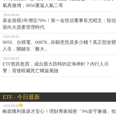
氣再激增，0056重返人氣二哥
2026.08.04
基金規模2年增近70%！第一金投信董事長尤昭文：投信
迎向大資產管理時代
2026.08.03
0050、台積電、00878...你願意投資多少錢？真正想改變
人生，關鍵在「數大」
2026.08.03
ETF愈跌愈買，成台股大跌時的定海神針？內行人示
警：背後暗藏死亡螺旋風險
ETF ‧ 今日最新
2026.08.06
帳面獲利落袋才安心！理財專家揭密「9%攻守兼備」投