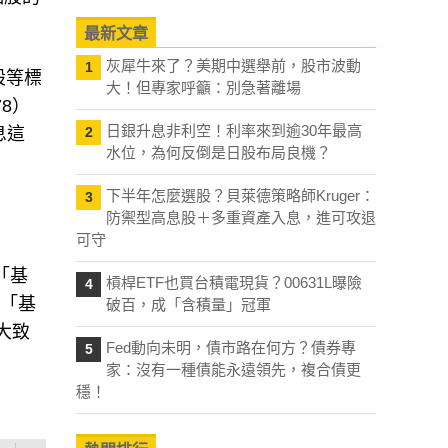
個股的
最新文章
灰犀牛來了？美期中選舉前，股市波動
1
大！但專家呼籲：別急著離場
股等標
8）
日銀升息非利空！利率來到逾30年最高
2
水位，為何反倒是日股布局良機？
息這
下半年怎麼選股？貝萊德策略師Kruger：
3
防禦型高息股＋多重資產入息，進可攻退
可守
槓桿ETF也買台積電現貨？00631L曝險
4
「基
破百，成「含積量」冠軍
屬「基
Fed動向未明，債市路在何方？債券專
5
大致
家：沒有一種債能永遠領先，複合債更
穩！