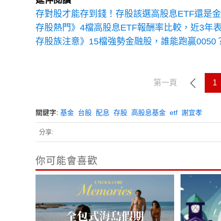
延伸閱讀
存對股才能存到錢！存股該選高股息ETF還是
存股熱門》4檔高股息ETF報酬率比較，近3年表
存股族注意》15檔強勢金融股，誰能跑贏0050？
第一頁
1
關鍵字:
基金
台股
配息
存股
高股息基金
etf
謝宜孝
分享:
你可能會喜歡