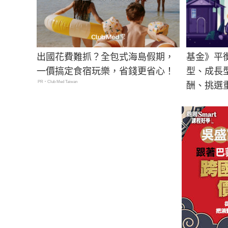
出國花費難抓？全包式海島假期，
基金》平
一價搞定食宿玩樂，省錢更省心！
型、成長
PR・Club Med Taiwan
酬、挑選