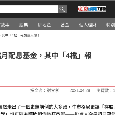
富故事
股票
房地產
基金
個人理財
特別
，其中「4檔」報酬贏大盤！
檔月配息基金，其中「4檔」報
撰文者：謝宜孝
2021.04.28
瀏覽數：13
台股儼然走出了一個史無前例的大多頭，牛市格局更讓「存股