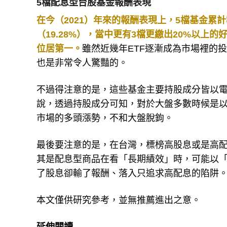
5檔配息型台股基金報酬表現
在今（2021）年來的報酬表現上，5檔基金累
（19.28%），當中更有3檔更繳出20%以上
位居第一。
雖然近幾年ETF逐漸成為市場裡的
也是非常令人驚豔的。
不過得注意的是，這些基金主要持股成分皆以
說，透過持股成分可知，對於大盤多數時候是
市場的多頭漲勢，不和大盤脫鉤。
最後要注意的是，在台灣，標榜高股息或是高
其是配息型商品在看「長期績效」時，可能以
了股息卻輸了報酬、落入只追求高配息的陷阱
本文僅供研究參考，並無推薦進出之意。