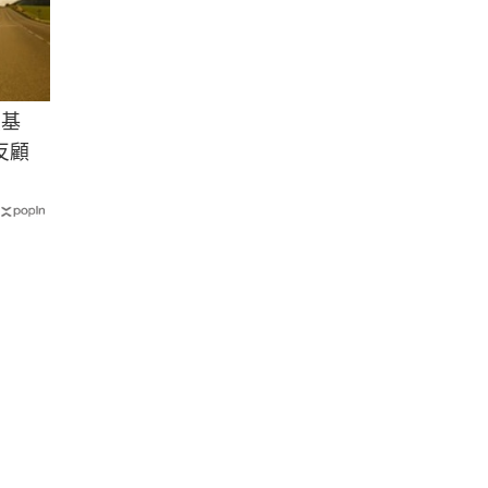
買基
反顧