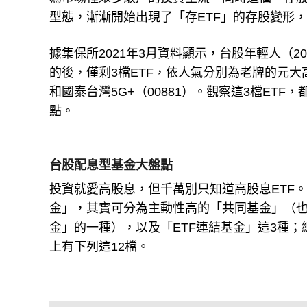
為市場裡眾多散戶的投資主流，同時這個「存
型態，漸漸開始出現了「存ETF」的存股變形，
據集保所2021年3月資料顯示，台股年輕人（2
的後，僅剩3檔ETF，依人氣分別為老牌的元大高
和國泰台灣5G+（00881）。觀察這3檔ET
點。
台股配息型基金大盤點
投資就愛高股息，但千萬別只知道高股息ETF。
金」，其實可分為主動性高的「共同基金」（也
金」的一種），以及「ETF連結基金」這3種
上有下列這12檔。