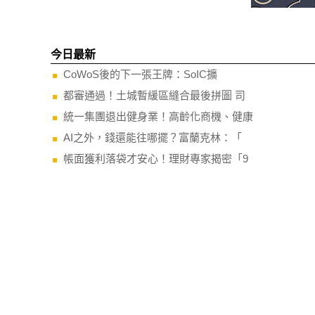
今日最新
CoWoS後的下一張王牌：SoIC擴
都審通過！土城暫緩區縫合最後拼圖 司
統一集團退出健身業！高齡化商機、健康
AI之外，錢還能往哪擺？富蘭克林：「
帳面獲利落袋才安心！理財專家揭密「9