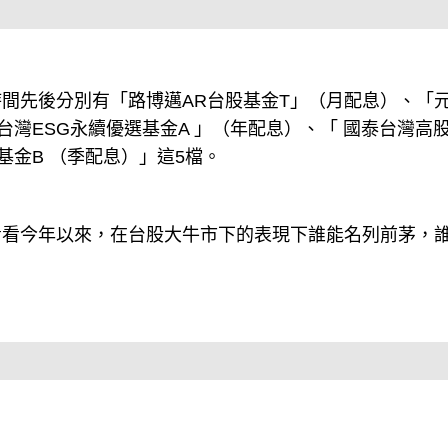
間先後分別有「路博邁AR台股基金T」（月配息）、「
灣ESG永續優選基金A 」（年配息）、「 國泰台灣高
金B （季配息）」這5檔。
看看今年以來，在台股大牛市下的表現下誰能名列前茅，