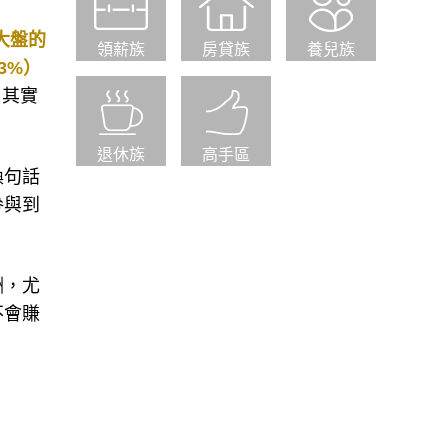
領薪族
房貸族
養兒族
大盤的
3%）
，其實
退休族
高手區
換句話
參與到
酬，尤
不會賺