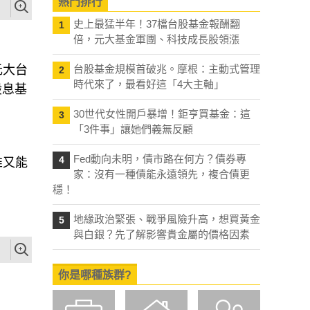
熱門排行
史上最猛半年！37檔台股基金報酬翻
1
倍，元大基金軍團、科技成長股領漲
台股基金規模首破兆。摩根：主動式管理
2
時代來了，最看好這「4大主軸」
元大台
股息基
30世代女性開戶暴增！鉅亨買基金：這
3
「3件事」讓她們義無反顧
Fed動向未明，債市路在何方？債券專
4
家：沒有一種債能永遠領先，複合債更
誰又能
穩！
地緣政治緊張、戰爭風險升高，想買黃金
5
與白銀？先了解影響貴金屬的價格因素
你是哪種族群?