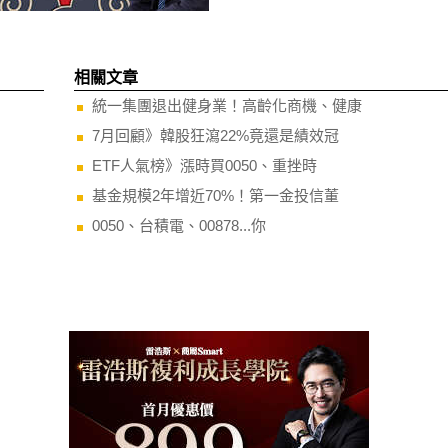
相關文章
統一集團退出健身業！高齡化商機、健康
7月回顧》韓股狂瀉22%竟還是績效冠
ETF人氣榜》漲時買0050、重挫時
基金規模2年增近70%！第一金投信董
0050、台積電、00878...你