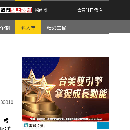
粉絲團
會員註冊
/
登入
企劃
名人堂
精彩書摘
0810
」成