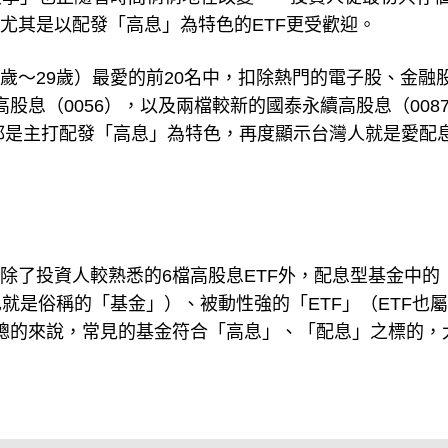
股學」也正隨著時間悄悄地在改變——投資人從最初只存
尤其是以配發「高息」為特色的ETF更受歡迎。
0歲～29歲）最愛的前20名中，扣除熱門的電子股、金融
股息（0056），以及兩檔較新的國泰永續高股息（0087
F，都是主打配發「高息」為特色，再度顯示台灣人就是愛配
除了投資人較熟悉的6檔高股息ETF外，配息型基金中的
就是俗稱的「基金」）、被動性強的「ETF」（ETF也
；總的來說，常見的基金符合「高息」、「配息」之標的，