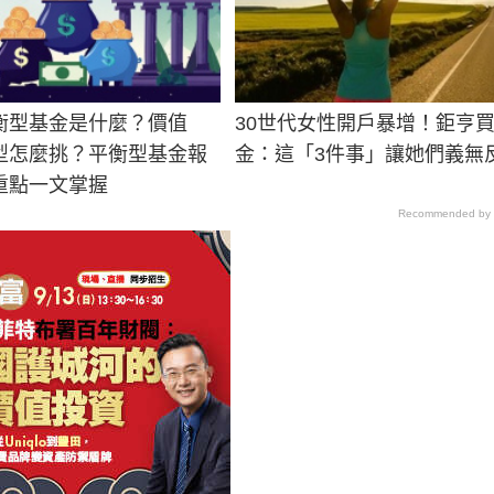
衡型基金是什麼？價值
30世代女性開戶暴增！鉅亨
型怎麼挑？平衡型基金報
金：這「3件事」讓她們義無
重點一文掌握
Recommended by