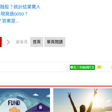
金融股？統計結果驚人
現竟遜0050？
答案是...
最後頁
首頁
單頁閱讀