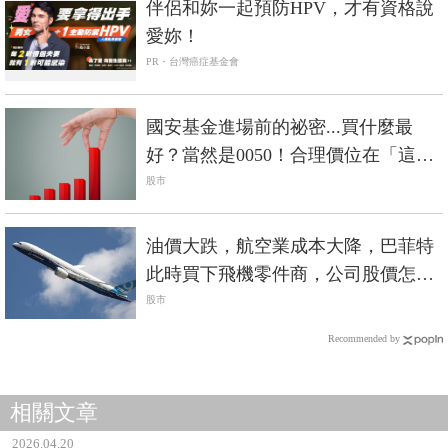
你可能會喜歡
PR
伴侶和妳一起預防HPV，才有資格說
愛妳！
PR・台灣癌症基金會
國安基金進場前的祕密...買什麼最
好？當然是0050！合理價位在「這
裡」...
股市
油價大跌，航空業成本大降，巴菲特
此時買下飛機零件商，公司股價怎會
不漲？
股市
Recommended by