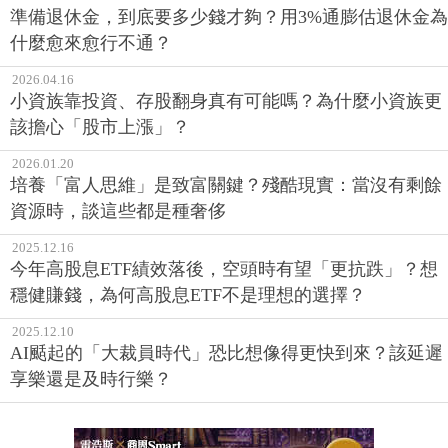
相關文章
2026.04.20
準備退休金，到底要多少錢才夠？用3%通膨估退休金為
什麼愈來愈行不通？
2026.04.16
小資族靠投資、存股翻身真有可能嗎？為什麼小資族更
該擔心「股市上漲」？
2026.01.20
培養「富人思維」是致富關鍵？殘酷現實：當沒有剩餘
資源時，談這些都是種奢侈
2025.12.16
今年高股息ETF績效落後，空頭時有望「更抗跌」？想
穩健賺錢，為何高股息ETF不是理想的選擇？
2025.12.10
AI颳起的「大裁員時代」恐比想像得更快到來？該延遲
享樂還是及時行樂？