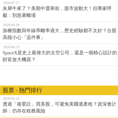
2026.07.23
AI下半場波動轉劇烈，如何用週選擇權避險？
2026.07.17
灰犀牛來了？美期中選舉前，股市波動大！但專家呼
籲：別急著離場
2026.06.29
加權指數與年線乖離率過大，歷史經驗都不太好？台股
高檔小心「這件事」
2026.06.23
SpaceX是史上最偉大的太空公司，還是一個精心設計的
財富放大機器？
股票 ‧ 熱門排行
2026.02.12
透過「複委託」買美股，可避免美國遺產稅？資深會計