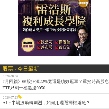
股票 ‧ 今日最新
2026.08.06
7月回顧》韓股狂瀉22%竟還是績效冠軍？重挫時高股息
ETF只剩一檔贏過0050