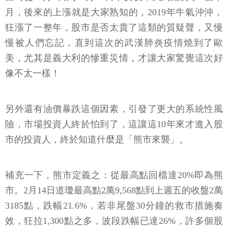
其實在2018年底，投資人已經歷過一次「大回檔」，
當時從10月5日到12月24日平安夜，大約維持了2個半
月，後來的上漲就是大家熟知的，2019年牛氣沖沖，
狂漲了一整年，股市是否太貴了這類的質疑聲，又慢
慢被人們忘記，直到這次的武漢肺炎疫情燒到了歐
美，尤其是義大利的慘重災情，才讓大家驚覺這次好
像不太一樣！
另外還有油價暴跌這個因素，引發了更大的系統性風
險，市場投資人終於怕到了，這讓這10年來才進入股
市的投資人，終於知道什麼是「熊市來襲」。
補充一下，熊市定義之：從最高點回檔達20%即為熊
市。2月14日道瓊最高點2萬9,568點到上週五的收盤2萬