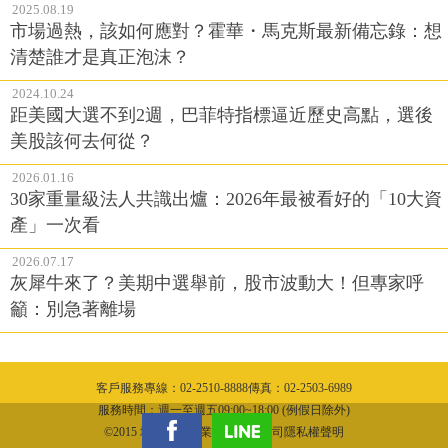
師：仍存在稅務風險
2025.08.19
市場過熱，該如何應對？霍華・馬克斯最新備忘錄：想
清楚誰才是真正泡沫？
2024.10.24
距美國大選不到2週，巴菲特指標逼近歷史高點，選後
美股該何去何從？
2026.01.16
30家重量級法人共識出爐：2026年最被看好的「10大資
產」一次看
2026.07.17
灰犀牛來了？美期中選舉前，股市波動大！但專家呼
籲：別急著離場
客戶服務專線：02-2510-8888傳真：02-2503-6989