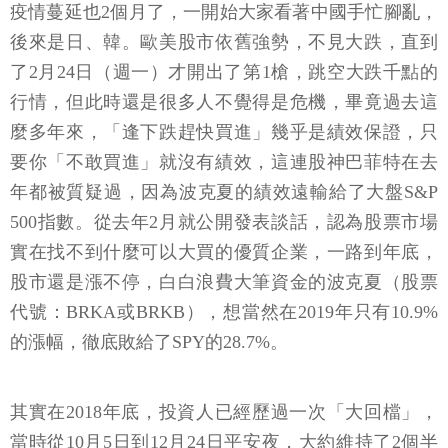
疫情蔓延也2個月了，一開始大家看著中國手忙腳亂，
後來是日、韓。歐美股市依舊強勢，不見大跌，直到
了2月24日（週一）才開出了第1槍，跳空大跌千點的
行情，但此時還是很多人不覺得是危機，畢竟過去這
麼多年來，「逢下跌趕快買進」幾乎是績效保證，只
要你「不敢買進」就沒有績效，這連股神巴菲特在去
年都被質疑過，因為波克夏的績效遠輸給了大盤S&P
500指數。從去年2月就公開發表談話，認為股票市場
實在找不到什麼可以大買的優質企業，一路到年底，
股市還是漲不停，白白浪費大筆資金的波克夏（股票
代號：BRKA或BRKB），想當然在2019年只有10.9%
的漲幅，徹底敗給了SPY的28.7%。