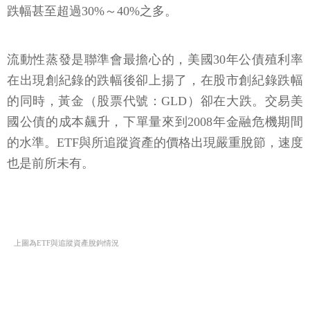
3185點，跌幅21.6%，若非尾盤30分鐘的救市措施奏
效，狂拉1,300點之多，波段跌幅已達26%，許多個股
跌幅甚至超過30%～40%之多。
流動性蒸發是聯準會最擔心的，美國30年公債殖利率
在出現創紀錄的跌幅後卻上揚了，在股市創紀錄跌幅
的同時，黃金（股票代號：GLD）卻在大跌。交易美
國公債的成本飆升，下單量來到2008年金融危機期間
的水準。ETF與所追蹤資產的價格出現嚴重脫節，速度
也是前所未有。
上圖為ETF與追蹤資產脫鉤情況