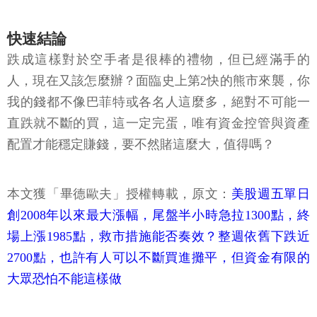
先要活著，才有其他。
快速結論
跌成這樣對於空手者是很棒的禮物，但已經滿手的
人，現在又該怎麼辦？面臨史上第2快的熊市來襲，你
我的錢都不像巴菲特或各名人這麼多，絕對不可能一
直跌就不斷的買，這一定完蛋，唯有資金控管與資產
配置才能穩定賺錢，要不然賭這麼大，值得嗎？
本文獲「畢德歐夫」授權轉載，原文：
美股週五單日
創2008年以來最大漲幅，尾盤半小時急拉1300點，終
場上漲1985點，救市措施能否奏效？整週依舊下跌近
2700點，也許有人可以不斷買進攤平，但資金有限的
大眾恐怕不能這樣做