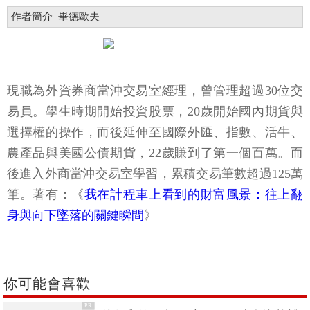
關鍵字:
畢德歐夫
美股熊市
2020年股災
作者簡介_畢德歐夫
現職為外資券商當沖交易室經理，曾管理超過30位交
易員。學生時期開始投資股票，20歲開始國內期貨與
選擇權的操作，而後延伸至國際外匯、指數、活牛、
農產品與美國公債期貨，22歲賺到了第一個百萬。而
後進入外商當沖交易室學習，累積交易筆數超過125萬
筆。著有：《
我在計程車上看到的財富風景：往上翻
身與向下墜落的關鍵瞬間
》