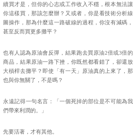
執行，例如：你原本就選定了定時定額買SPY或者台
灣50，那買了幾個月後現在這樣的跌勢，你應該要繼
續買才是，但你的心志或工作收入不穩，根本無法讓
你這樣買，那該怎麼辦？又或者，你是看技術分析線
圖操作，那為什麼這一路破線的過程，你沒有減碼，
甚至反而買更多攤平？
也有人認為原油會反彈，結果跑去買原油2倍或3倍的
商品，結果原油一路下挫，你既然都看錯了，卻還放
大槓桿去攤平？即使「有一天」原油真的上來了，那
也與你無關了，不是嗎？
永遠記得一句名言：「一個死掉的部位是不可能為我
們帶來利潤的。」