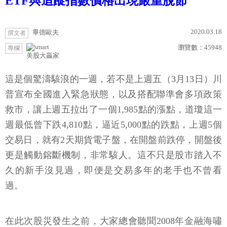
ETF與追蹤指數價格出現嚴重脫節
2020.03.18
畢德歐夫
撰文者
瀏覽數：
45948
專欄
美股大贏家
這是個驚濤駭浪的一週，若不是上週五（3月13日）川
普宣布全國進入緊急狀態，以及搭配聯準會多項政策
救市，讓上週五拉出了一個1,985點的漲點，道瓊這一
週最低曾下跌4,810點，逼近5,000點的跌點，上週5個
交易日，就有2天期貨電子盤，在開盤前跌停，開盤後
更是觸動鎔斷機制，非常駭人。這不只是股市踏入不
久的新手沒見過，即便是交易多年的老手也不曾看
過。