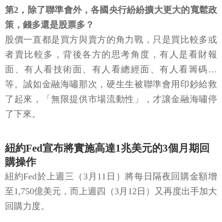
第2，除了聯準會外，各國央行紛紛擴大更大的寬鬆政
策，錢多還是股票多？
股價一直都是買方與賣方的角力戰，只是買比較多或
者賣比較多，背後各方的思考角度，有人是看財報
面、有人看技術面、有人看總經面、有人看籌碼…
等。誠如金融海嘯那次，硬生生被聯準會用印鈔給救
了起來，「無限提供市場流動性」，才讓金融海嘯停
了下來。
紐約Fed宣布將實施高達1兆美元的3個月期回
購操作
紐約Fed於上週三（3月11日）將每日隔夜回購金額增
至1,750億美元，而上週四（3月12日）又再度出手加大