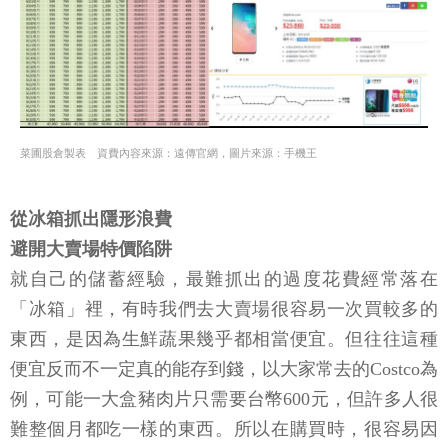
菜圃股倉製表 資費內容來源：遠傳官網，圖片來源：手機王
從冰箱抓出隱形浪費
避開大賣場特價陷阱
就自己的儲蓄經驗，最難抓出的過度花費經常落在
「冰箱」裡，有時我們去大賣場很容易一次買較多的
東西，是因為生鮮蔬果幾乎都相當便宜。但往往這種
便宜反而不一定真的能存到錢，以大家常去的Costco為
例，可能一大盒豬肉片只需要台幣600元，但許多人很
難整個月都吃一樣的東西。所以在購買時，很容易因