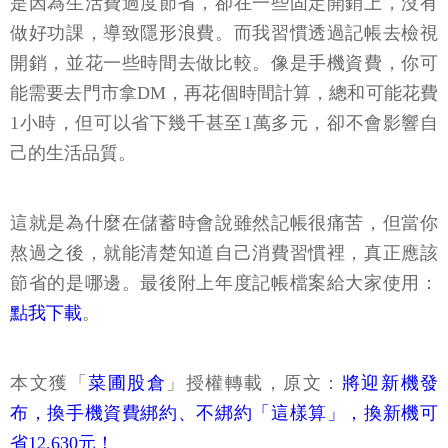
是因為生活費過度節省，卻在一些固定開銷上，沒有
做好功課，導致隱形浪費。而我習慣透過記帳去檢視
開銷，並花一些時間去做比較。像是手機資費，你可
能需要去門市拿DM，再花個時間計算，總和可能花費
1小時，但可以省下幾千甚至1萬多元，卻不會影響自
己的生活品質。
這就是為什麼在儲蓄時會說雖然記帳很痛苦，但當你
熬過之後，就能清楚知道自己消費習慣裡，真正應該
節省的是哪邊。最後附上年度記帳檔案給大家使用：
點我下載
。
本文獲「
菜圃股倉
」授權轉載，原文：
將迎新機發
布，換手機資費綁約、不綁約「這樣算」，換新機可
省12,630元！