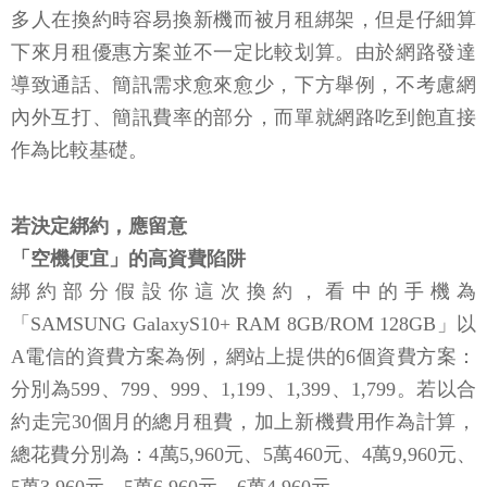
多人在換約時容易換新機而被月租綁架，但是仔細算
下來月租優惠方案並不一定比較划算。由於網路發達
導致通話、簡訊需求愈來愈少，下方舉例，不考慮網
內外互打、簡訊費率的部分，而單就網路吃到飽直接
作為比較基礎。
若決定綁約，應留意
「空機便宜」的高資費陷阱
綁約部分假設你這次換約，看中的手機為
「SAMSUNG GalaxyS10+ RAM 8GB/ROM 128GB」以
A電信的資費方案為例，網站上提供的6個資費方案：
分別為599、799、999、1,199、1,399、1,799。若以合
約走完30個月的總月租費，加上新機費用作為計算，
總花費分別為：4萬5,960元、5萬460元、4萬9,960元、