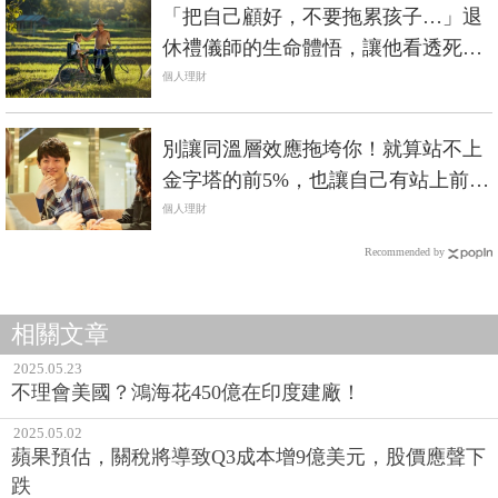
「把自己顧好，不要拖累孩子…」退
休禮儀師的生命體悟，讓他看透死
生，活出第三人生…
個人理財
別讓同溫層效應拖垮你！就算站不上
金字塔的前5%，也讓自己有站上前
20%的魄力
個人理財
Recommended by
相關文章
2025.05.23
不理會美國？鴻海花450億在印度建廠！
2025.05.02
蘋果預估，關稅將導致Q3成本增9億美元，股價應聲下
跌