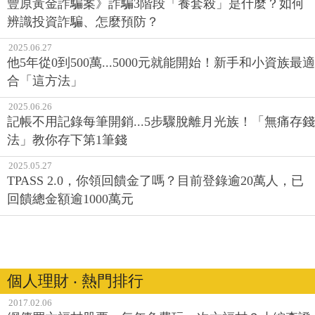
豐原黃金詐騙案》詐騙3階段「養套殺」是什麼？如何
辨識投資詐騙、怎麼預防？
2025.06.27
他5年從0到500萬...5000元就能開始！新手和小資族最適
合「這方法」
2025.06.26
記帳不用記錄每筆開銷...5步驟脫離月光族！「無痛存錢
法」教你存下第1筆錢
2025.05.27
TPASS 2.0，你領回饋金了嗎？目前登錄逾20萬人，已
回饋總金額逾1000萬元
個人理財 ‧ 熱門排行
2017.02.06