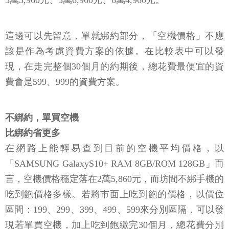
5萬3,960元、5萬6,960元、6萬4,960元。
這邊可以先留意，單就綁約部分，「空機價格」不應
該是作為考慮資費方案的依據。在比較表中可以發
現，在走完整個30個月的約期後，總花費最便宜的資
費會是599、999的資費方案。
不綁約，單買空機
比綁約省更多
在網路上能輕易查到目前的空機平均價格，以
「SAMSUNG GalaxyS10+ RAM 8GB/ROM 128GB」而
言，空機價格穩定落在2萬5,860元，而坊間不綁手機的
吃到飽價格多樣。若將市面上吃到飽的價格，以價位
區間：199、299、399、499、599來分別區隔，可以發
現若單買空機，加上吃到飽繳完30個月，總花費分別