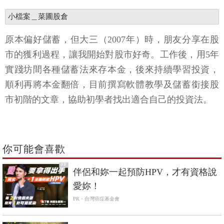
小檔案＿菜圃股倉
原本偏好儲蓄，但大三（2007年）時，朋友分享在股
市的獲利過程，讓我開始對股市好奇。工作後，用5年
實踐坊間各種儲蓄法來存本金，後來持續學習投資，
順利再將本金翻倍，目前撰寫軟體教學及儲蓄銜接股
市初階的文章，協助初學者找出適合自己的投資法。
你可能會喜歡
PR
伴侶和妳一起預防HPV，才有資格說
愛妳！
PR・台灣癌症基金會