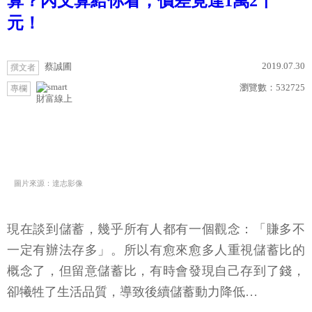
算？內文算給你看，價差竟達1萬2千
元！
2019.07.30
蔡誠圃
撰文者
瀏覽數：
532725
專欄
財富線上
圖片來源：達志影像
現在談到儲蓄，幾乎所有人都有一個觀念：「賺多不
一定有辦法存多」。所以有愈來愈多人重視儲蓄比的
概念了，但留意儲蓄比，有時會發現自己存到了錢，
卻犧牲了生活品質，導致後續儲蓄動力降低…