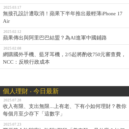
2025.03.17
無接孔設計遭取消！蘋果下半年推出最輕薄iPhone 17
Air
2025.02.12
蘋果傳出與阿里巴巴結盟？為AI進軍中國鋪路
2025.02.08
網購國外手機、藍牙耳機，2/5起將酌收750元審查費，
NCC：反映行政成本
個人理財 ‧ 今日最新
2025.07.28
收入有限、支出無限...上有老、下有小如何理財？教你
每個月至少存下「這數字」
2025.07.23