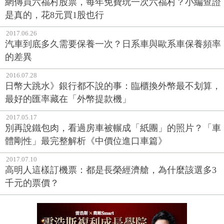
網傳買六福村股票，每年免費玩一次六福村？小編查證
是真的，花8元買1股也行
2017.06.26
汽車到底多久需要保養一次？日系車與歐系車保養頻率
的差異
2016.07.28
日幣大跳水》銀行都不說的事：臨櫃換外幣最不划算，
最好的匯率藏在「外幣提款機」
2017.05.17
別再說鐵包肉，看過房車被輾成「紙團」的照片？「車
體剛性」最完整解析《中價位進口車篇》
2017.07.10
高明人這樣訂機票：都是長榮經濟艙，為什麼該選多3
千元的票價？