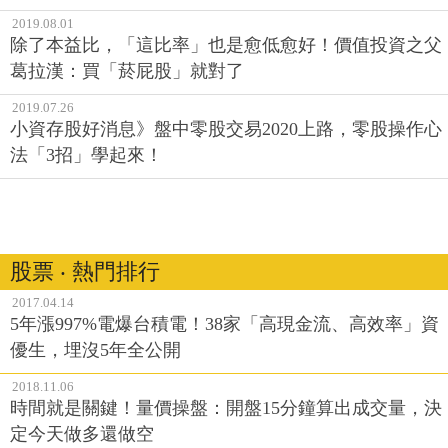
2019.08.01
除了本益比，「這比率」也是愈低愈好！價值投資之父
葛拉漢：買「菸屁股」就對了
2019.07.26
小資存股好消息》盤中零股交易2020上路，零股操作心
法「3招」學起來！
股票 ‧ 熱門排行
2017.04.14
5年漲997%電爆台積電！38家「高現金流、高效率」資
優生，埋沒5年全公開
2018.11.06
時間就是關鍵！量價操盤：開盤15分鐘算出成交量，決
定今天做多還做空