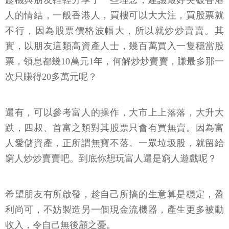
人的情結，一般香港人，買樓可以大大注，買股票就
不行，因為股票價格波幅大，所以就炒炒賣賣。其
實，以朋友這類高資產人士，幾百萬買入一隻穩當股
票，領息都幾10萬元1年，何解炒炒賣賣，賺最多那一
次只賺得20多萬元呢？
還有，可以參考富人的操作，大市上上落落，大升大
跌，四叔、首富之類對其股票只會有買無賣。因為富
人愛儲資產，正所謂無寶不落。一眾垃圾股，就留給
窮人炒炒賣賣吧。到底你想玩富人還是窮人遊戲呢？
希望朋友有所啟發，趁自己所搞的生意算是穩定，盈
利尚可，不妨製造另一個現金流機器，產生更多被動
收入，令自己無後顧之憂。