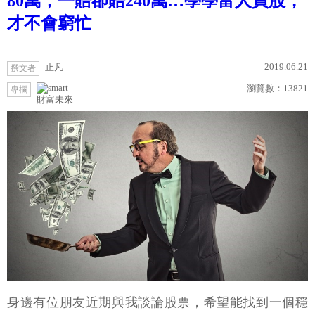
80萬，一賠卻賠240萬…學學富人買股，
才不會窮忙
2019.06.21
止凡
撰文者
瀏覽數：
13821
專欄
財富未來
身邊有位朋友近期與我談論股票，希望能找到一個穩