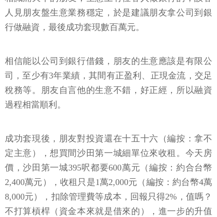
人見朋友盤生意業務穩定，於是建議朋友拿公司到銀
行做融資，最後成功套現數百萬元。
相信能以公司到銀行借錢，朋友的生意應該是有限公
司，至少有3年業績，其間有正盈利、正現金流，交足
稅務等。朋友自言他的生意不錯，好正經，所以融資
過程相當順利。
成功套現後，朋友對投資還在十五十六（編按：拿不
定主意），想買間沙田第一城細單位來收租。今天房
價，沙田第一城395呎都要600萬元（編按：約合台幣
2,400萬元），收租只是1萬2,000元（編按：約台幣4萬
8,000元），扣除管理費等成本，回報只得2%，值嗎？
不打算槓桿（資金本來就是借來的），進一步的升值