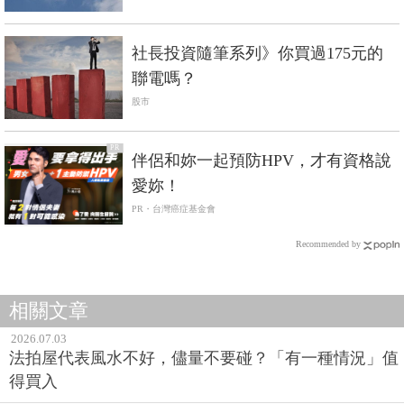
社長投資隨筆系列》你買過175元的
聯電嗎？
股市
PR
伴侶和妳一起預防HPV，才有資格說
愛妳！
PR・台灣癌症基金會
Recommended by
相關文章
2026.07.03
法拍屋代表風水不好，儘量不要碰？「有一種情況」值
得買入