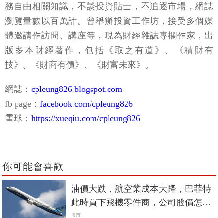
務自由相關知識，不談投資貼士，不追逐市場，網誌
瀏覽量數以百萬計。曾舉辦投資工作坊，接受多個媒
體邀請作訪問、講座等，現為財經雜誌專欄作家，出
版多本財經著作，包括《取之有道》、《積財有
技》、《財商有價》、《財富未來》。
網誌：
cpleung826.blogspot.com
fb page：
facebook.com/cpleung826
雪球：
https://xueqiu.com/cpleung826
你可能會喜歡
油價大跌，航空業成本大降，巴菲特
此時買下飛機零件商，公司股價怎會
不漲？
股市