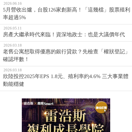
2026.06.16
5月營收出爐，台股126家創新高！「這幾檔」股票殖利
率超過5%
2026.05.11
房產大繼承時代來臨！資深地政士：也是大議價年代
2026.03.18
老舊公寓想取得優惠的銀行貸款？先檢查「權狀登記」
確認坪數！
2026.03.18
欣陸投控2025年EPS 1.8元、殖利率約4.6% 三大事業體
動能穩健