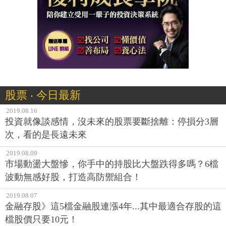
股票 ‧ 今日最新
2019.08.16
投資就像談感情，沒未來的股票要斷捨離：停損分3層
次，看的是長遠未來
2019.08.09
市場動盪大盤慘，你手中的持股比大盤跌得多嗎？6檔
波動無感好股，打造高防禦組合！
2019.08.07
金融存股》這5檔金融股連漲4年...其中最適合存股的這
檔股價只要10元！