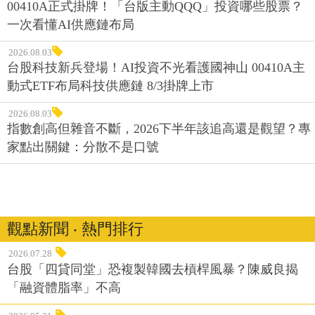
00410A正式掛牌！「台版主動QQQ」投資哪些股票？
一次看懂AI供應鏈布局
2026.08.03
台股科技新兵登場！AI投資不光看護國神山 00410A主
動式ETF布局科技供應鏈 8/3掛牌上市
2026.08.03
指數創高但雜音不斷，2026下半年該追高還是觀望？專
家點出關鍵：分散不是口號
觀點新聞 ‧ 熱門排行
2026.07.28
台股「四貸同堂」恐複製韓國去槓桿風暴？陳威良揭
「融資體脂率」不高