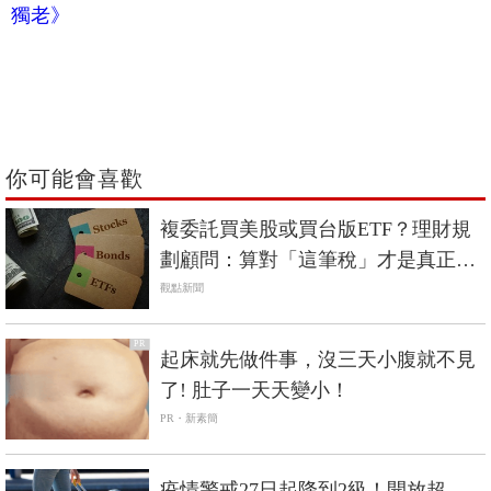
獨老》
你可能會喜歡
複委託買美股或買台版ETF？理財規
劃顧問：算對「這筆稅」才是真正報
酬
觀點新聞
PR
起床就先做件事，沒三天小腹就不見
了! 肚子一天天變小！
PR・新素簡
疫情警戒27日起降到2級！開放超