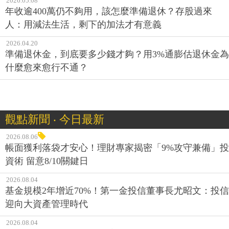
2026.05.08
年收逾400萬仍不夠用，該怎麼準備退休？存股過來
人：用減法生活，剩下的加法才有意義
2026.04.20
準備退休金，到底要多少錢才夠？用3%通膨估退休金為
什麼愈來愈行不通？
觀點新聞 ‧ 今日最新
2026.08.06
帳面獲利落袋才安心！理財專家揭密「9%攻守兼備」投
資術 留意8/10關鍵日
2026.08.04
基金規模2年增近70%！第一金投信董事長尤昭文：投信
迎向大資產管理時代
2026.08.04