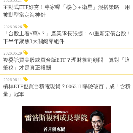
2026.05.21
主動式ETF好夯！專家曝「核心＋衛星」混搭策略：用
被動型當定海神針
2026.06.26
「台股上看5萬5？」產業隊長張捷：AI重新定價台股！
下半年聚焦3大關鍵零組件
2026.05.29
複委託買美股或買台版ETF？理財規劃顧問：算對「這
筆稅」才是真正報酬
2026.06.11
槓桿ETF也買台積電現貨？00631L曝險破百，成「含積
量」冠軍