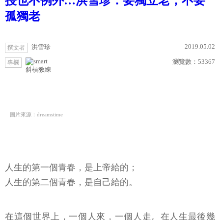
授也不例外…洪雪珍：要獨立老，不要
孤獨老
2019.05.02
洪雪珍
撰文者
瀏覽數：
53367
專欄
斜槓教練
圖片來源：dreamstime
人生的第一個青春，是上帝給的；
人生的第二個青春，是自己給的。
在這個世界上，一個人來，一個人走。在人生最後幾