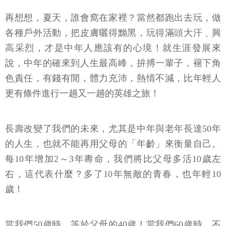
再想想，夏天，誰會窩在家裡？當然都跑出去玩，做
各種戶外活動，把皮膚曬得黝黑，玩得滿頭大汗﹑興
高采烈，才是中年人應該有的心境！就生涯發展來
說，中年的確來到人生最高峰，拚搏一輩子，褪下角
色責任，有錢有閒，體力充沛，熱情不減，比年輕人
更有條件進行一趟又一趟的英雄之旅！
長壽改變了我們的未來，尤其是中年與老年長達50年
的人生，也就不能再用父母的「年齡」來衡量自己。
每10年增加2～3年夀命，我們將比父母多活10歲左
右，這代表什麼？多了10年無敵的青春，也年輕10
歲！
當我們50歲時，等於父母的40歲！當我們60歲時，不