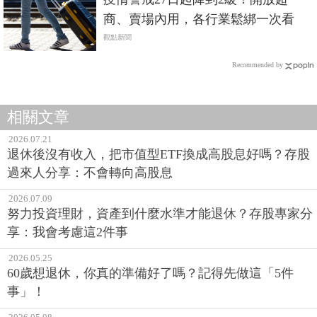
商、賣場內用，各行業鬆綁一次看
觀點新聞
Recommended by
相關文章
2026.07.21
退休後沒有收入，把市值型ETF換成高股息好嗎？存股
過來人分享：不會轉向高股息
2026.07.09
努力投資理財，資產到什麼水準才能退休？存股專家分
享：我會考慮這2件事
2026.05.25
60歲想退休，你真的準備好了嗎？記得先做這「5件
事」！