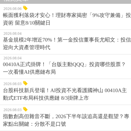
2026.08.06
帳面獲利落袋才安心！理財專家揭密「9%攻守兼備」投
資術 留意8/10關鍵日
2026.08.04
基金規模2年增近70%！第一金投信董事長尤昭文：投信
迎向大資產管理時代
2026.08.04
00410A正式掛牌！「台版主動QQQ」投資哪些股票？
一次看懂AI供應鏈布局
2026.08.03
台股科技新兵登場！AI投資不光看護國神山 00410A主
動式ETF布局科技供應鏈 8/3掛牌上市
2026.08.03
指數創高但雜音不斷，2026下半年該追高還是觀望？專
家點出關鍵：分散不是口號