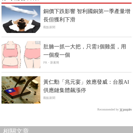
銅價下跌影響 智利國銅第一季產量增
長但獲利下滑
觀點新聞
PR
肚腩一抓一大把，只需1個雞蛋，用
一個瘦一個
PR・新素簡
黃仁勳「兆元宴」效應發威：台股AI
供應鏈集體飆漲停
觀點新聞
Recommended by
相關文章