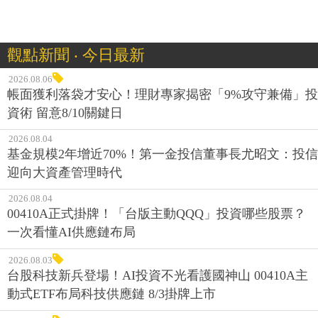
觀點新聞 ‧ 今日最新
2026.08.06
帳面獲利落袋才安心！理財專家揭密「9%攻守兼備」投
資術 留意8/10關鍵日
2026.08.04
基金規模2年增近70%！第一金投信董事長尤昭文：投信
迎向大資產管理時代
2026.08.04
00410A正式掛牌！「台版主動QQQ」投資哪些股票？
一次看懂AI供應鏈布局
2026.08.03
台股科技新兵登場！AI投資不光看護國神山 00410A主
動式ETF布局科技供應鏈 8/3掛牌上市