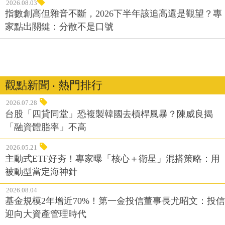
2026.08.03
指數創高但雜音不斷，2026下半年該追高還是觀望？專
家點出關鍵：分散不是口號
觀點新聞 ‧ 熱門排行
2026.07.28
台股「四貸同堂」恐複製韓國去槓桿風暴？陳威良揭
「融資體脂率」不高
2026.05.21
主動式ETF好夯！專家曝「核心＋衛星」混搭策略：用
被動型當定海神針
2026.08.04
基金規模2年增近70%！第一金投信董事長尤昭文：投信
迎向大資產管理時代