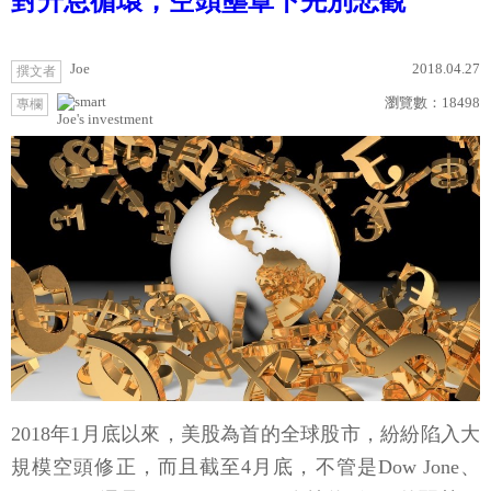
對升息循環，空頭壟罩下先別悲觀
Joe
2018.04.27
撰文者
瀏覽數：
18498
專欄
Joe's investment
2018年1月底以來，美股為首的全球股市，紛紛陷入大
規模空頭修正，而且截至4月底，不管是Dow Jone、