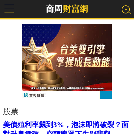
股票
美債殖利率飆到3%，泡沫即將破裂？面