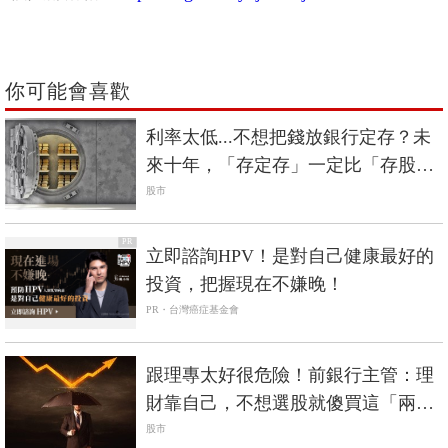
你可能會喜歡
利率太低...不想把錢放銀行定存？未
來十年，「存定存」一定比「存股
票」賺的理由
股市
PR
立即諮詢HPV！是對自己健康最好的
投資，把握現在不嫌晚！
PR・台灣癌症基金會
跟理專太好很危險！前銀行主管：理
財靠自己，不想選股就傻買這「兩
檔」
股市