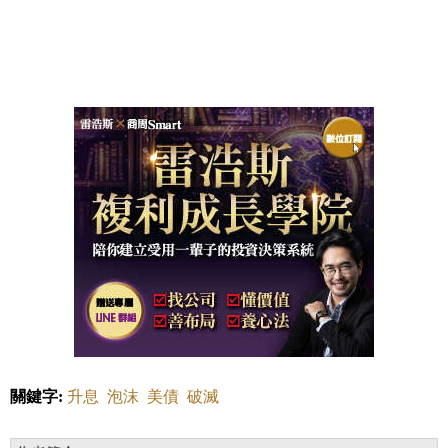
關鍵字:
升息
泡沫
美債
破滅