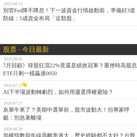
2025.08.12
別管Fed降不降息！下一波資金行情啟動前，準備好3道
防線：5成資金布局「這類股」
股票 ‧ 今日最新
2026.08.06
7月回顧》韓股狂瀉22%竟還是績效冠軍？重挫時高股息
ETF只剩一檔贏過0050
2026.07.23
AI下半場波動轉劇烈，如何用週選擇權避險？
2026.07.17
灰犀牛來了？美期中選舉前，股市波動大！但專家呼
籲：別急著離場
2026.06.29
加權指數與年線乖離率過大，歷史經驗都不太好？台股