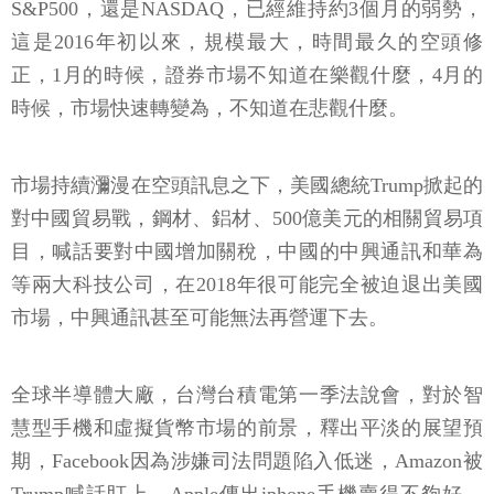
S&P500，還是NASDAQ，已經維持約3個月的弱勢，
這是2016年初以來，規模最大，時間最久的空頭修
正，1月的時候，證券市場不知道在樂觀什麼，4月的
時候，市場快速轉變為，不知道在悲觀什麼。
市場持續瀰漫在空頭訊息之下，美國總統Trump掀起的
對中國貿易戰，鋼材、鋁材、500億美元的相關貿易項
目，喊話要對中國增加關稅，中國的中興通訊和華為
等兩大科技公司，在2018年很可能完全被迫退出美國
市場，中興通訊甚至可能無法再營運下去。
全球半導體大廠，台灣台積電第一季法說會，對於智
慧型手機和虛擬貨幣市場的前景，釋出平淡的展望預
期，Facebook因為涉嫌司法問題陷入低迷，Amazon被
Trump喊話盯上，Apple傳出iphone手機賣得不夠好，