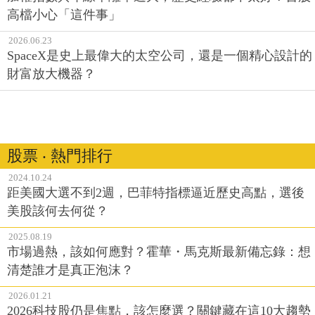
高檔小心「這件事」
2026.06.23
SpaceX是史上最偉大的太空公司，還是一個精心設計的
財富放大機器？
股票 ‧ 熱門排行
2024.10.24
距美國大選不到2週，巴菲特指標逼近歷史高點，選後
美股該何去何從？
2025.08.19
市場過熱，該如何應對？霍華・馬克斯最新備忘錄：想
清楚誰才是真正泡沫？
2026.01.21
2026科技股仍是焦點，該怎麼選？關鍵藏在這10大趨勢