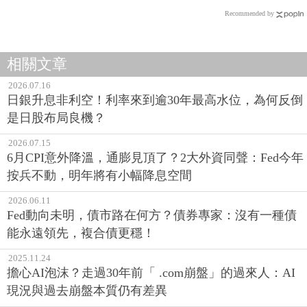
Recommended by
相關文章
2026.07.16
日銀升息非利空！利率來到逾30年最高水位，為何反倒
是日股布局良機？
2026.07.15
6月CPI意外降溫，通膨見頂了？2大外資同聲：Fed今年
按兵不動，明年將有小幅降息空間
2026.06.11
Fed動向未明，債市路在何方？債券專家：沒有一種債
能永遠領先，複合債更穩！
2025.11.24
擔心AI泡沫？走過30年前「 .com崩盤」的過來人：AI
現況與過去崩盤本質仍有差異