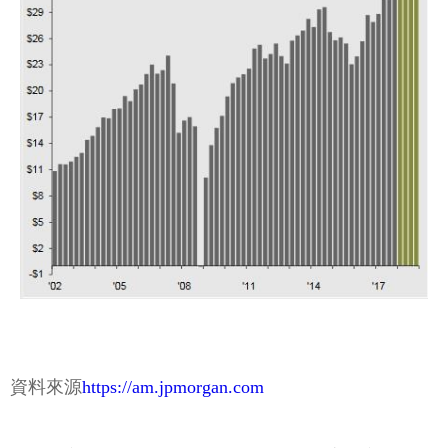
資料來源
https://am.jpmorgan.com