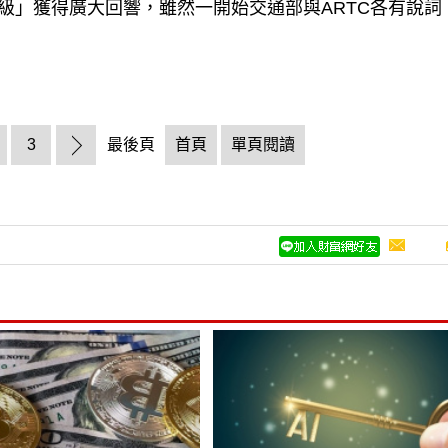
級」獲得廣大回響，雖然一開始交通部與ARTC各有說詞
3
最後頁
首頁
單頁閱讀