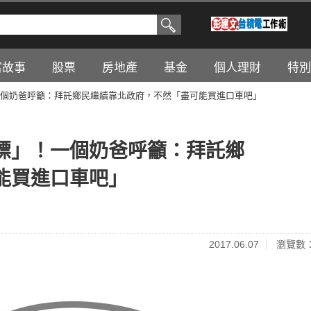
富故事
股票
房地產
基金
個人理財
特別
個奶爸呼籲：拜託鄉民繼續靠北政府，不然「盡可能買進口車吧」
標」！一個奶爸呼籲：拜託鄉
能買進口車吧」
2017.06.07
瀏覽數：