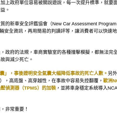
，加上政府單位容易被關說遊說，每一次提升標準，就要
利益。
全評鑑協會（New Car Assessment Progra
車輛安全資訊，再用簡易的判讀評等，讓消費者可以快速
是，政府的法規，車商實驗室的各種撞擊模擬，都無法完
事故與減少死亡。
氣囊」，事後證明安全氣囊大幅降低事故的死亡人數。
另
UV），高底盤、高穿越性，在事故中容易失控翻覆，
歐洲N
胎壓偵測器（TPMS）的加裝
，並將車身穩定系統導入NCA
。
知，非常重要！