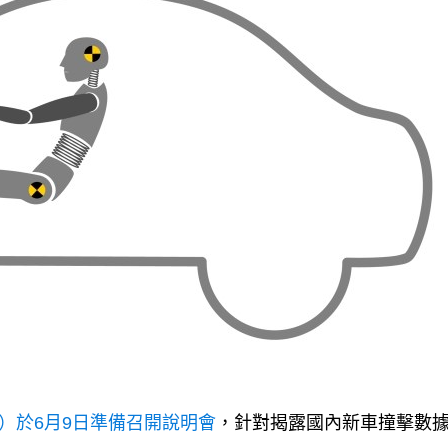
）於6月9日準備召開說明會
，針對揭露國內新車撞擊數