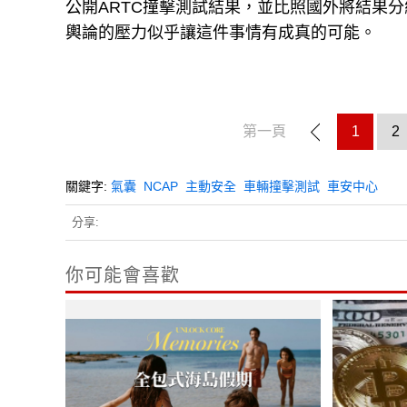
公開ARTC撞擊測試結果，並比照國外將結果分
輿論的壓力似乎讓這件事情有成真的可能。
第一頁
1
2
關鍵字:
氣囊
NCAP
主動安全
車輛撞擊測試
車安中心
分享:
你可能會喜歡