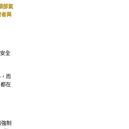
頭部氣
費者與
更安全
小，而
，都在
需強制