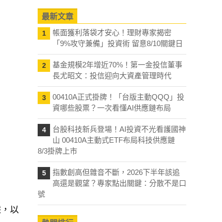
最新文章
帳面獲利落袋才安心！理財專家揭密
1
「9%攻守兼備」投資術 留意8/10關鍵日
基金規模2年增近70%！第一金投信董事
2
長尤昭文：投信迎向大資產管理時代
00410A正式掛牌！「台版主動QQQ」投
3
資哪些股票？一次看懂AI供應鏈布局
台股科技新兵登場！AI投資不光看護國神
4
山 00410A主動式ETF布局科技供應鏈
8/3掛牌上市
指數創高但雜音不斷，2026下半年該追
5
高還是觀望？專家點出關鍵：分散不是口
號
據，以