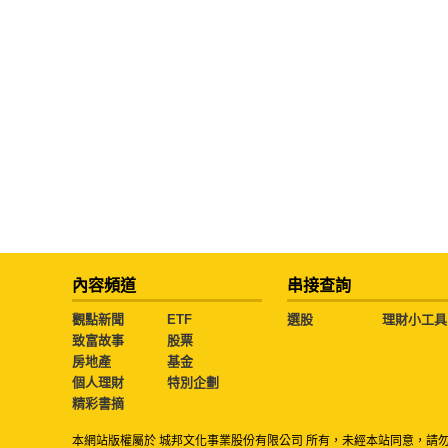
內容頻道
串接查詢
觀點新聞
ETF
選股
理財小工具
致富故事
股票
房地產
基金
個人理財
特別企劃
精彩書摘
本網站版權屬於 城邦文化事業股份有限公司 所有，未經本站同意，請