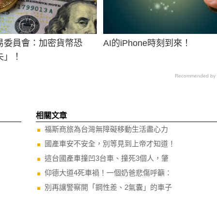
易委員會：加密貨幣恐
AI的iPhone時刻到來！
失」！
Recommended by
相關文章
福斯商旅為台灣無障礙移動生活盡心力
國產車安不安全，別等見到上帝才知道！
這台國產車撞凹3台車、撞死3個人，肇
仰德大道4死車禍！一個奶爸悲傷呼籲：
別再讓警察開「鋼性差、2氣囊」的車子