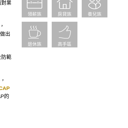
面對業
領薪族
房貸族
養兒族
m，
地做出
退休族
高手區
全防範
外，
CAP
P的