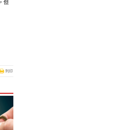
，但
列印