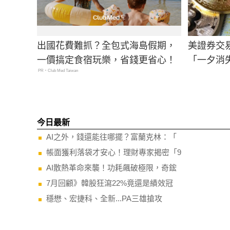
出國花費難抓？全包式海島假期，
美證券交
一價搞定食宿玩樂，省錢更省心！
「一夕消
PR・Club Med Taiwan
今日最新
AI之外，錢還能往哪擺？富蘭克林：「
帳面獲利落袋才安心！理財專家揭密「9
AI散熱革命來襲！功耗飆破極限，奇鋐
7月回顧》韓股狂瀉22%竟還是績效冠
穩懋、宏捷科、全新...PA三雄搶攻