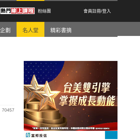
粉絲團
會員註冊
/
登入
企劃
名人堂
精彩書摘
70457