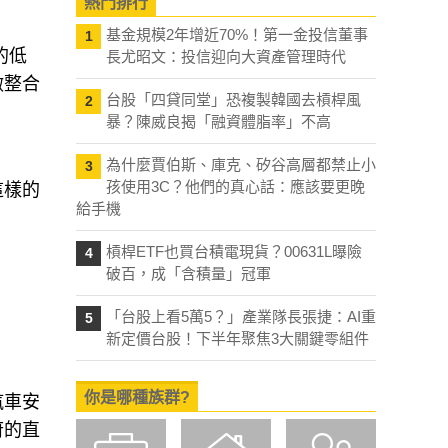
熱門排行
基金規模2年增近70%！第一金投信董事
1
的低
長尤昭文：投信迎向大資產管理時代
做整合
台股「四貸同堂」恐複製韓國去槓桿風
2
暴？陳威良揭「融資體脂率」不高
為什麼賈伯斯、庫克、矽谷高層都禁止小
3
孩使用3C？他們的真心話：應該要更晚
這樣的
給手機
槓桿ETF也買台積電現貨？00631L曝險
4
破百，成「含積量」冠軍
「台股上看5萬5？」產業隊長張捷：AI重
5
新定價台股！下半年聚焦3大關鍵零組件
你是哪種族群?
汽車安
府的直