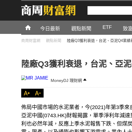
ETF
今日最新
觀點新聞
致
商周財富網
觀點新聞
陸廠Q3獲利衰退，台泥、亞泥Q4業績
陸廠Q3獲利衰退，台泥、亞泥
MoneyDJ 理財網
佈局中國市場的水泥業者，今(2021)年第3季
亞泥中國(0743.HK)財報揭露，單季淨利年減
利也必然年減，反應上季水泥報售下跌、但煤炭