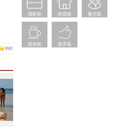
領薪族
房貸族
養兒族
退休族
高手區
列印