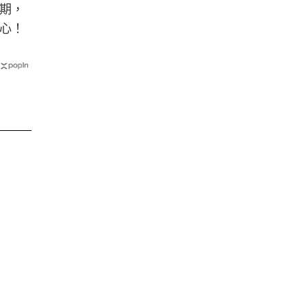
期，
心！