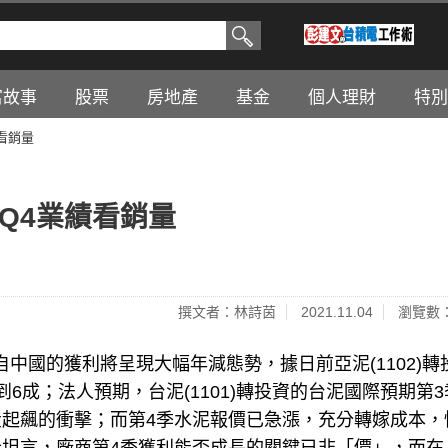
富故事
股票
房地產
基金
個人理財
特別
看銷量
Q4業績看銷量
撰文者：林詩茵
2021.11.04
瀏覽數：
來自中國的獲利將呈現大幅年減態勢，據日前亞泥(1102)轉
達到6成；法人預期，台泥(1101)轉投資的台泥國際預期第
起飆的衝擊；而第4季水泥報價已急漲，充分轉嫁成本，