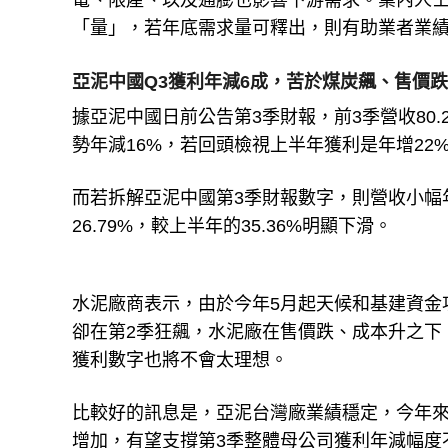
電、限產、以及通膨也影響下游需求。業內人士
「量」，若年底需求量可釋出，則有助業者業
亞泥中國Q3獲利年減6成，苦於煤炭飆、售價跌
據亞泥中國日前公告第3季財報，前3季營收80.
勢年減16%，若回頭檢視上半年獲利是年增22
而若拆解亞泥中國第3季財報數字，則營收小幅
26.79%，較上半年的35.36%明顯下滑。
水泥廠商表示，由於今年5月起天候和基建資金
卻在第2季狂飆，水泥廠在售價跌、成本升之下
獲利數字也將不會太理想。
比較好的訊息是，亞泥台灣廠業績穩定，今年來自裕
增加，有望支撐第3季整體母公司獲利年減幅度