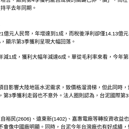
坦言，廠商第4季獲利能否成長的關鍵已非「價」，而在
績持平去年同期。
21億元人民幣，年增達到1成，而稅後淨利卻僅14.13億
%，顯示第3季獲利呈現大幅回落。
年減1成，獲利大幅年減達6成。單從毛利率來看，今年第
項目影響大陸地區水泥需求，致價格溜滑梯，但此同時，
，第3季獲利走弱也不意外。法人圈則認為，台泥國際第3
民(2606)、遠東新(1402)、嘉惠電廠等轉投資收益
不會像中國廠明顯。同時，台泥今年台灣廠也有好成績，