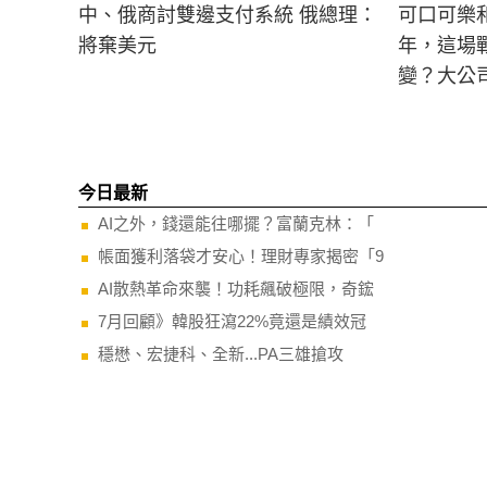
中、俄商討雙邊支付系統 俄總理：
可口可樂
將棄美元
年，這場
變？大公
今日最新
AI之外，錢還能往哪擺？富蘭克林：「
帳面獲利落袋才安心！理財專家揭密「9
AI散熱革命來襲！功耗飆破極限，奇鋐
7月回顧》韓股狂瀉22%竟還是績效冠
穩懋、宏捷科、全新...PA三雄搶攻