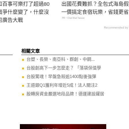
和百事可樂打了超過80
出國花費難抓？全包式海島假
戰爭什麼變了，什麼沒
一價搞定食宿玩樂，省錢更省
PR・Club Med Taiwan
司廣告大戰
Recommended by
相關文章
台塑、長榮、南亞科、群創、中鋼...
台股創高下一步怎麼走？ 「落袋保值學
台股驚魂！早盤急殺逾1400點後強彈
王道銀Q1獲利年增近5成！法人關注2
股轉房資金嚴選地段品牌！德運建設躍居