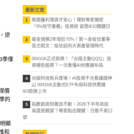
最新文章
帳面獲利落袋才安心！理財專家揭密
1
「9%攻守兼備」投資術 留意8/10關鍵日
元，逆
基金規模2年增近70%！第一金投信董事
2
長尤昭文：投信迎向大資產管理時代
00410A正式掛牌！「台版主動QQQ」投
3季僅
3
資哪些股票？一次看懂AI供應鏈布局
台股科技新兵登場！AI投資不光看護國神
4
山 00410A主動式ETF布局科技供應鏈
煤價
8/3掛牌上市
季的
指數創高但雜音不斷，2026下半年該追
5
高還是觀望？專家點出關鍵：分散不是口
號
也明顯
惟和