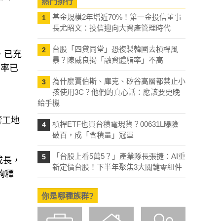
熱門排行
基金規模2年增近70%！第一金投信董事
1
長尤昭文：投信迎向大資產管理時代
台股「四貸同堂」恐複製韓國去槓桿風
2
，已充
暴？陳威良揭「融資體脂率」不高
利率已
為什麼賈伯斯、庫克、矽谷高層都禁止小
3
孩使用3C？他們的真心話：應該要更晚
給手機
響工地
槓桿ETF也買台積電現貨？00631L曝險
4
破百，成「含積量」冠軍
「台股上看5萬5？」產業隊長張捷：AI重
5
成長，
新定價台股！下半年聚焦3大關鍵零組件
夠釋
你是哪種族群?