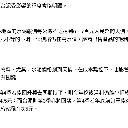
此台泥受影響的程度會略明顯。
各地區的水泥報價每公噸不乏達到6、7百元人民幣的天價
80元不等的下滑，但價格仍在高水位，廠商出售產品的毛
原物料，尤其，水泥價格飆到天價，在成本難控下，也影
回升關鍵。
第4季若能回升與去同期持平，則今年稅後淨利仍能小幅
~4.5元；而台泥則第3季亦將回落，第4季若年底前訂單能
會站穩在3.5元。