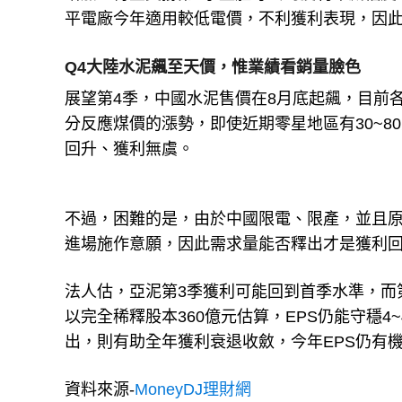
平電廠今年適用較低電價，不利獲利表現，因
Q4大陸水泥飆至天價，惟業績看銷量臉色
展望第4季，中國水泥售價在8月底起飆，目前
分反應煤價的漲勢，即使近期零星地區有30~
回升、獲利無虞。
不過，困難的是，由於中國限電、限產，並且
進場施作意願，因此需求量能否釋出才是獲利
法人估，亞泥第3季獲利可能回到首季水準，而
以完全稀釋股本360億元估算，EPS仍能守穩4
出，則有助全年獲利衰退收斂，今年EPS仍有機
資料來源-
MoneyDJ理財網