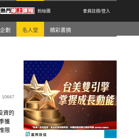
粉絲團
會員註冊
/
登入
企劃
名人堂
精彩書摘
10667
投資的
3季獲
惟限