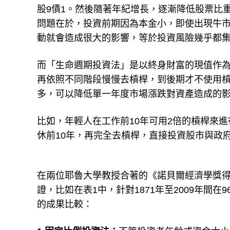
傳統配置對於股債比例，是依年齡來決定分配
股9債1。然後隨著年紀增長，逐漸降低股票比
問題在於，投資前期因為本金小，即使出現牛
動就會造成很大的影響，等於投資風險幾乎都
而「生命週期投資法」是以終身財富的現值作
再依照不同階段慢慢去槓桿，到後期才不使用
多，可以降低單一年度市場漲跌對資產造成的
比如，年輕人在工作前10年可用2倍的槓桿來
休前10年，再完全去槓桿，直接投資股市與政
在兩位耶魯大學教授合著的《諾貝爾經濟學獎
證，比如在表1中，針對1871年至2009年間
的成果比較：