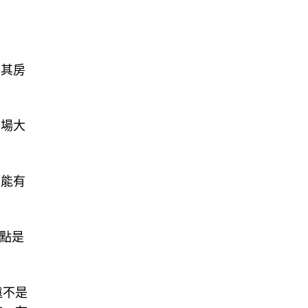
尤其房
市場大
可能有
點是