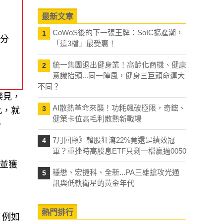
最新文章
CoWoS後的下一張王牌：SoIC擴產潮，
1
「這3檔」最受惠！
為分
統一集團退出健身業！高齡化商機、健康
2
意識抬頭...同一陣風，健身三巨頭命運大
不同？
樂見，
AI散熱革命來襲！功耗飆破極限，奇鋐、
3
健策卡位高毛利散熱新戰場
此，就
。
7月回顧》韓股狂瀉22%竟還是績效冠
4
軍？重挫時高股息ETF只剩一檔贏過0050
穩懋、宏捷科、全新...PA三雄搶攻光通
5
，並獲
訊與低軌衛星的黃金年代
熱門排行