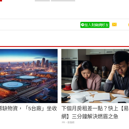
最後頁
首頁
單頁閱讀
稀缺物資，「5台廠」坐收
下個月房租差一點？快上【易
網】三分鐘解決燃眉之急