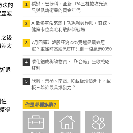
，例如
穩懋、宏捷科、全新...PA三雄搶攻光通
1
訊與低軌衛星的黃金年代
做法的
資產波
AI散熱革命來襲！功耗飆破極限，奇鋐、
2
健策卡位高毛利散熱新戰場
7月回顧》韓股狂瀉22%竟還是績效冠
3
，之後
軍？重挫時高股息ETF只剩一檔贏過0050
相差太
磷化銦成稀缺物資，「5台廠」坐收戰略
4
紅利
接近退
欣興、景碩、南電...IC載板漲價潮下，載
5
板三雄誰最具爆發力？
你是哪種族群?
測佐
所獲得