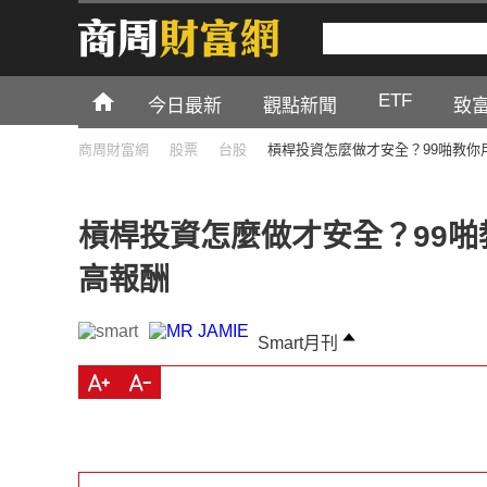
ETF
今日最新
觀點新聞
致
商周財富網
股票
台股
槓桿投資怎麼做才安全？99啪教你
槓桿投資怎麼做才安全？99
高報酬
Smart月刊