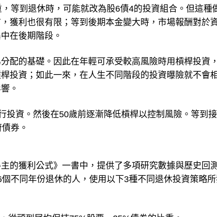
。即年輕時因為風險承受度較高，可配置較高比重的股票
重，等到退休時，可能就改為股6債4的投資組合。但這種
市，獲利也很有限；等到後期本金變大時，市場報酬對於
集中在後期階段。
為分配的基礎。因此在年輕可承受較高風險時用槓桿投資
槓桿投資；如此一來，在人生不同階段的投資曝險就不會
影響。
進行投資。然後在50歲前逐漸降低槓桿以控制風險。等到
府債券。
得主的獲利公式》一書中，提供了多項研究數據與歷史回
在96個不同年份退休的人，使用以下3種不同退休投資策略