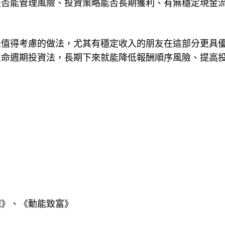
需求與條件來選擇。不過要強調，槓桿投資成敗的重點永
是否能管理風險、投資策略能否長期獲利、有無穩定現金
是值得考慮的做法，尤其有穩定收入的朋友在這部分更具
生命週期投資法，長期下來就能降低報酬順序風險、提高
碗》、《動能致富》