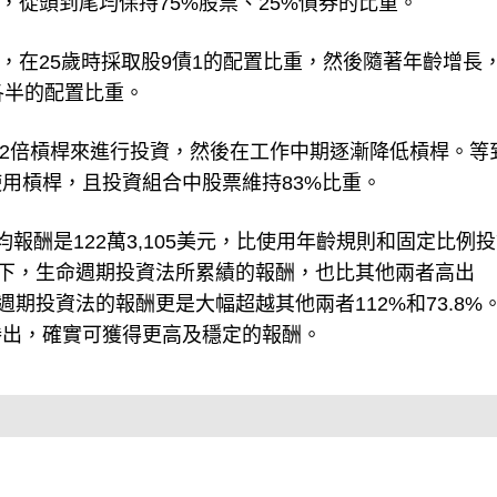
，從頭到尾均保持75%股票、25%債券的比重。
，在25歲時採取股9債1的配置比重，然後隨著年齡增長
各半的配置比重。
2倍槓桿來進行投資，然後在工作中期逐漸降低槓桿。等
用槓桿，且投資組合中股票維持83%比重。
報酬是122萬3,105美元，比使用年齡規則和固定比例
的情況下，生命週期投資法所累績的報酬，也比其他兩者高出
命週期投資法的報酬更是大幅超越其他兩者112%和73.8%
勝出，確實可獲得更高及穩定的報酬。