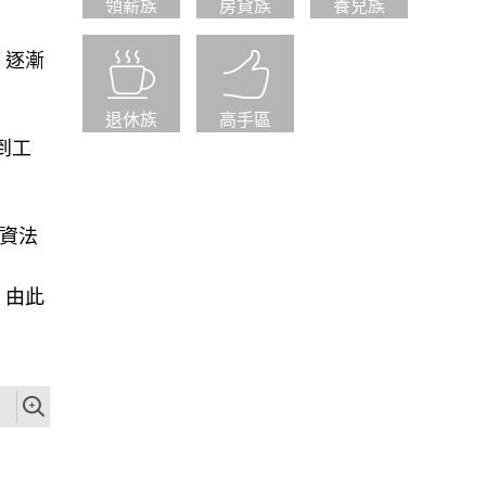
領薪族
房貸族
養兒族
，逐漸
退休族
高手區
到工
投資法
。由此