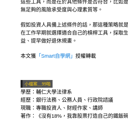
上述這些工具各有優缺點，投資人可以視個人
這些工具，而是在於其他條件是否符合，比如
無足夠的風險承受度與心理素質等。
假如投資人具備上述條件的話，那這種策略就
在工作早期就選擇適合自己的槓桿工具，採取
益、提早做好退休規畫。
本文獲
「Smart自學網」
授權轉載
小檔案＿99啪
學歷：輔仁大學法律系
經歷：銀行法務、公務人員、行政院諮議
現職：專職投資人、財經作家、講師
著作：《沒有18%，我靠股票打造自己的鐵飯