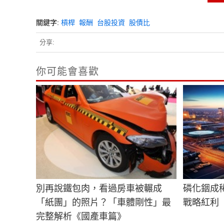
第一頁
1
關鍵字:
槓桿
報酬
台股投資
股債比
分享:
你可能會喜歡
別再說鐵包肉，看過房車被輾成
磷化銦成
「紙團」的照片？「車體剛性」最
戰略紅利