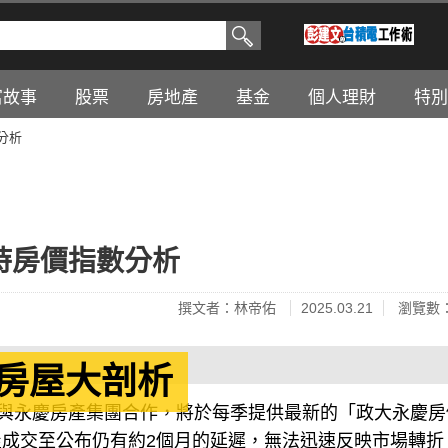
富故事
股票
房地產
基金
個人理財
特別
分析
即時房價指數分析
撰文者：林帝佑
2025.03.21
瀏覽數：
賣房屋大剖析
月刊與永慶房產集團合作，將於每季提供最新的「政大永慶房
成交至公布仍有約2個月的延遲，無法迅速反映市場轉折