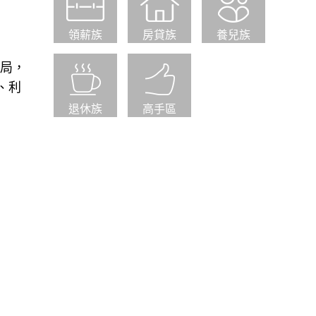
領薪族
房貸族
養兒族
格局，
、利
退休族
高手區