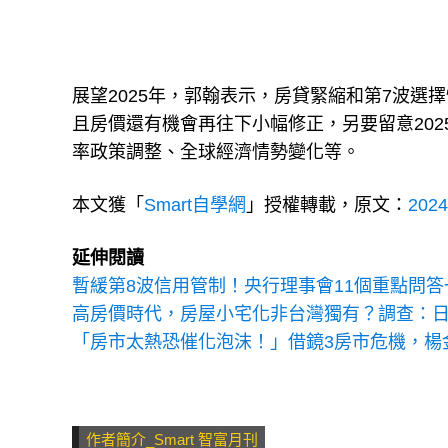
展望2025年，郭翰表示，房貸緊縮和第7波
且房價還有機會再往下小幅修正，另要留意202
率政策調整、全球經濟情勢變化等。
本文獲「
Smart自學網
」授權轉載，原文：
20
延伸閱讀
暫緩第8波信用管制！央行理事會11個重點問答
高房價時代，房屋小宅化非台灣獨有？調查：
「房市太熱恐催化泡沫！」借鏡3房市危機，楊
作者簡介_Smart 智富月刊