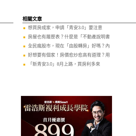
相關文章
想買房成家，申請「青安3.0」要注意
房屋也有履歷表？什麼是「不動產說明書
全民瘋股市，現在「由股轉房」好嗎？內
好想要有個家！房價愈炒愈高有道理？用
「新青安3.0」8月上路，買房利多來