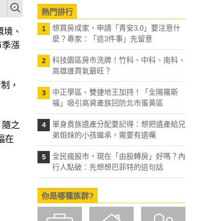
熱門排行
想買房成家，申請「青安3.0」要注意什
1
環境、
麼？專家：「這3件事」先留意
市季漲
科技園區房市洗牌！竹科、中科、南科、
2
高雄誰買氣最旺？
管制，
中正學區、雙捷地王加持！「全陽羅斯
3
福」吸引高資產族回防北市蛋黃區
單身貴族遺產分配要記得：想把遺產給兄
，隨之
4
弟姐妹的小孩繼承，需要有遺囑
幅在
全民瘋股市，現在「由股轉房」好嗎？內
5
行人點破：先想想巴菲特的這句話
你是哪種族群?