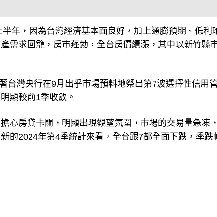
年上半年，因為台灣經濟基本面良好，加上通膨預期、低利
置產需求回籠，房市蓬勃，全台房價續漲，其中以新竹縣
接著台灣央行在9月出乎市場預料地祭出第7波選擇性信用
明顯較前1季收斂。
為擔心房貸卡關，明顯出現觀望氛圍，市場的交易量急凍
的2024年第4季統計來看，全台跟7都全面下跌，季跌