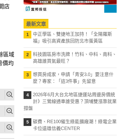
間店
最新文章
中正學區、雙捷地王加持！「全陽羅斯
1
福」吸引高資產族回防北市蛋黃區
餘區域
科技園區房市洗牌！竹科、中科、南科、
2
高雄誰買氣最旺？
房價均
想買房成家，申請「青安3.0」要注意什
3
麼？專家：「這3件事」先留意
2026年6月大台北地區捷運站周邊房價統
4
計》三鶯線通車誰受惠？頂埔雙漲靠就業
撐盤
碳費、RE100催生綠能擴廠潮！綠電企業
5
卡位遠雄信義CENTER