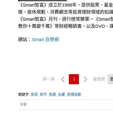
《Smart智富》成立於1998年，提供股票、
險、退休規劃、消費觀念等投資理財領域的知
《Smart智富》月刊、排行榜常勝軍－《Sm
教你十萬變千萬》等財經暢銷書，以及DVD、課
網站：
Smart 自學網
第一頁
1
最後頁
關鍵字:
房貸
房市
房產
永慶
房價指數
分享: