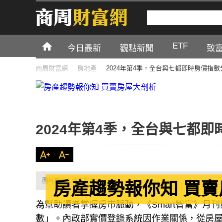
ETF
今日最新
觀點新聞
致
商周財富網
房地產
2024年第4季，全台與七都即時房價指數
2024年第4季，全台與七都
圖片來源：達志影像
房產趨勢報你知 買
為幫助讀者掌握房市脈動，《Smart智富》
數」。內政部實價登錄系統因作業關係，從房屋