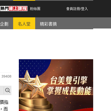
粉絲團
會員註冊
/
登入
企劃
名人堂
精彩書摘
39408
價指
，而