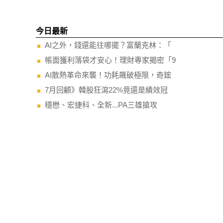
今日最新
AI之外，錢還能往哪擺？富蘭克林：「
帳面獲利落袋才安心！理財專家揭密「9
AI散熱革命來襲！功耗飆破極限，奇鋐
7月回顧》韓股狂瀉22%竟還是績效冠
穩懋、宏捷科、全新...PA三雄搶攻