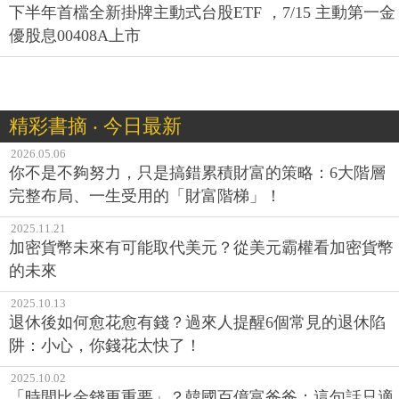
下半年首檔全新掛牌主動式台股ETF ，7/15 主動第一金
優股息00408A上市
精彩書摘 ‧ 今日最新
2026.05.06
你不是不夠努力，只是搞錯累積財富的策略：6大階層
完整布局、一生受用的「財富階梯」！
2025.11.21
加密貨幣未來有可能取代美元？從美元霸權看加密貨幣
的未來
2025.10.13
退休後如何愈花愈有錢？過來人提醒6個常見的退休陷
阱：小心，你錢花太快了！
2025.10.02
「時間比金錢更重要」？韓國百億富爸爸：這句話只適