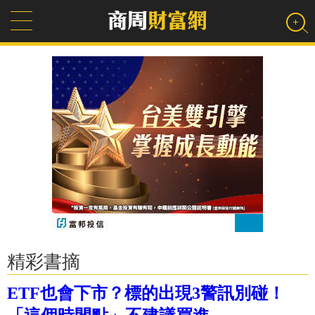
精彩書摘
ETF也會下市？標的出現3警訊別碰！