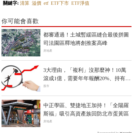
關鍵字:
清算
溢價
etf
ETF下市
ETF淨值
你可能會喜歡
都審通過！土城暫緩區縫合最後拼圖
司法園區釋地將創推案高峰
房地產
3大理由，「複利」沒那麼神！10萬
滾成1億，需要年年報酬20%、持有超
過40年...
股市
中正學區、雙捷地王加持！「全陽羅
斯福」吸引高資產族回防北市蛋黃區
房地產
Recommended by