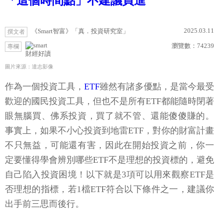
「這個時間點」不建議買進
2025.03.11
《Smart智富》「真．投資研究室」
撰文者
瀏覽數：
74239
專欄
財經好讀
圖片來源：達志影像
作為一個投資工具，
ETF
雖然有諸多優點，是當今最受
歡迎的國民投資工具，但也不是所有ETF都能隨時閉著
眼無腦買、佛系投資，買了就不管、還能傻傻賺的。
事實上，如果不小心投資到地雷ETF，對你的財富計畫
不只無益，可能還有害，因此在開始投資之前，你一
定要懂得學會辨別哪些ETF不是理想的投資標的，避免
自己陷入投資困境！以下就是3項可以用來觀察ETF是
否理想的指標，若1檔ETF符合以下條件之一，建議你
出手前三思而後行。