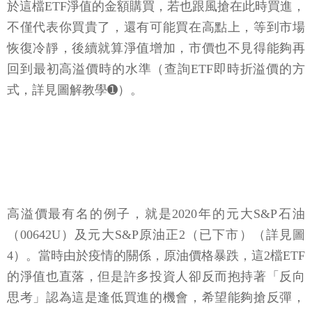
於這檔ETF淨值的金額購買，若也跟風搶在此時買進，
不僅代表你買貴了，還有可能買在高點上，等到市場
恢復冷靜，後續就算淨值增加，市價也不見得能夠再
回到最初高溢價時的水準（查詢ETF即時折溢價的方
式，詳見圖解教學➊）。
高溢價最有名的例子，就是2020年的元大S&P石油
（00642U）及元大S&P原油正2（已下市）（詳見圖
4）。當時由於疫情的關係，原油價格暴跌，這2檔ETF
的淨值也直落，但是許多投資人卻反而抱持著「反向
思考」認為這是逢低買進的機會，希望能夠搶反彈，