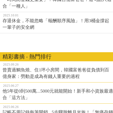
合「一種人」
2025.10.01
存退休金，不能忽略「報酬順序風險」！用3桶金撐起
一輩子的安全網
精彩書摘 ‧ 熱門排行
2025.09.26
曾賣過鯛魚燒、住1坪小房間，韓國富爸爸從負債到百
億身家：勞動是成為有錢人重要的過程
2025.06.27
他5年從0到500萬...5000元就能開始！新手和小資族最適
合「這方法」
2025.06.26
記帳不用記錄每筆開銷...5步驟脫離月光族！「無痛存錢