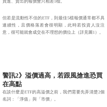
買進、賣出的報價會只相差1檔。
但若是流動性不佳的ETF，則最佳5檔報價通常都不具
連續性，且價格落差會很明顯，此時若投資人沒注
意，很可能就會成交在不理想的價位上（詳見圖1）。
警訊2》溢價過高，若跟風搶進恐買
在高點
在談什麼是ETF的高溢價之前，我們需要先弄清楚2個
名詞：「淨值」與「市價」。