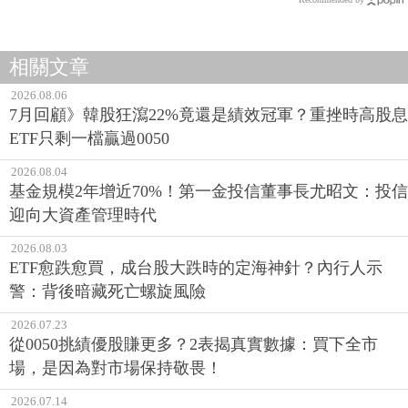
相關文章
2026.08.06
7月回顧》韓股狂瀉22%竟還是績效冠軍？重挫時高股息
ETF只剩一檔贏過0050
2026.08.04
基金規模2年增近70%！第一金投信董事長尤昭文：投信
迎向大資產管理時代
2026.08.03
ETF愈跌愈買，成台股大跌時的定海神針？內行人示
警：背後暗藏死亡螺旋風險
2026.07.23
從0050挑績優股賺更多？2表揭真實數據：買下全市
場，是因為對市場保持敬畏！
2026.07.14