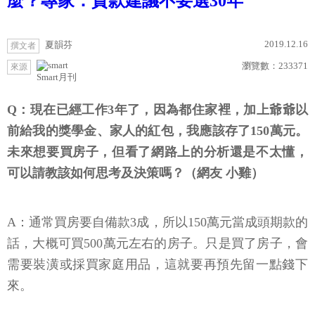
麼？專家：貸款建議不要選30年
2019.12.16
夏韻芬
撰文者
瀏覽數：
233371
來源
Smart月刊
Q：現在已經工作3年了，因為都住家裡，加上爺爺以
前給我的獎學金、家人的紅包，我應該存了150萬元。
未來想要買房子，但看了網路上的分析還是不太懂，
可以請教該如何思考及決策嗎？（網友 小雞）
A：通常買房要自備款3成，所以150萬元當成頭期款的
話，大概可買500萬元左右的房子。只是買了房子，會
需要裝潢或採買家庭用品，這就要再預先留一點錢下
來。