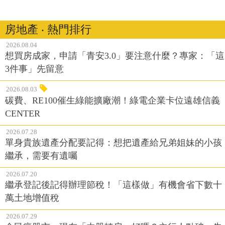
房地產 ‧ 熱門排行
2026.08.04
想買房成家，申請「青安3.0」要注意什麼？專家：「這
3件事」先留意
2026.08.03
碳費、RE100催生綠能擴廠潮！綠電企業卡位遠雄信義
CENTER
2026.07.28
單身貴族遺產分配要記得：想把遺產給兄弟姐妹的小孩
繼承，需要有遺囑
2026.07.20
繼承登記後記得辦理節稅！「這樣做」有機會省下數十
萬土地增值稅
2026.07.29