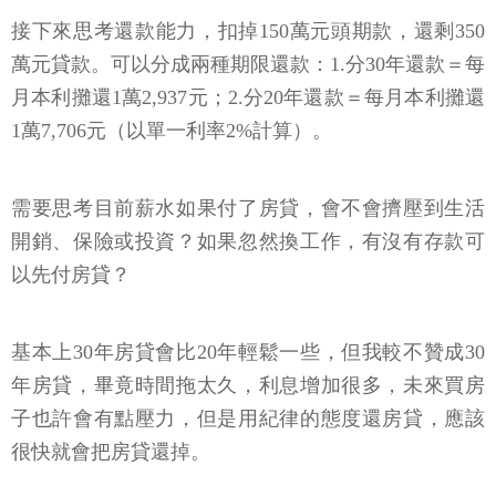
接下來思考還款能力，扣掉150萬元頭期款，還剩350
萬元貸款。可以分成兩種期限還款：1.分30年還款＝每
月本利攤還1萬2,937元；2.分20年還款＝每月本利攤還
1萬7,706元（以單一利率2%計算）。
需要思考目前薪水如果付了房貸，會不會擠壓到生活
開銷、保險或投資？如果忽然換工作，有沒有存款可
以先付房貸？
基本上30年房貸會比20年輕鬆一些，但我較不贊成30
年房貸，畢竟時間拖太久，利息增加很多，未來買房
子也許會有點壓力，但是用紀律的態度還房貸，應該
很快就會把房貸還掉。