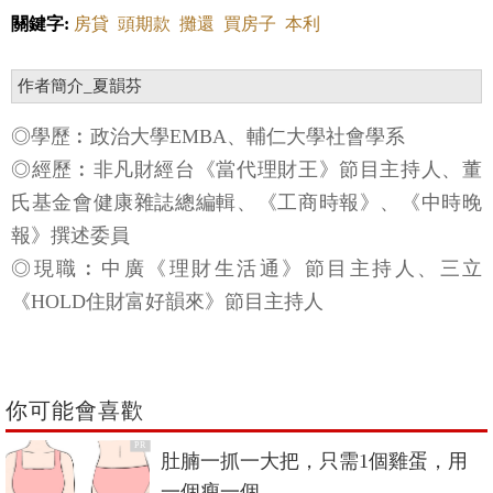
關鍵字:
房貸
頭期款
攤還
買房子
本利
作者簡介_夏韻芬
◎學歷︰政治大學EMBA、輔仁大學社會學系
◎經歷︰非凡財經台《當代理財王》節目主持人、董
氏基金會健康雜誌總編輯、《工商時報》、《中時晚
報》撰述委員
◎現職︰中廣《理財生活通》節目主持人、三立
《HOLD住財富好韻來》節目主持人
你可能會喜歡
PR
肚腩一抓一大把，只需1個雞蛋，用
一個瘦一個