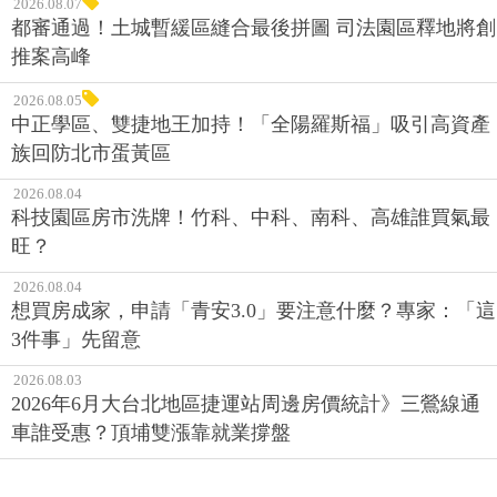
2026.08.07
都審通過！土城暫緩區縫合最後拼圖 司法園區釋地將創
推案高峰
2026.08.05
中正學區、雙捷地王加持！「全陽羅斯福」吸引高資產
族回防北市蛋黃區
2026.08.04
科技園區房市洗牌！竹科、中科、南科、高雄誰買氣最
旺？
2026.08.04
想買房成家，申請「青安3.0」要注意什麼？專家：「這
3件事」先留意
2026.08.03
2026年6月大台北地區捷運站周邊房價統計》三鶯線通
車誰受惠？頂埔雙漲靠就業撐盤