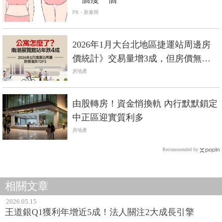
PR・新素簡
2026年1月大台北地區捷運站周邊房
價統計》交易量增3成，但房價無追
漲動能？
房地產
由股轉房！資金悄換軌 內行默默鎖定
中正區迎實質利多
房地產
Recommended by
相關文章
2026.05.15
王道銀Q1獲利年增近5成！法人關注2大成長引擎