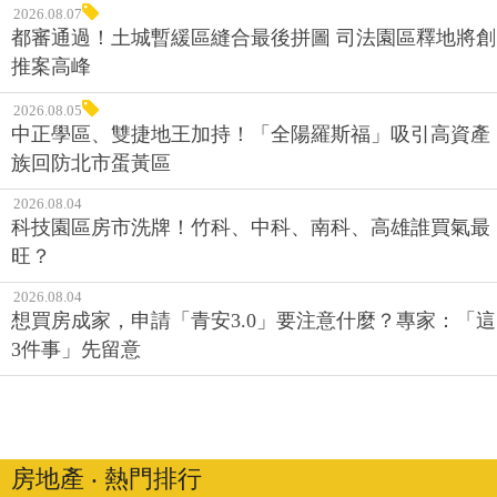
2026.08.07
都審通過！土城暫緩區縫合最後拼圖 司法園區釋地將創
推案高峰
2026.08.05
中正學區、雙捷地王加持！「全陽羅斯福」吸引高資產
族回防北市蛋黃區
2026.08.04
科技園區房市洗牌！竹科、中科、南科、高雄誰買氣最
旺？
2026.08.04
想買房成家，申請「青安3.0」要注意什麼？專家：「這
3件事」先留意
房地產 ‧ 熱門排行