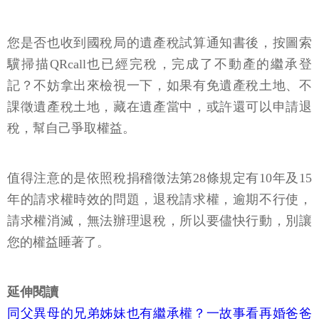
您是否也收到國稅局的遺產稅試算通知書後，按圖索
驥掃描QRcall也已經完稅，完成了不動產的繼承登
記？不妨拿出來檢視一下，如果有免遺產稅土地、不
課徵遺產稅土地，藏在遺產當中，或許還可以申請退
稅，幫自己爭取權益。
值得注意的是依照稅捐稽徵法第28條規定有10年及15
年的請求權時效的問題，退稅請求權，逾期不行使，
請求權消滅，無法辦理退稅，所以要儘快行動，別讓
您的權益睡著了。
延伸閱讀
同父異母的兄弟姊妹也有繼承權？一故事看再婚爸爸