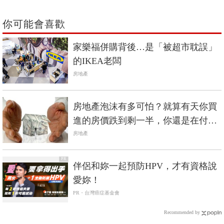
你可能會喜歡
家樂福併購背後…是「被超市耽誤」
的IKEA老闆
房地產
房地產泡沫有多可怕？就算有天你買
進的房價跌到剩一半，你還是在付高
點買進時的房貸
房地產
PR
伴侶和妳一起預防HPV，才有資格說
愛妳！
PR・台灣癌症基金會
Recommended by