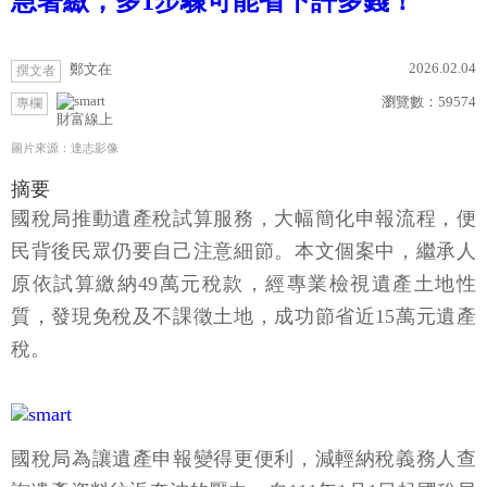
急著繳，多1步驟可能省下許多錢！
2026.02.04
鄭文在
撰文者
瀏覽數：
59574
專欄
財富線上
圖片來源：達志影像
摘要
國稅局推動遺產稅試算服務，大幅簡化申報流程，便
民背後民眾仍要自己注意細節。本文個案中，繼承人
原依試算繳納49萬元稅款，經專業檢視遺產土地性
質，發現免稅及不課徵土地，成功節省近15萬元遺產
稅。
國稅局為讓遺產申報變得更便利，減輕納稅義務人查