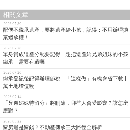
相關文章
2026.07.30
配偶不繼承遺產，要將遺產給小孩，記得：不用辦理拋
棄繼承權！
2026.07.28
單身貴族遺產分配要記得：想把遺產給兄弟姐妹的小孩
繼承，需要有遺囑
2026.07.20
繼承登記後記得辦理節稅！「這樣做」有機會省下數十
萬土地增值稅
2026.07.14
「兄弟姊妹特留分」將刪除，哪些人會受影響？該怎麼
應對？
2026.05.22
留房還是留錢？不動產傳承三大路徑全解析