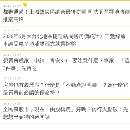
2026.08.07
都審通過！土城暫緩區縫合最後拼圖 司法園區釋地將創
推案高峰
2026.08.03
2026年6月大台北地區捷運站周邊房價統計》三鶯線通
車誰受惠？頂埔雙漲靠就業撐盤
2026.08.04
想買房成家，申請「青安3.0」要注意什麼？專家：「這
3件事」先留意
2026.07.30
房屋也有履歷表？什麼是「不動產說明書」？為什麼它
是買房前必讀的保命符？
2026.07.29
全民瘋股市，現在「由股轉房」好嗎？內行人點破：先
想想巴菲特的這句話