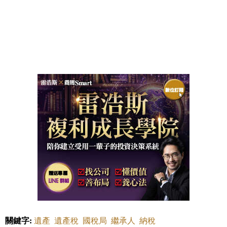
關鍵字:
遺產
遺產稅
國稅局
繼承人
納稅