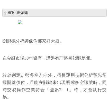
小檔案_劉烱德
劉烱德分析師像你鄰家好大叔。
在金融市場30年資歷，講盤有理路且淺顯易懂。
敢於判定走勢多空方向外，擅長運用技術分析預先掌
握關鍵價位，且能在關鍵未出現明確多空訊號時，同
時交易操作空間符合「盈虧2：1」時，才會執行交
易。