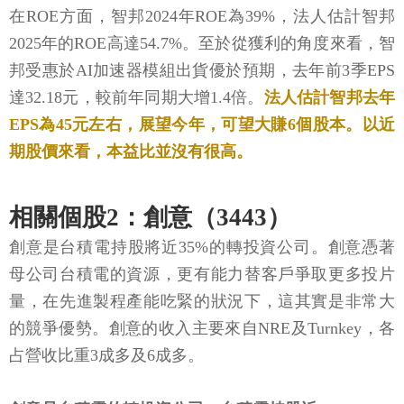
在ROE方面，智邦2024年ROE為39%，法人估計智邦
2025年的ROE高達54.7%。至於從獲利的角度來看，智
邦受惠於AI加速器模組出貨優於預期，去年前3季EPS
達32.18元，較前年同期大增1.4倍。
法人估計智邦去年
EPS為45元左右，展望今年，可望大賺6個股本。以近
期股價來看，本益比並沒有很高。
相關個股2：創意（3443）
創意是台積電持股將近35%的轉投資公司。創意憑著
母公司台積電的資源，更有能力替客戶爭取更多投片
量，在先進製程產能吃緊的狀況下，這其實是非常大
的競爭優勢。創意的收入主要來自NRE及Turnkey，各
占營收比重3成多及6成多。