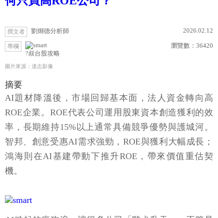
何只買高ROE公司？
2026.02.12
劉烱德分析師
撰文者
瀏覽數：
36420
專欄
?叔台股攻略
圖片來源：達志影像
摘要
AI題材降溫後，市場回歸基本面，法人資金轉向高
ROE企業。ROE代表公司運用股東資本創造獲利的效
率，長期維持15%以上通常具備競爭優勢與護城河。
智邦、創意受惠AI需求強勁，ROE與獲利大幅成長；
鴻海則在AI基建帶動下推升ROE，帶來價值重估契
機。