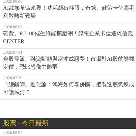
2026.08.06
AI散熱革命來襲！功耗飆破極限，奇鋐、健策卡位高毛
利散熱新戰場
2026.08.03
碳費、RE100催生綠能擴廠潮！綠電企業卡位遠雄信義
CENTER
2026.07.31
台股震盪、融資斷頭與當沖成惡夢！市場對AI股的樂觀
定價，恐比想像中脆弱
2026.07.29
「總鋪師」進化論：鴻海如何靠併購，把製造底氣煉成
AI護城河？
股票 ‧ 今日最新
2026.08.07