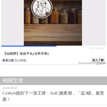
ads by popIn
【仙桃牌】保血平丸(去羚羊角)
深入了解
觀看次數 51,169次
Recommended by
相關文章
2026.08.07
CoWoS後的下一張王牌：SoIC擴產潮，「這3檔」最受
惠！