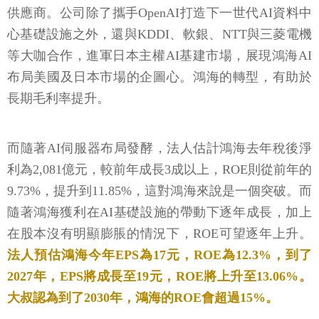
供應商。公司除了攜手OpenAI打造下一世代AI資料中
心基礎設施之外，還與KDDI、軟銀、NTT與三菱電機
等大咖合作，進軍日本主權AI基建市場，展現鴻海AI
布局美國及日本市場的企圖心。鴻海的轉型，有助於
長期毛利率提升。
而隨著AI伺服器布局發酵，法人估計鴻海去年稅後淨
利為2,081億元，較前年成長3成以上，ROE則從前年的
9.73%，提升到11.85%，這對鴻海來說是一個突破。而
隨著鴻海獲利在AI基礎設施的帶動下逐年成長，加上
在股本沒有明顯膨脹的情況下，ROE可望逐年上升。
法人預估鴻海今年EPS為17元，ROE為12.3%，到了
2027年，EPS將成長至19元，ROE將上升至13.06%。
大叔認為到了2030年，鴻海的ROE會超過15%。