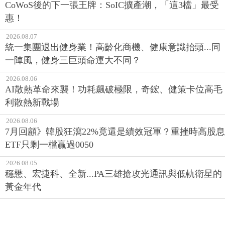
CoWoS後的下一張王牌：SoIC擴產潮，「這3檔」最受
惠！
2026.08.07
統一集團退出健身業！高齡化商機、健康意識抬頭...同
一陣風，健身三巨頭命運大不同？
2026.08.06
AI散熱革命來襲！功耗飆破極限，奇鋐、健策卡位高毛
利散熱新戰場
2026.08.06
7月回顧》韓股狂瀉22%竟還是績效冠軍？重挫時高股息
ETF只剩一檔贏過0050
2026.08.05
穩懋、宏捷科、全新...PA三雄搶攻光通訊與低軌衛星的
黃金年代