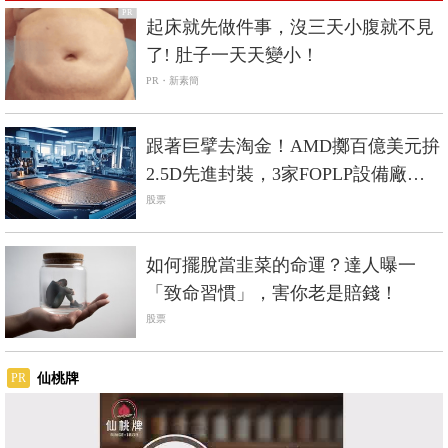
PR
起床就先做件事，沒三天小腹就不見
了! 肚子一天天變小！
PR・新素簡
跟著巨擘去淘金！AMD擲百億美元拚
2.5D先進封裝，3家FOPLP設備廠搶
商機
股票
如何擺脫當韭菜的命運？達人曝一
「致命習慣」，害你老是賠錢！
股票
仙桃牌
PR