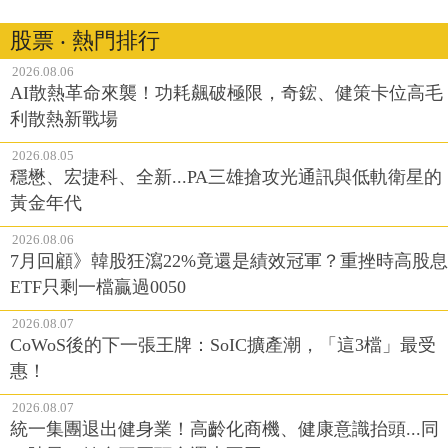
股票 ‧ 熱門排行
2026.08.06
AI散熱革命來襲！功耗飆破極限，奇鋐、健策卡位高毛
利散熱新戰場
2026.08.05
穩懋、宏捷科、全新...PA三雄搶攻光通訊與低軌衛星的
黃金年代
2026.08.06
7月回顧》韓股狂瀉22%竟還是績效冠軍？重挫時高股息
ETF只剩一檔贏過0050
2026.08.07
CoWoS後的下一張王牌：SoIC擴產潮，「這3檔」最受
惠！
2026.08.07
統一集團退出健身業！高齡化商機、健康意識抬頭...同