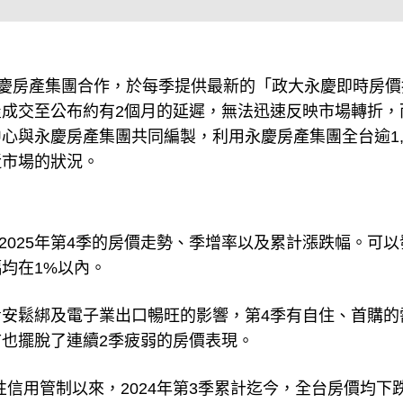
與永慶房產集團合作，於每季提供最新的「政大永慶即時房價
成交至公布約有2個月的延遲，無法迅速反映市場轉折，
心與永慶房產集團共同編製，利用永慶房產集團全台逾1,9
近市場的狀況。
至2025年第4季的房價走勢、季增率以及累計漲跌幅。可以
均在1%以內。
安鬆綁及電子業出口暢旺的影響，第4季有自住、首購的
也擺脫了連續2季疲弱的房價表現。
性信用管制以來，2024年第3季累計迄今，全台房價均下