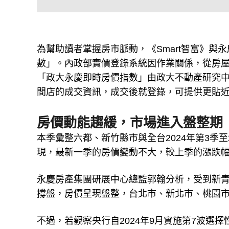
為幫助讀者掌握房市脈動，《Smart智富》
數」。內政部實價登錄系統因作業關係，從房屋
「政大永慶即時房價指數」由政大不動產研究中
間店的成交資訊，成交後就登錄，可提供更貼
房價動能趨緩，市場進入盤整期
本季彙整六都、新竹縣市與全台2024年第3季
現，最新一季的房價變動不大，較上季的漲跌幅
永慶房產集團研展中心總監郭翰分析，受到新青
撐盤，房價呈現盤整，台北市、新北市、桃園市
不過，若觀察央行自2024年9月實施第7波選擇