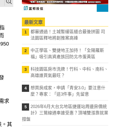
最新文章
指
都審通過！土城暫緩區縫合最後拼圖 司
1
而
法園區釋地將創推案高峰
50
中正學區、雙捷地王加持！「全陽羅斯
2
福」吸引高資產族回防北市蛋黃區
科技園區房市洗牌！竹科、中科、南科、
3
高雄誰買氣最旺？
發
想買房成家，申請「青安3.0」要注意什
4
麼？專家：「這3件事」先留意
需求
2026年6月大台北地區捷運站周邊房價統
5
計》三鶯線通車誰受惠？頂埔雙漲靠就業
撐盤
跌。其