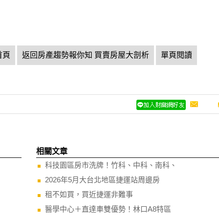
首頁
返回房產趨勢報你知 買賣房屋大剖析
單頁閱讀
相關文章
科技園區房市洗牌！竹科、中科、南科、
2026年5月大台北地區捷運站周邊房
租不如買，買近捷運非難事
醫學中心＋直達車雙優勢！林口A8特區