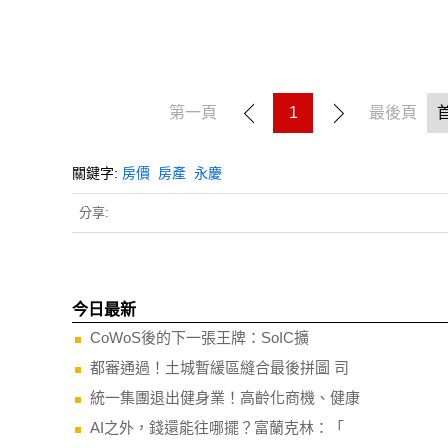
第一頁
1
最後頁
關鍵字:
房價
房產
永慶
分享:
今日最新
CoWoS後的下一張王牌：SoIC擴
都審通過！土城暫緩區縫合最後拼圖 司
統一集團退出健身業！高齡化商機、健康
AI之外，錢還能往哪擺？富蘭克林：「