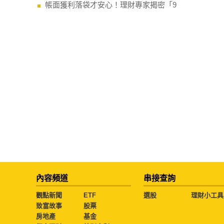
帳面獲利落袋才安心！理財專家揭密「9
內容頻道
串接查詢
觀點新聞
ETF
選股
理財小工具
致富故事
股票
房地產
基金