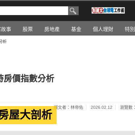
富故事
股票
房地產
基金
個人理財
特別
分析
即時房價指數分析
撰文者：林帝佑
2026.02.12
瀏覽數：
賣房屋大剖析