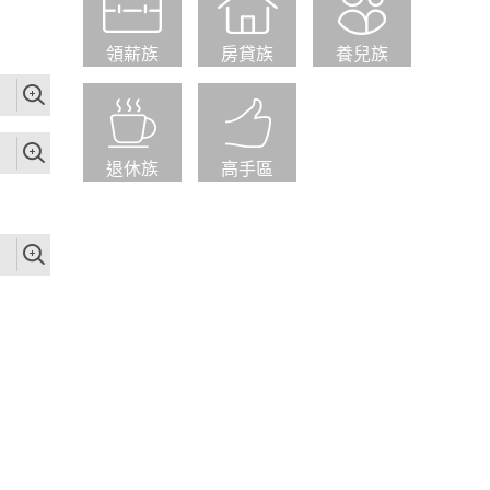
領薪族
房貸族
養兒族
退休族
高手區