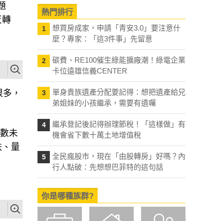
題
熱門排行
反轉
想買房成家，申請「青安3.0」要注意什
1
麼？專家：「這3件事」先留意
碳費、RE100催生綠能擴廠潮！綠電企業
2
卡位遠雄信義CENTER
單身貴族遺產分配要記得：想把遺產給兄
很多，
3
弟姐妹的小孩繼承，需要有遺囑
繼承登記後記得辦理節稅！「這樣做」有
4
變數未
機會省下數十萬土地增值稅
跌、量
全民瘋股市，現在「由股轉房」好嗎？內
5
行人點破：先想想巴菲特的這句話
你是哪種族群?