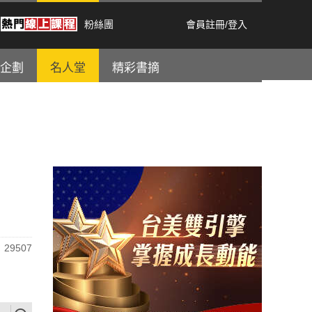
粉絲團
會員註冊
/
登入
企劃
名人堂
精彩書摘
29507