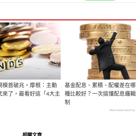
規模首破兆。摩根：主動
基金配息、累積、配權差在哪
代來了，最看好這「4大主
種比較好？一次搞懂配息邏輯
制
Recommended by
相關文章