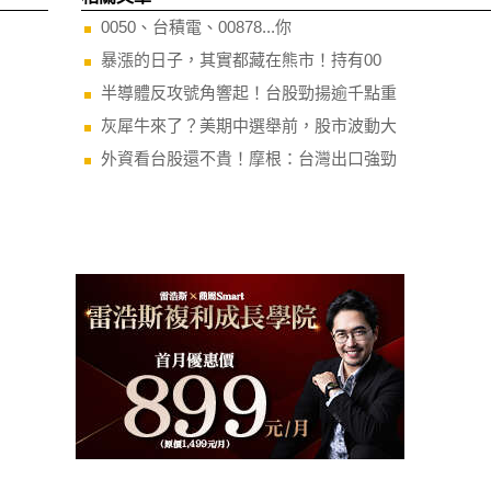
0050、台積電、00878...你
暴漲的日子，其實都藏在熊市！持有00
半導體反攻號角響起！台股勁揚逾千點重
灰犀牛來了？美期中選舉前，股市波動大
外資看台股還不貴！摩根：台灣出口強勁