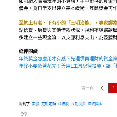
如剛踏入職場幾年的小資族，手中留存的資金有
備金，為日常支出建立基本緩衝，其餘獎金再
至於上有老、下有小的「三明治族」，專家認
點信貸、房貸與其他借款狀況，視利率與還款
多建立一些現金流，以支應利息支出，為整體
延伸閱讀
年終獎金怎麼用才有感？先理債再理財的資金
年終不要急著花完！善用1工具紀律投資，讓「
第一頁
1
關鍵字:
美股
定期定額
科技股
長期投資
年終獎金
分享: