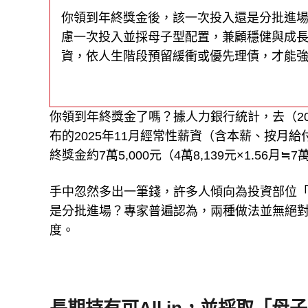
你領到年終獎金後，該一次投入還是分批進
慮一次投入並採母子型配置，兼顧穩健與成
資，依人生階段預留緩衝或優先理債，才能
你領到年終獎金了嗎？據人力銀行統計，去（20
布的2025年11月經常性薪資（含本薪、按月給
終獎金約7萬5,000元（4萬8,139元×1.56月≒7萬
手中忽然多出一筆錢，許多人傾向為投資部位「加
是分批進場？專家普遍認為，兩種做法並無絕
度。