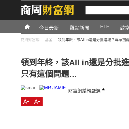
ETF
今日最新
觀點新聞
致
商周財富網
基金
領到年終，該All in還是分批進場？專家
領到年終，該All in還是分
只有這個問題…
財富網編輯嚴選