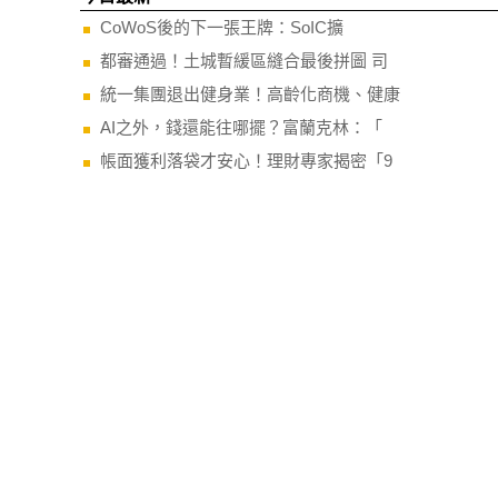
CoWoS後的下一張王牌：SoIC擴
都審通過！土城暫緩區縫合最後拼圖 司
統一集團退出健身業！高齡化商機、健康
AI之外，錢還能往哪擺？富蘭克林：「
帳面獲利落袋才安心！理財專家揭密「9