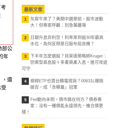
可考
最新文章
投
灰犀牛來了？美期中選舉前，股市波動
1
大！但專家呼籲：別急著離場
日銀升息非利空！利率來到逾30年最高
2
水位，為何反倒是日股布局良機？
動部公
下半年怎麼選股？貝萊德策略師Kruger：
的年
3
防禦型高息股＋多重資產入息，進可攻退
可守
），還
槓桿ETF也買台積電現貨？00631L曝險
4
破百，成「含積量」冠軍
承受
Fed動向未明，債市路在何方？債券專
5
家：沒有一種債能永遠領先，複合債更
穩！