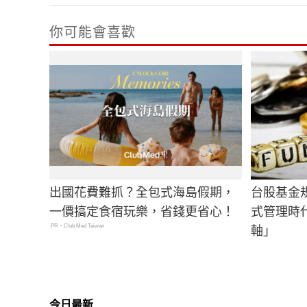
你可能會喜歡
出國花費難抓？全包式海島假期，
台股基金
一價搞定食宿玩樂，省錢更省心！
式管理時
PR・Club Med Taiwan
軸」
今日最新