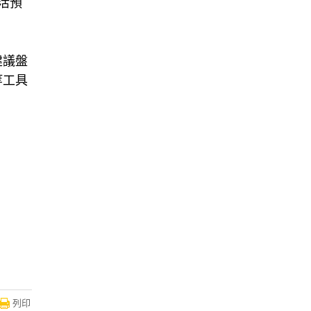
活預
建議盤
等工具
列印