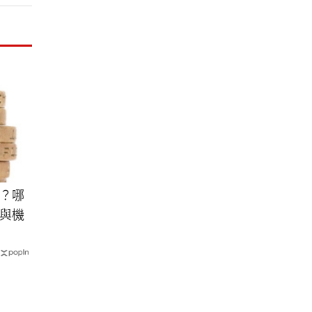
？哪
與機