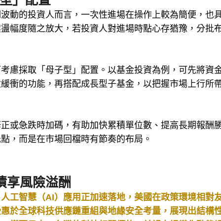
子型」配置
期波動的投資人而言，一次性進場在操作上較為簡便，也
震盪幅度隨之放大，若投資人對進場時點心存猶豫，分批
可考慮採取「母子型」配置。以基金投資為例，可先將資
險緩衝的功能，再搭配成長型子基金，以把握市場上行所
修正或急跌時加碼，有助加快累積單位數、提高長期報酬
低點，而是在市場回檔時有節奏的布局。
債享風險溢酬
人工智慧（AI）應用正加速落地，美國在政策環境相對
受惠於全球科技供應鏈重組與地緣安全考量，展現出結構