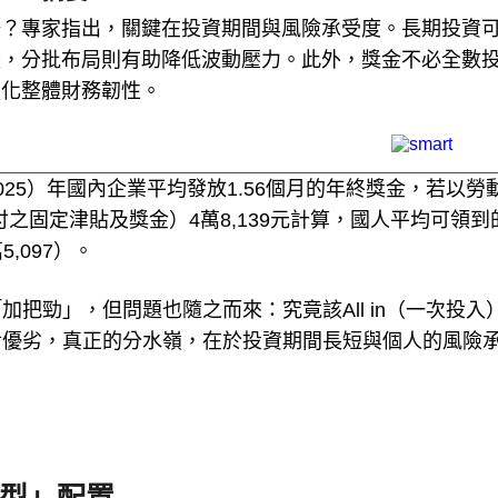
場？專家指出，關鍵在投資期間與風險承受度。長期投資
長，分批布局則有助降低波動壓力。此外，獎金不必全數
強化整體財務韌性。
25）年國內企業平均發放1.56個月的年終獎金，若以勞
付之固定津貼及獎金）4萬8,139元計算，國人平均可領到
5,097）。
把勁」，但問題也隨之而來：究竟該All in（一次投入
對優劣，真正的分水嶺，在於投資期間長短與個人的風險