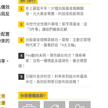
熱門排行
具備效
史上最猛半年！37檔台股基金報酬翻
1
布局反
倍，元大基金軍團、科技成長股領漲
30世代女性開戶暴增！鉅亨買基金：這
2
「3件事」讓她們義無反顧
金配置
台股基金規模首破兆。摩根：主動式管理
3
帶來的
時代來了，最看好這「4大主軸」
Fed動向未明，債市路在何方？債券專
4
家：沒有一種債能永遠領先，複合債更
勝率。
穩！
日銀升息非利空！利率來到逾30年最高
5
水位，為何反倒是日股布局良機？
你是哪種族群?
友善
性優