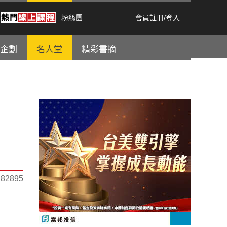
粉絲團
會員註冊
/
登入
企劃
名人堂
精彩書摘
2895